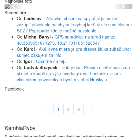
Najnovšie foto
Previous
Next
Komentáre
Od
Ladislav
-
Zdravim, chcem sa spýtať či je možné
zakúpiť povolenie na chytanie rýb aj keď už nie som členom
SRZ? Poprípade kde je možné povolenie...
Od
Michal Banyi
-
GPS suradnice na stred nadrze
48.3539651871273, 18.217011651520547
Od
Karol
-
Aké lovne miera je pre dravce šťuka zubáč uhor
sumec ďakujem za info
Od
Igor
-
Opatrne na tej...
Od
Ludvík Straýček
-
Dobrý den. Prosím o informaci, zda
si mohu koupit na výše uvedený revír hostenku. Jsem
vlastníkem povolenky a bydlím v obci Hrušky u...
Facebook
1
2
3
KamNaRyby
Rybársky informačný portál so všetkými rybárskymi revírmi na