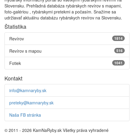
Slovensku. Prehľadná databáza rybárskych revírov s mapami,
foto-galériou , rybárskymi pretekmi a počasím. Snažíme sa
udržiavať aktuálnu databázu rybárskych revírov na Slovensku.
Štatistika
Revírov
1814
Revírov s mapou
516
Fotiek
1041
Kontakt
info@kamnaryby.sk
preteky@kamnaryby.sk
Naša FB stránka
© 2011 - 2026 KamNaRyby.sk Všetky práva vyhradené