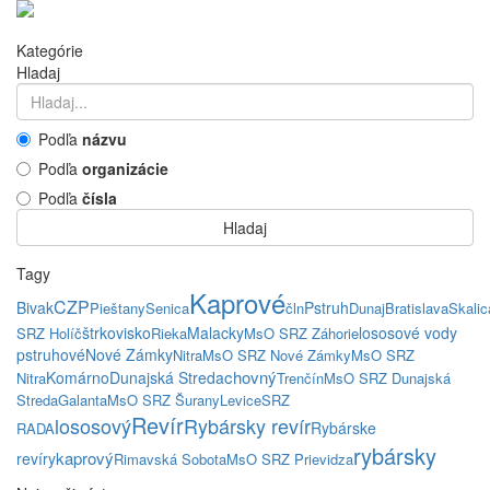
Kategórie
Hladaj
Podľa
názvu
Podľa
organizácie
Podľa
čísla
Hladaj
Tagy
Kaprové
CZP
Bivak
Pstruh
Pieštany
Senica
čln
Dunaj
Bratislava
Skalic
štrkovisko
Malacky
lososové vody
SRZ Holíč
Rieka
MsO SRZ Záhorie
pstruhové
Nové Zámky
Nitra
MsO SRZ Nové Zámky
MsO SRZ
chovný
Komárno
Dunajská Streda
Nitra
Trenčín
MsO SRZ Dunajská
Streda
Galanta
MsO SRZ Šurany
Levice
SRZ
Revír
lososový
Rybársky revír
Rybárske
RADA
rybársky
kaprový
revíry
Rimavská Sobota
MsO SRZ Prievidza