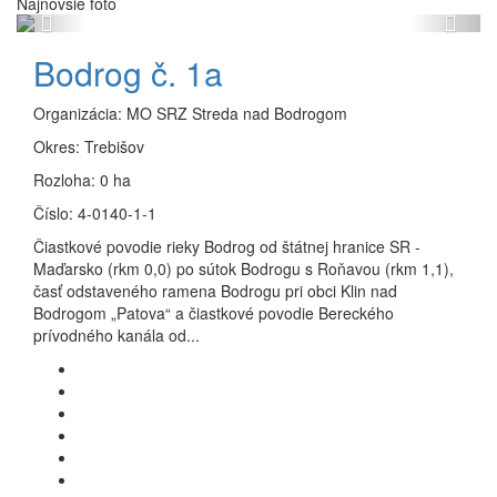
Najnovšie foto
Previous
Next
Bodrog č. 1a
Organizácia:
MO SRZ Streda nad Bodrogom
Okres:
Trebišov
Rozloha:
0 ha
Číslo:
4-0140-1-1
Čiastkové povodie rieky Bodrog od štátnej hranice SR -
Maďarsko (rkm 0,0) po sútok Bodrogu s Roňavou (rkm 1,1),
časť odstaveného ramena Bodrogu pri obci Klin nad
Bodrogom „Patova“ a čiastkové povodie Bereckého
prívodného kanála od...