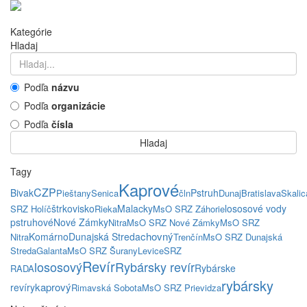
Kategórie
Hladaj
Podľa
názvu
Podľa
organizácie
Podľa
čísla
Hladaj
Tagy
Kaprové
CZP
Bivak
Pstruh
Pieštany
Senica
čln
Dunaj
Bratislava
Skalic
štrkovisko
Malacky
lososové vody
SRZ Holíč
Rieka
MsO SRZ Záhorie
pstruhové
Nové Zámky
Nitra
MsO SRZ Nové Zámky
MsO SRZ
chovný
Komárno
Dunajská Streda
Nitra
Trenčín
MsO SRZ Dunajská
Streda
Galanta
MsO SRZ Šurany
Levice
SRZ
Revír
lososový
Rybársky revír
Rybárske
RADA
rybársky
kaprový
revíry
Rimavská Sobota
MsO SRZ Prievidza