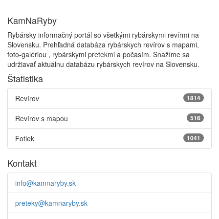
KamNaRyby
Rybársky informačný portál so všetkými rybárskymi revírmi na
Slovensku. Prehľadná databáza rybárskych revírov s mapami,
foto-galériou , rybárskymi pretekmi a počasím. Snažíme sa
udržiavať aktuálnu databázu rybárskych revírov na Slovensku.
Štatistika
Revírov
1814
Revírov s mapou
516
Fotiek
1041
Kontakt
info@kamnaryby.sk
preteky@kamnaryby.sk