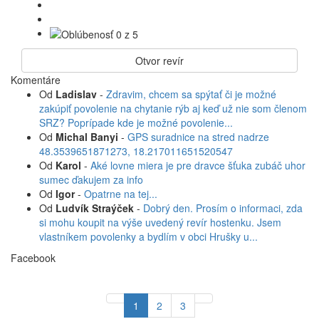
Otvor revír
Komentáre
Od
Ladislav
-
Zdravim, chcem sa spýtať či je možné
zakúpiť povolenie na chytanie rýb aj keď už nie som členom
SRZ? Poprípade kde je možné povolenie...
Od
Michal Banyi
-
GPS suradnice na stred nadrze
48.3539651871273, 18.217011651520547
Od
Karol
-
Aké lovne miera je pre dravce šťuka zubáč uhor
sumec ďakujem za info
Od
Igor
-
Opatrne na tej...
Od
Ludvík Straýček
-
Dobrý den. Prosím o informaci, zda
si mohu koupit na výše uvedený revír hostenku. Jsem
vlastníkem povolenky a bydlím v obci Hrušky u...
Facebook
1
2
3