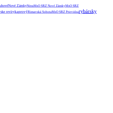
ruhové
Nové Zámky
Nitra
MsO SRZ Nové Zámky
MsO SRZ
rybársky
kaprový
ske revíry
Rimavská Sobota
MsO SRZ Prievidza