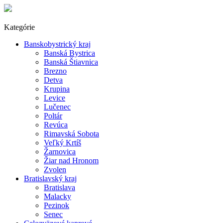
Kategórie
Banskobystrický kraj
Banská Bystrica
Banská Štiavnica
Brezno
Detva
Krupina
Levice
Lučenec
Poltár
Revúca
Rimavská Sobota
Veľký Krtíš
Žarnovica
Žiar nad Hronom
Zvolen
Bratislavský kraj
Bratislava
Malacky
Pezinok
Senec