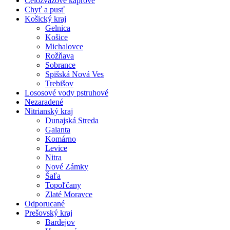
Celozväzové kaprové
Chyť a pusť
Košický kraj
Gelnica
Košice
Michalovce
Rožňava
Sobrance
Spišská Nová Ves
Trebišov
Lososové vody pstruhové
Nezaradené
Nitrianský kraj
Dunajská Streda
Galanta
Komárno
Levice
Nitra
Nové Zámky
Šaľa
Topoľčany
Zlaté Moravce
Odporucané
Prešovský kraj
Bardejov