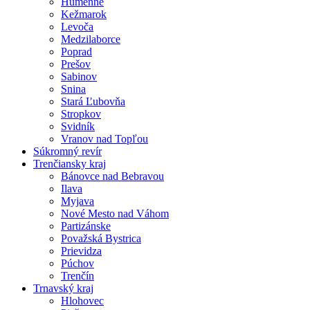
Humenné
Kežmarok
Levoča
Medzilaborce
Poprad
Prešov
Sabinov
Snina
Stará Ľubovňa
Stropkov
Svidník
Vranov nad Topľou
Súkromný revír
Trenčiansky kraj
Bánovce nad Bebravou
Ilava
Myjava
Nové Mesto nad Váhom
Partizánske
Považská Bystrica
Prievidza
Púchov
Trenčín
Trnavský kraj
Hlohovec