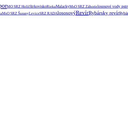
por
MO SRZ Holíč
štrkovisko
Rieka
Malacky
MsO SRZ Záhorie
lososové vody pst
Revír
lososový
Rybársky revír
ta
MsO SRZ Šurany
Levice
SRZ RADA
Rybár