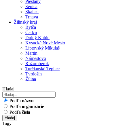
Pieštany
Senica
Skalica
Trnava
Žilinský kraj
Bytča
Čadca
Dolný Kubín
Kysucké Nové Mesto
Liptovský Mikuláš
Martin
Námestovo
Ružomberok
Turčianské Teplice
Tvrdošín
Žilina
Hladaj
Podľa
názvu
Podľa
organizácie
Podľa
čísla
Hladaj
Tagy