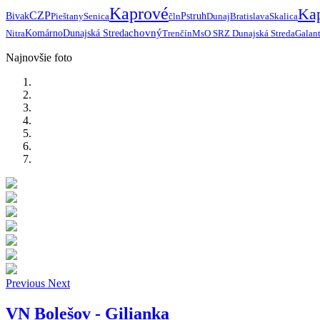
Kaprové
Ka
CZP
Bivak
Pieštany
Senica
čln
Pstruh
Dunaj
Bratislava
Skalica
chovný
Nitra
Komárno
Dunajská Streda
Trenčín
MsO SRZ Dunajská Streda
Galan
Najnovšie foto
Previous
Next
VN Bolešov - Gilianka