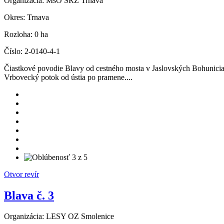
Organizácia:
MsO SRZ Trnava
Okres:
Trnava
Rozloha:
0 ha
Číslo:
2-0140-4-1
Čiastkové povodie Blavy od cestného mosta v Jaslovských Bohunicia
Vrbovecký potok od ústia po pramene....
Otvor revír
Blava č. 3
Organizácia:
LESY OZ Smolenice