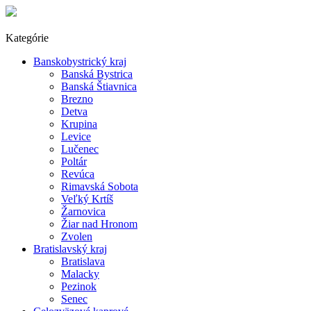
Kategórie
Banskobystrický kraj
Banská Bystrica
Banská Štiavnica
Brezno
Detva
Krupina
Levice
Lučenec
Poltár
Revúca
Rimavská Sobota
Veľký Krtíš
Žarnovica
Žiar nad Hronom
Zvolen
Bratislavský kraj
Bratislava
Malacky
Pezinok
Senec