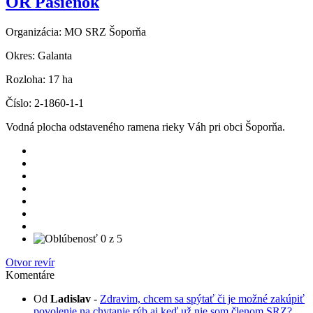
OR Pasienok
Organizácia:
MO SRZ Šoporňa
Okres:
Galanta
Rozloha:
17 ha
Číslo:
2-1860-1-1
Vodná plocha odstaveného ramena rieky Váh pri obci Šoporňa.
Otvor revír
Komentáre
Od
Ladislav
-
Zdravim, chcem sa spýtať či je možné zakúpiť
povolenie na chytanie rýb aj keď už nie som členom SRZ?