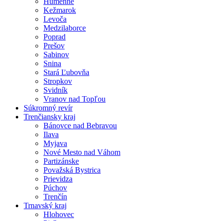
Humenné
Kežmarok
Levoča
Medzilaborce
Poprad
Prešov
Sabinov
Snina
Stará Ľubovňa
Stropkov
Svidník
Vranov nad Topľou
Súkromný revír
Trenčiansky kraj
Bánovce nad Bebravou
Ilava
Myjava
Nové Mesto nad Váhom
Partizánske
Považská Bystrica
Prievidza
Púchov
Trenčín
Trnavský kraj
Hlohovec