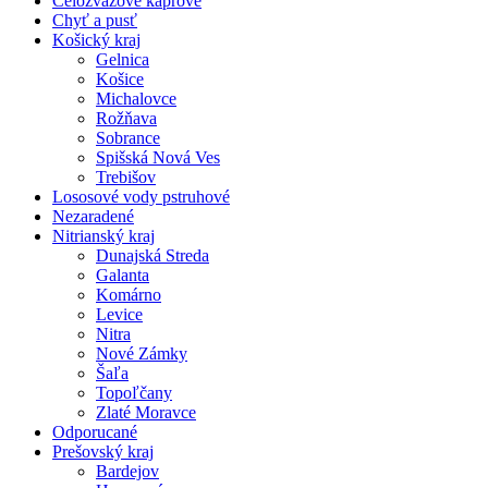
Celozväzové kaprové
Chyť a pusť
Košický kraj
Gelnica
Košice
Michalovce
Rožňava
Sobrance
Spišská Nová Ves
Trebišov
Lososové vody pstruhové
Nezaradené
Nitrianský kraj
Dunajská Streda
Galanta
Komárno
Levice
Nitra
Nové Zámky
Šaľa
Topoľčany
Zlaté Moravce
Odporucané
Prešovský kraj
Bardejov