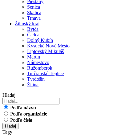
Pieštany
Senica
Skalica
Trnava
Žilinský kraj
Bytča
Čadca
Dolný Kubín
Kysucké Nové Mesto
Liptovský Mikuláš
Martin
Námestovo
Ružomberok
Turčianské Teplice
Tvrdošín
Žilina
Hladaj
Podľa
názvu
Podľa
organizácie
Podľa
čísla
Hladaj
Tagy