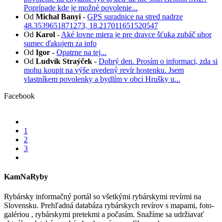
Poprípade kde je možné povolenie...
Od
Michal Banyi
-
GPS suradnice na stred nadrze
48.3539651871273, 18.217011651520547
Od
Karol
-
Aké lovne miera je pre dravce šťuka zubáč uhor
sumec ďakujem za info
Od
Igor
-
Opatrne na tej...
Od
Ludvík Straýček
-
Dobrý den. Prosím o informaci, zda si
mohu koupit na výše uvedený revír hostenku. Jsem
vlastníkem povolenky a bydlím v obci Hrušky u...
Facebook
1
2
3
KamNaRyby
Rybársky informačný portál so všetkými rybárskymi revírmi na
Slovensku. Prehľadná databáza rybárskych revírov s mapami, foto-
galériou , rybárskymi pretekmi a počasím. Snažíme sa udržiavať