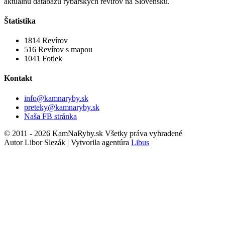
aktuálnu databázu rybárskych revírov na Slovensku.
Štatistika
1814
Revírov
516
Revírov s mapou
1041
Fotiek
Kontakt
info@kamnaryby.sk
preteky@kamnaryby.sk
Naša FB stránka
© 2011 - 2026 KamNaRyby.sk Všetky práva vyhradené
Autor Libor Slezák | Vytvorila agentúra
Libus