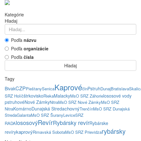
Kategórie
Hladaj
Podľa
názvu
Podľa
organizácie
Podľa
čísla
Hladaj
Tagy
Kaprové
CZP
Bivak
Pstruh
Pieštany
Senica
čln
Dunaj
Bratislava
Skalic
štrkovisko
Malacky
lososové vody
SRZ Holíč
Rieka
MsO SRZ Záhorie
pstruhové
Nové Zámky
Nitra
MsO SRZ Nové Zámky
MsO SRZ
chovný
Komárno
Dunajská Streda
Nitra
Trenčín
MsO SRZ Dunajská
Streda
Galanta
MsO SRZ Šurany
Levice
SRZ
Revír
lososový
Rybársky revír
Rybárske
RADA
rybársky
kaprový
revíry
Rimavská Sobota
MsO SRZ Prievidza