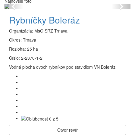
Najnovšie foto
Previous
Next
Rybníčky Boleráz
Organizácia:
MsO SRZ Trnava
Okres:
Trnava
Rozloha:
25 ha
Číslo:
2-2370-1-2
Vodná plocha dvoch rybníkov pod stavidlom VN Boleráz.
Otvor revír