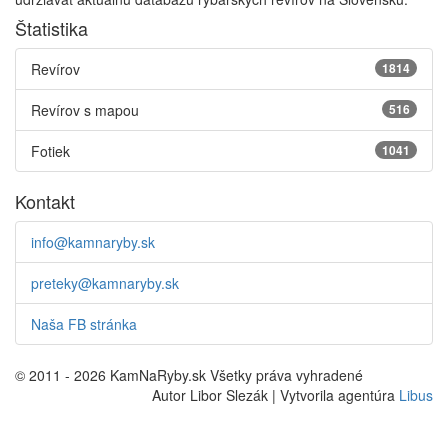
Štatistika
Revírov
1814
Revírov s mapou
516
Fotiek
1041
Kontakt
info@kamnaryby.sk
preteky@kamnaryby.sk
Naša FB stránka
© 2011 - 2026 KamNaRyby.sk Všetky práva vyhradené
Autor Libor Slezák | Vytvorila agentúra
Libus