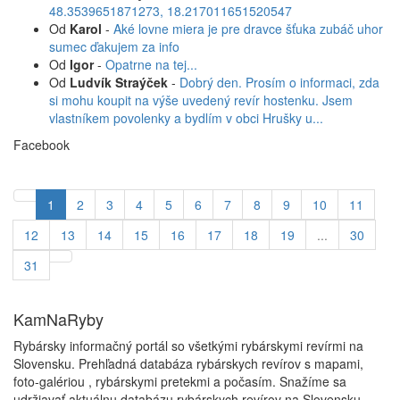
48.3539651871273, 18.217011651520547
Od
Karol
-
Aké lovne miera je pre dravce šťuka zubáč uhor
sumec ďakujem za info
Od
Igor
-
Opatrne na tej...
Od
Ludvík Straýček
-
Dobrý den. Prosím o informaci, zda
si mohu koupit na výše uvedený revír hostenku. Jsem
vlastníkem povolenky a bydlím v obci Hrušky u...
Facebook
1
2
3
4
5
6
7
8
9
10
11
12
13
14
15
16
17
18
19
...
30
31
KamNaRyby
Rybársky informačný portál so všetkými rybárskymi revírmi na
Slovensku. Prehľadná databáza rybárskych revírov s mapami,
foto-galériou , rybárskymi pretekmi a počasím. Snažíme sa
udržiavať aktuálnu databázu rybárskych revírov na Slovensku.