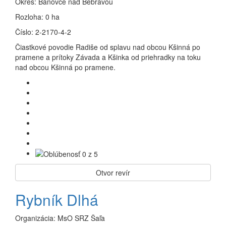
Okres:
Bánovce nad Bebravou
Rozloha:
0 ha
Číslo:
2-2170-4-2
Čiastkové povodie Radiše od splavu nad obcou Kšinná po
pramene a prítoky Závada a Kšinka od priehradky na toku
nad obcou Kšinná po pramene.
Otvor revír
Rybník Dlhá
Organizácia:
MsO SRZ Šaľa