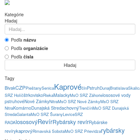
Kategórie
Hladaj
Podľa
názvu
Podľa
organizácie
Podľa
čísla
Hladaj
Tagy
Kaprové
CZP
Bivak
Pstruh
Pieštany
Senica
čln
Dunaj
Bratislava
Skalic
štrkovisko
Malacky
lososové vody
SRZ Holíč
Rieka
MsO SRZ Záhorie
pstruhové
Nové Zámky
Nitra
MsO SRZ Nové Zámky
MsO SRZ
chovný
Komárno
Dunajská Streda
Nitra
Trenčín
MsO SRZ Dunajská
Streda
Galanta
MsO SRZ Šurany
Levice
SRZ
Revír
lososový
Rybársky revír
Rybárske
RADA
rybársky
kaprový
revíry
Rimavská Sobota
MsO SRZ Prievidza