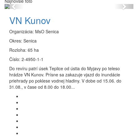
Najnovšie foto
Previous
Next
VN Kunov
Organizácia:
MsO Senica
Okres:
Senica
Rozloha:
65 ha
Číslo:
2-4950-1-1
Do revíru patrí úsek Teplice od ústia do Myjavy po teleso
hrádze VN Kunov. Prísne sa zakazuje vjazd do inundácie
priehrady po poklese vodnej hladiny. V dobe od 15.06. do
31.08., v čase od 8.00 do 18.00...