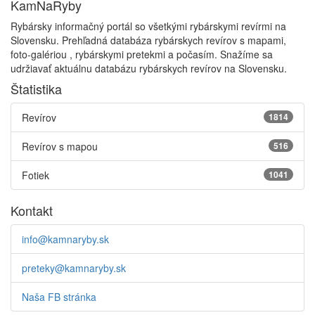
KamNaRyby
Rybársky informačný portál so všetkými rybárskymi revírmi na
Slovensku. Prehľadná databáza rybárskych revírov s mapami,
foto-galériou , rybárskymi pretekmi a počasím. Snažíme sa
udržiavať aktuálnu databázu rybárskych revírov na Slovensku.
Štatistika
Revírov
1814
Revírov s mapou
516
Fotiek
1041
Kontakt
info@kamnaryby.sk
preteky@kamnaryby.sk
Naša FB stránka