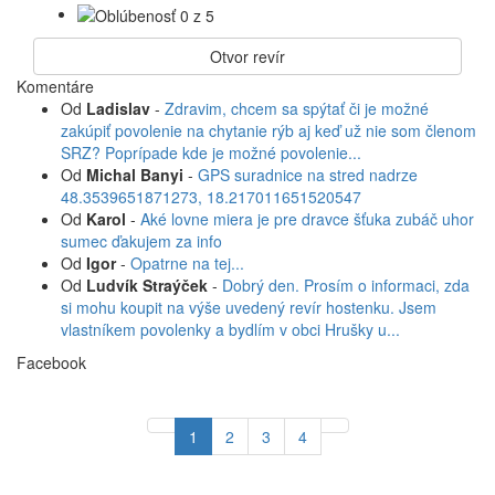
Otvor revír
Komentáre
Od
Ladislav
-
Zdravim, chcem sa spýtať či je možné
zakúpiť povolenie na chytanie rýb aj keď už nie som členom
SRZ? Poprípade kde je možné povolenie...
Od
Michal Banyi
-
GPS suradnice na stred nadrze
48.3539651871273, 18.217011651520547
Od
Karol
-
Aké lovne miera je pre dravce šťuka zubáč uhor
sumec ďakujem za info
Od
Igor
-
Opatrne na tej...
Od
Ludvík Straýček
-
Dobrý den. Prosím o informaci, zda
si mohu koupit na výše uvedený revír hostenku. Jsem
vlastníkem povolenky a bydlím v obci Hrušky u...
Facebook
1
2
3
4