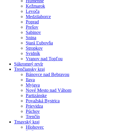
Humenné
Kežmarok
Levoča
Medzilaborce
Poprad
Prešov
Sabinov
Snina
Stará Ľubovňa
Stropkov
Svidník
Vranov nad Topľou
Súkromný revír
Trenčiansky kraj
Bánovce nad Bebravou
Ilava
Myjava
Nové Mesto nad Váhom
Partizánske
Považská Bystrica
Prievidza
Púchov
Trenčín
Trnavský kraj
Hlohovec