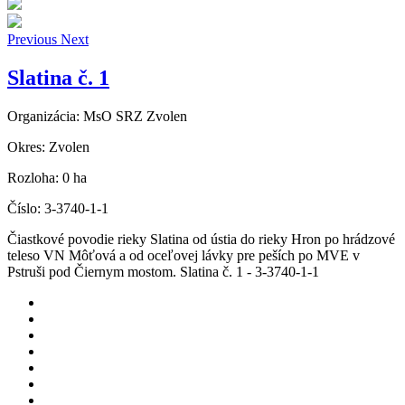
Previous
Next
Slatina č. 1
Organizácia:
MsO SRZ Zvolen
Okres:
Zvolen
Rozloha:
0 ha
Číslo:
3-3740-1-1
Čiastkové povodie rieky Slatina od ústia do rieky Hron po hrádzové
teleso VN Môťová a od oceľovej lávky pre peších po MVE v
Pstruši pod Čiernym mostom. Slatina č. 1 - 3-3740-1-1