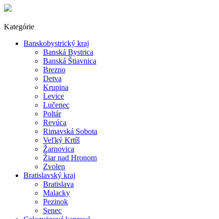
Kategórie
Banskobystrický kraj
Banská Bystrica
Banská Štiavnica
Brezno
Detva
Krupina
Levice
Lučenec
Poltár
Revúca
Rimavská Sobota
Veľký Krtíš
Žarnovica
Žiar nad Hronom
Zvolen
Bratislavský kraj
Bratislava
Malacky
Pezinok
Senec