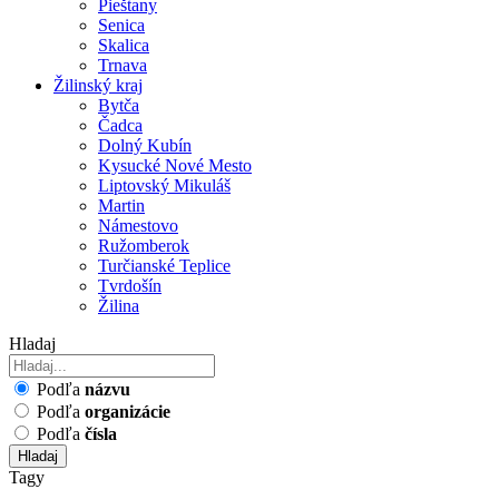
Pieštany
Senica
Skalica
Trnava
Žilinský kraj
Bytča
Čadca
Dolný Kubín
Kysucké Nové Mesto
Liptovský Mikuláš
Martin
Námestovo
Ružomberok
Turčianské Teplice
Tvrdošín
Žilina
Hladaj
Podľa
názvu
Podľa
organizácie
Podľa
čísla
Hladaj
Tagy