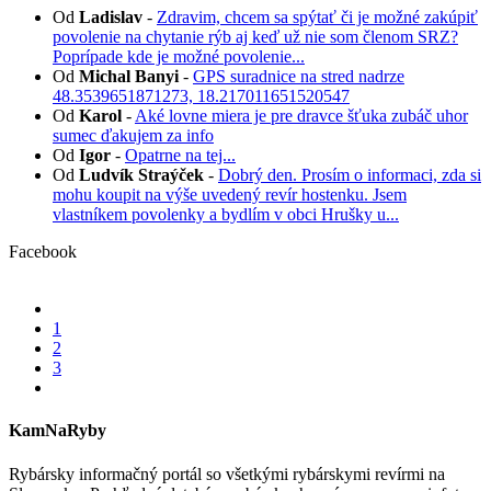
Od
Ladislav
-
Zdravim, chcem sa spýtať či je možné zakúpiť
povolenie na chytanie rýb aj keď už nie som členom SRZ?
Poprípade kde je možné povolenie...
Od
Michal Banyi
-
GPS suradnice na stred nadrze
48.3539651871273, 18.217011651520547
Od
Karol
-
Aké lovne miera je pre dravce šťuka zubáč uhor
sumec ďakujem za info
Od
Igor
-
Opatrne na tej...
Od
Ludvík Straýček
-
Dobrý den. Prosím o informaci, zda si
mohu koupit na výše uvedený revír hostenku. Jsem
vlastníkem povolenky a bydlím v obci Hrušky u...
Facebook
1
2
3
KamNaRyby
Rybársky informačný portál so všetkými rybárskymi revírmi na