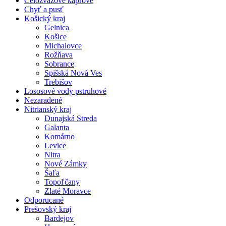
Celozväzové kaprové
Chyť a pusť
Košický kraj
Gelnica
Košice
Michalovce
Rožňava
Sobrance
Spišská Nová Ves
Trebišov
Lososové vody pstruhové
Nezaradené
Nitrianský kraj
Dunajská Streda
Galanta
Komárno
Levice
Nitra
Nové Zámky
Šaľa
Topoľčany
Zlaté Moravce
Odporucané
Prešovský kraj
Bardejov