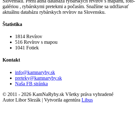
Slovensku. Prehľadná databáza rybárskych revírov s mapami, foto-
galériou , rybárskymi pretekmi a počasím. Snažíme sa udržiavať
aktuálnu databázu rybárskych revírov na Slovensku.
Štatistika
1814
Revírov
516
Revírov s mapou
1041
Fotiek
Kontakt
info@kamnaryby.sk
preteky@kamnaryby.sk
Naša FB stránka
© 2011 - 2026 KamNaRyby.sk Všetky práva vyhradené
Autor Libor Slezák | Vytvorila agentúra
Libus