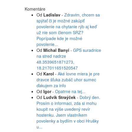
Komentáre
Od
Ladislav
-
Zdravim, chcem sa
spýtať či je možné zakúpiť
povolenie na chytanie rýb aj keď
už nie som členom SRZ?
Poprípade kde je možné
povolenie...
Od
Michal Banyi
-
GPS suradnice
na stred nadrze
48.3539651871273,
18.217011651520547
Od
Karol
-
Aké lovne miera je pre
dravce šťuka zubáč uhor sumec
ďakujem za info
Od
Igor
-
Opatrne na tej...
Od
Ludvík Straýček
-
Dobrý den.
Prosím o informaci, zda si mohu
koupit na výše uvedený revír
hostenku. Jsem vlastníkem
povolenky a bydlím v obci Hrušky
u...