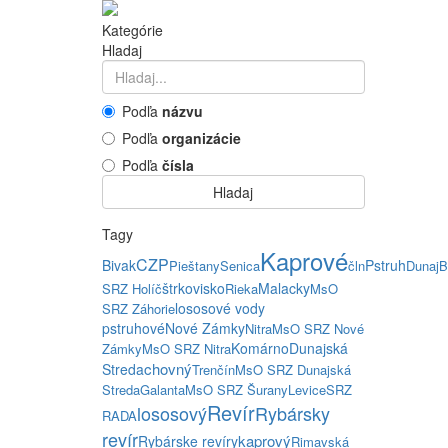
Kategórie
Hladaj
Podľa
názvu
Podľa
organizácie
Podľa
čísla
Hladaj
Tagy
Kaprové
CZP
Bivak
Pstruh
Pieštany
Senica
čln
Dunaj
B
štrkovisko
Malacky
SRZ Holíč
Rieka
MsO
lososové vody
SRZ Záhorie
pstruhové
Nové Zámky
Nitra
MsO SRZ Nové
Komárno
Dunajská
Zámky
MsO SRZ Nitra
chovný
Streda
Trenčín
MsO SRZ Dunajská
Streda
Galanta
MsO SRZ Šurany
Levice
SRZ
Revír
lososový
Rybársky
RADA
revír
kaprový
Rybárske revíry
Rimavská