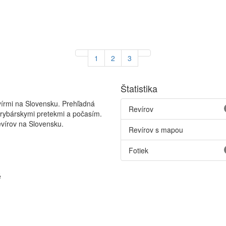
1
2
3
Štatistika
vírmi na Slovensku. Prehľadná
Revírov
 rybárskymi pretekmi a počasím.
vírov na Slovensku.
Revírov s mapou
Fotiek
é