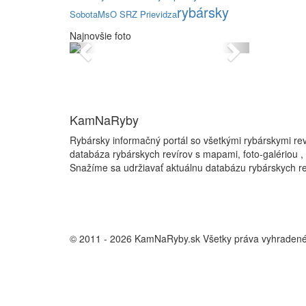
rybársky
Sobota
MsO SRZ Prievidza
Najnovšie foto
Previous
Next
KamNaRyby
Rybársky informačný portál so všetkými rybárskymi re
databáza rybárskych revírov s mapami, foto-galériou ,
Snažíme sa udržiavať aktuálnu databázu rybárskych re
© 2011 - 2026 KamNaRyby.sk Všetky práva vyhraden