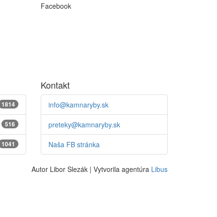
Facebook
Kontakt
1814
info@kamnaryby.sk
516
preteky@kamnaryby.sk
1041
Naša FB stránka
Autor Libor Slezák | Vytvorila agentúra
Libus