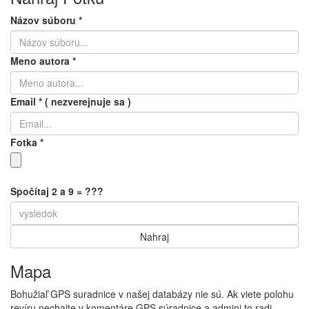
Názov súboru
*
Meno autora
*
Email
*
( nezverejnuje sa )
Fotka
*
Spočítaj 2 a 9 = ???
Mapa
Bohužiaľ GPS suradnice v našej databázy nie sú. Ak viete polohu
revíru nechajte v komentáre GPS súradnice a admini to radi