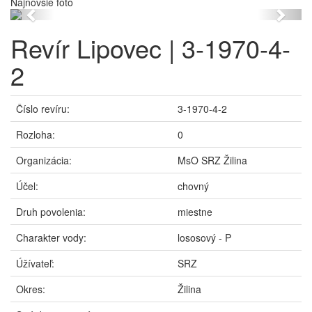
Najnovšie foto
Previous
Next
Revír Lipovec | 3-1970-4-
2
Číslo revíru:
3-1970-4-2
Rozloha:
0
Organizácia:
MsO SRZ Žilina
Účel:
chovný
Druh povolenia:
miestne
Charakter vody:
lososový - P
Úžívateľ:
SRZ
Okres:
Žilina