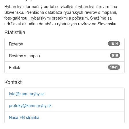
Rybársky informačný portál so všetkými rybárskymi revírmi na
Slovensku. Prehľadná databáza rybárskych revírov s mapami,
foto-galériou , rybárskymi pretekmi a počasím. Snažíme sa
udržiavať aktuálnu databázu rybárskych revírov na Slovensku.
Štatistika
Revírov
1814
Revírov s mapou
516
Fotiek
1041
Kontakt
info@kamnaryby.sk
preteky@kamnaryby.sk
Naša FB stránka