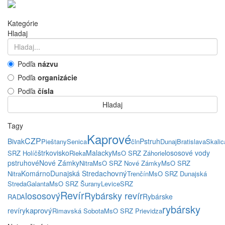
Kategórie
Hladaj
Podľa
názvu
Podľa
organizácie
Podľa
čísla
Hladaj
Tagy
Kaprové
CZP
Bivak
Pstruh
Pieštany
Senica
čln
Dunaj
Bratislava
Skalic
štrkovisko
Malacky
lososové vody
SRZ Holíč
Rieka
MsO SRZ Záhorie
pstruhové
Nové Zámky
Nitra
MsO SRZ Nové Zámky
MsO SRZ
chovný
Komárno
Dunajská Streda
Nitra
Trenčín
MsO SRZ Dunajská
Streda
Galanta
MsO SRZ Šurany
Levice
SRZ
Revír
lososový
Rybársky revír
Rybárske
RADA
rybársky
kaprový
revíry
Rimavská Sobota
MsO SRZ Prievidza