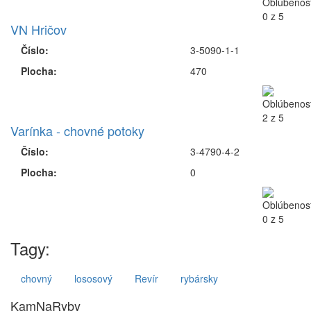
VN Hričov
Číslo:
3-5090-1-1
Plocha:
470
Varínka - chovné potoky
Číslo:
3-4790-4-2
Plocha:
0
Tagy:
chovný
lososový
Revír
rybársky
KamNaRyby