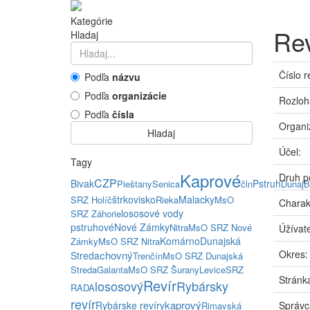
Kategórie
Rev
Hladaj
Číslo r
Podľa
názvu
Podľa
organizácie
Rozloh
Podľa
čísla
Organi
Hladaj
Účel:
Tagy
Kaprové
Druh p
CZP
Bivak
Pstruh
Pieštany
Senica
čln
Dunaj
B
štrkovisko
Malacky
SRZ Holíč
Rieka
MsO
Charak
lososové vody
SRZ Záhorie
pstruhové
Nové Zámky
Nitra
MsO SRZ Nové
Úžívate
Komárno
Dunajská
Zámky
MsO SRZ Nitra
Okres:
chovný
Streda
Trenčín
MsO SRZ Dunajská
Streda
Galanta
MsO SRZ Šurany
Levice
SRZ
Stránka
Revír
lososový
Rybársky
RADA
revír
kaprový
Rybárske revíry
Správc
Rimavská