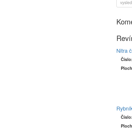
Kome
Reví
Nitra č
Číslo
Ploch
Rybní
Číslo
Ploch