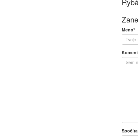
Rybá
Zane
Meno*
Koment
Spočíta