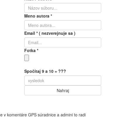
Meno autora
*
Email
*
( nezverejnuje sa )
Fotka
*
Spočítaj 9 a 10 = ???
te v komentáre GPS súradnice a admini to radi