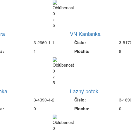
ra
VN Kanianka
:
3-2660-1-1
Číslo:
3-517
a:
1
Plocha:
8
nka
Lazný potok
:
3-4390-4-2
Číslo:
3-189
a:
0
Plocha:
0