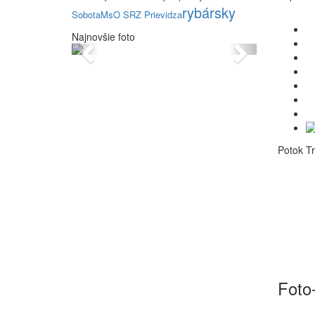
rybársky
Sobota
MsO SRZ Prievidza
Najnovšie foto
Previous
Next
Potok Tr
Foto-