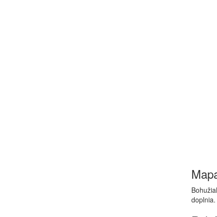
Map
Bohužiaľ
doplnia.