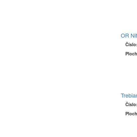
OR Nit
Číslo
Ploch
Trebia
Číslo
Ploch