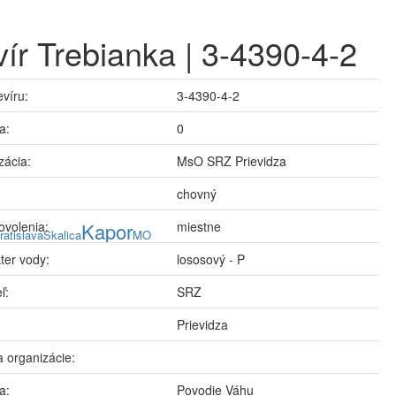
ír Trebianka | 3-4390-4-2
evíru:
3-4390-4-2
a:
0
zácia:
MsO SRZ Prievidza
chovný
ovolenia:
Kapor
miestne
ratislava
Skalica
MO
ter vody:
lososový - P
ľ:
SRZ
Prievidza
 organizácie:
a:
Povodie Váhu