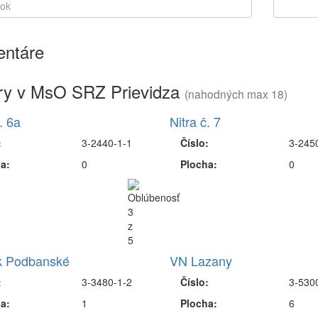
ntáre
ry v MsO SRZ Prievidza
(nahodných max 18)
. 6a
Nitra č. 7
:
3-2440-1-1
Číslo:
3-245
a:
0
Plocha:
0
k Podbanské
VN Lazany
:
3-3480-1-2
Číslo:
3-530
a:
1
Plocha:
6