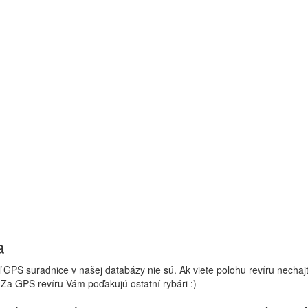
a
 GPS suradnice v našej databázy nie sú. Ak viete polohu revíru nechaj
 Za GPS revíru Vám poďakujú ostatní rybári :)