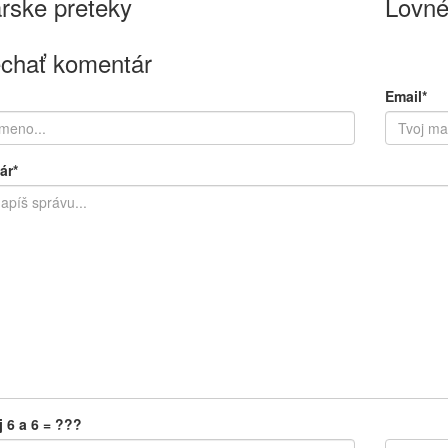
rske preteky
Lovné
chať komentár
Email*
ár*
j 6 a 6 = ???