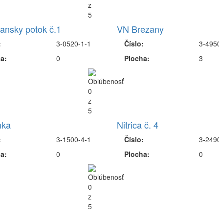
ansky potok č.1
VN Brezany
:
3-0520-1-1
Číslo:
3-495
a:
0
Plocha:
3
nka
Nitrica č. 4
:
3-1500-4-1
Číslo:
3-249
a:
0
Plocha:
0