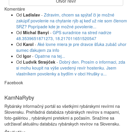
Otvor revír
Komentáre
Od
Ladislav
-
Zdravim, chcem sa spýtať či je možné
zakúpiť povolenie na chytanie rýb aj keď už nie som členom
SRZ? Poprípade kde je možné povolenie...
Od
Michal Banyi
-
GPS suradnice na stred nadrze
48.3539651871273, 18.217011651520547
Od
Karol
-
Aké lovne miera je pre dravce šťuka zubáč uhor
sumec ďakujem za info
Od
Igor
-
Opatrne na tej...
Od
Ludvík Straýček
-
Dobrý den. Prosím o informaci, zda
si mohu koupit na výše uvedený revír hostenku. Jsem
vlastníkem povolenky a bydlím v obci Hrušky u...
Facebook
KamNaRyby
Rybársky informačný portál so všetkými rybárskymi revírmi na
Slovensku. Prehľadná databáza rybárskych revírov s mapami,
foto-galériou , rybárskymi pretekmi a počasím. Snažíme sa
udržiavať aktuálnu databázu rybárskych revírov na Slovensku.