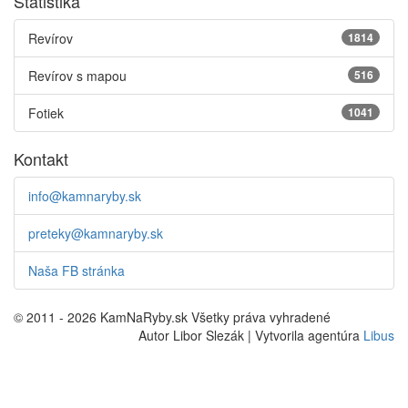
Štatistika
Revírov
1814
Revírov s mapou
516
Fotiek
1041
Kontakt
info@kamnaryby.sk
preteky@kamnaryby.sk
Naša FB stránka
© 2011 - 2026 KamNaRyby.sk Všetky práva vyhradené
Autor Libor Slezák | Vytvorila agentúra
Libus