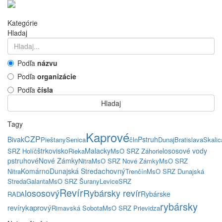
Kategórie
Hladaj
Podľa
názvu
Podľa
organizácie
Podľa
čísla
Hladaj
Tagy
Kaprové
CZP
Bivak
Pstruh
Pieštany
Senica
čln
Dunaj
Bratislava
Skalic
štrkovisko
Malacky
lososové vody
SRZ Holíč
Rieka
MsO SRZ Záhorie
pstruhové
Nové Zámky
Nitra
MsO SRZ Nové Zámky
MsO SRZ
chovný
Komárno
Dunajská Streda
Nitra
Trenčín
MsO SRZ Dunajská
Streda
Galanta
MsO SRZ Šurany
Levice
SRZ
Revír
lososový
Rybársky revír
Rybárske
RADA
rybársky
kaprový
revíry
Rimavská Sobota
MsO SRZ Prievidza