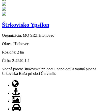
Previous
Next
Štrkovisko Ypsilon
Organizácia:
MO SRZ Hlohovec
Okres:
Hlohovec
Rozloha:
2 ha
Číslo:
2-4240-1-1
Vodná plocha štrkoviska pri obci Leopoldov a vodná plocha
štrkoviska Baňa pri obci Červeník.