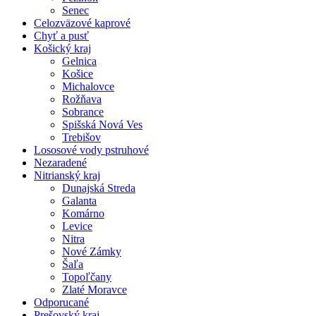
Senec
Celozväzové kaprové
Chyť a pusť
Košický kraj
Gelnica
Košice
Michalovce
Rožňava
Sobrance
Spišská Nová Ves
Trebišov
Lososové vody pstruhové
Nezaradené
Nitrianský kraj
Dunajská Streda
Galanta
Komárno
Levice
Nitra
Nové Zámky
Šaľa
Topoľčany
Zlaté Moravce
Odporucané
Prešovský kraj