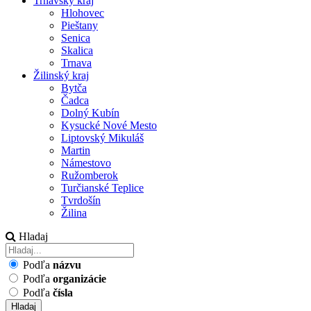
Trnavský kraj
Hlohovec
Pieštany
Senica
Skalica
Trnava
Žilinský kraj
Bytča
Čadca
Dolný Kubín
Kysucké Nové Mesto
Liptovský Mikuláš
Martin
Námestovo
Ružomberok
Turčianské Teplice
Tvrdošín
Žilina
Hladaj
Podľa
názvu
Podľa
organizácie
Podľa
čísla
Hladaj