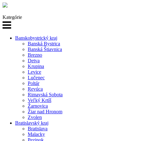
Kategórie
Banskobystrický kraj
Banská Bystrica
Banská Štiavnica
Brezno
Detva
Krupina
Levice
Lučenec
Poltár
Revúca
Rimavská Sobota
Veľký Krtíš
Žarnovica
Žiar nad Hronom
Zvolen
Bratislavský kraj
Bratislava
Malacky
Pezinok