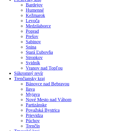
Bardejov
Humenné
Kežmarok
Levoča
Medzilaborce
Poprad
Prešov
Sabinov
Snina
Stará Ľubovňa
Stropkov
Svidník
Vranov nad Topľou
Súkromný revír
Trenčiansky kraj
Bánovce nad Bebravou
Ilava
Myjava
Nové Mesto nad Váhom
Partizánske
Považská Bystrica
Prievidza
Púchov
Trenčín