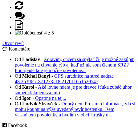
Otvor revír
Komentáre
Od
Ladislav
-
Zdravim, chcem sa spýtať či je možné zakúpiť
povolenie na chytanie rýb aj keď už nie som členom SRZ?
Poprípade kde je možné povolenie...
Od
Michal Banyi
-
GPS suradnice na stred nadrze
48.3539651871273, 18.217011651520547
Od
Karol
-
Aké lovne miera je pre dravce šťuka zubáč uhor
sumec ďakujem za info
Od
Igor
-
Opatrne na tej...
Od
Ludvík Straýček
-
Dobrý den. Prosím o informaci, zda si
mohu koupit na výše uvedený revír hostenku. Jsem
vlastníkem povolenky a bydlím v obci Hrušky u...
Facebook