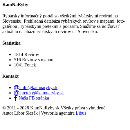
KamNaRyby
Rybársky informačný portál so všetkými rybárskymi revírmi na
Slovensku. Prehľadná databáza rybárskych revírov s mapami, foto-
galériou , rybárskymi pretekmi a počasím. Snažíme sa udržiavať
aktuálnu databázu rybárskych revírov na Slovensku.
Štatistika
1814
Revírov
516
Revírov s mapou
1041
Fotiek
Kontakt
info@kamnaryby.sk
preteky@kamnaryby.sk
Naša FB stránka
© 2011 - 2026 KamNaRyby.sk Všetky práva vyhradené
Autor Libor Slezák | Vytvorila agentúra
Libus