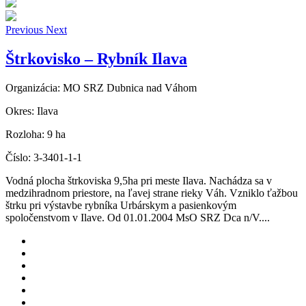
Previous
Next
Štrkovisko – Rybník Ilava
Organizácia:
MO SRZ Dubnica nad Váhom
Okres:
Ilava
Rozloha:
9 ha
Číslo:
3-3401-1-1
Vodná plocha štrkoviska 9,5ha pri meste Ilava. Nachádza sa v
medzihradnom priestore, na ľavej strane rieky Váh. Vzniklo ťažbou
štrku pri výstavbe rybníka Urbárskym a pasienkovým
spoločenstvom v Ilave. Od 01.01.2004 MsO SRZ Dca n/V....