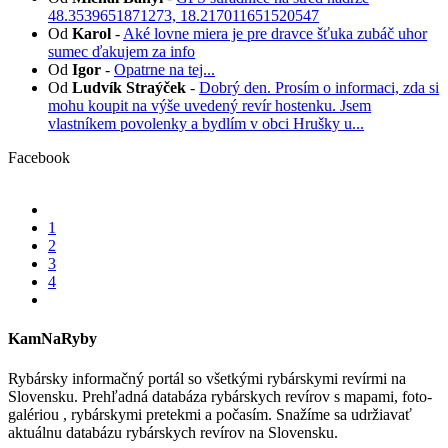
48.3539651871273, 18.217011651520547
Od
Karol
-
Aké lovne miera je pre dravce šťuka zubáč uhor
sumec ďakujem za info
Od
Igor
-
Opatrne na tej...
Od
Ludvík Straýček
-
Dobrý den. Prosím o informaci, zda si
mohu koupit na výše uvedený revír hostenku. Jsem
vlastníkem povolenky a bydlím v obci Hrušky u...
Facebook
1
2
3
4
KamNaRyby
Rybársky informačný portál so všetkými rybárskymi revírmi na
Slovensku. Prehľadná databáza rybárskych revírov s mapami, foto-
galériou , rybárskymi pretekmi a počasím. Snažíme sa udržiavať
aktuálnu databázu rybárskych revírov na Slovensku.