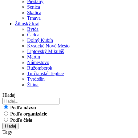
Pieštany
Senica
Skalica
Trnava
Žilinský kraj
Bytča
Čadca
Dolný Kubín
Kysucké Nové Mesto
Liptovský Mikuláš
Martin
Námestovo
Ružomberok
Turčianské Teplice
Tvrdošín
Žilina
Hladaj
Podľa
názvu
Podľa
organizácie
Podľa
čísla
Hladaj
Tagy