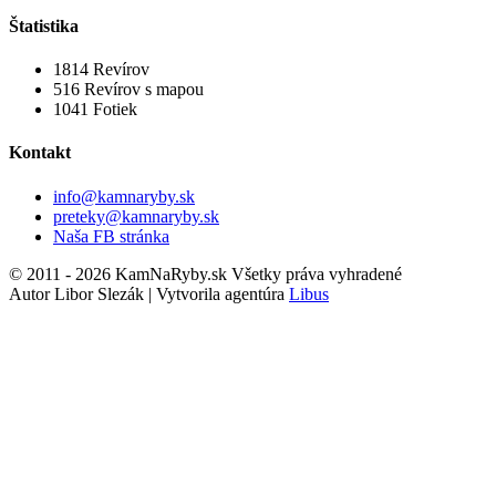
Štatistika
1814
Revírov
516
Revírov s mapou
1041
Fotiek
Kontakt
info@kamnaryby.sk
preteky@kamnaryby.sk
Naša FB stránka
© 2011 - 2026 KamNaRyby.sk Všetky práva vyhradené
Autor Libor Slezák | Vytvorila agentúra
Libus