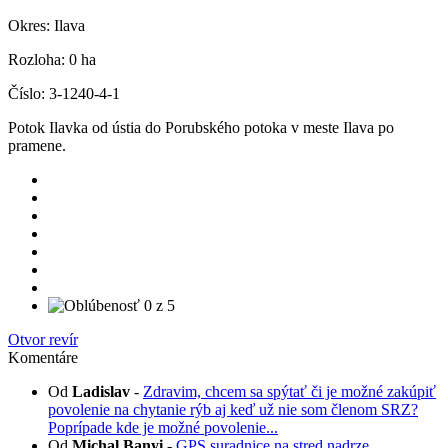
Okres:
Ilava
Rozloha:
0 ha
Číslo:
3-1240-4-1
Potok Ilavka od ústia do Porubského potoka v meste Ilava po
pramene.
Otvor revír
Komentáre
Od
Ladislav
-
Zdravim, chcem sa spýtať či je možné zakúpiť
povolenie na chytanie rýb aj keď už nie som členom SRZ?
Poprípade kde je možné povolenie...
Od
Michal Banyi
-
GPS suradnice na stred nadrze