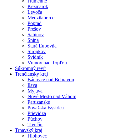
Humenné
Kežmarok
Levoča
Medzilaborce
Poprad
Prešov
Sabinov
Snina
Stará Ľubovňa
Stropkov
Svidník
Vranov nad Topľou
Súkromný revír
Trenčiansky kraj
Bánovce nad Bebravou
Ilava
Myjava
Nové Mesto nad Váhom
Partizánske
Považská Bystrica
Prievidza
Púchov
Trenčín
Trnavský kraj
Hlohovec