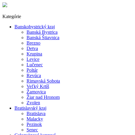
Kategórie
Banskobystrický kraj
Banská Bystrica
Banská Štiavnica
Brezno
Detva
Krupina
Levice
Lučenec
Poltár
Revúca
Rimavská Sobota
Veľký Krtíš
Žarnovica
Žiar nad Hronom
Zvolen
Bratislavský kraj
Bratislava
Malacky
Pezinok
Senec