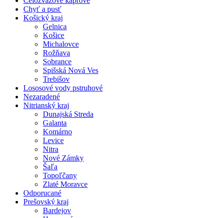
Celozväzové kaprové
Chyť a pusť
Košický kraj
Gelnica
Košice
Michalovce
Rožňava
Sobrance
Spišská Nová Ves
Trebišov
Lososové vody pstruhové
Nezaradené
Nitrianský kraj
Dunajská Streda
Galanta
Komárno
Levice
Nitra
Nové Zámky
Šaľa
Topoľčany
Zlaté Moravce
Odporucané
Prešovský kraj
Bardejov