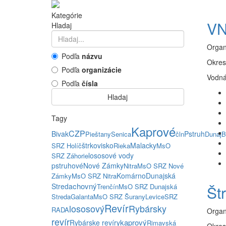
Kategórie
VN
Hladaj
Organ
Podľa
názvu
Okres
Podľa
organizácie
Vodná
Podľa
čísla
Hladaj
Tagy
Kaprové
CZP
Bivak
Pstruh
Pieštany
Senica
čln
Dunaj
B
štrkovisko
Malacky
SRZ Holíč
Rieka
MsO
lososové vody
SRZ Záhorie
pstruhové
Nové Zámky
Nitra
MsO SRZ Nové
Komárno
Dunajská
Zámky
MsO SRZ Nitra
chovný
Streda
Trenčín
MsO SRZ Dunajská
Št
Streda
Galanta
MsO SRZ Šurany
Levice
SRZ
Revír
lososový
Rybársky
RADA
Organ
revír
kaprový
Rybárske revíry
Rimavská