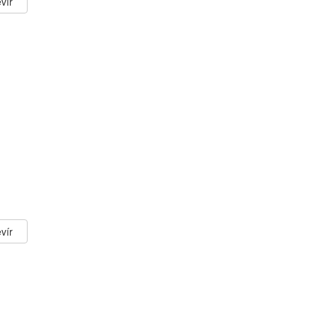
vír
vír