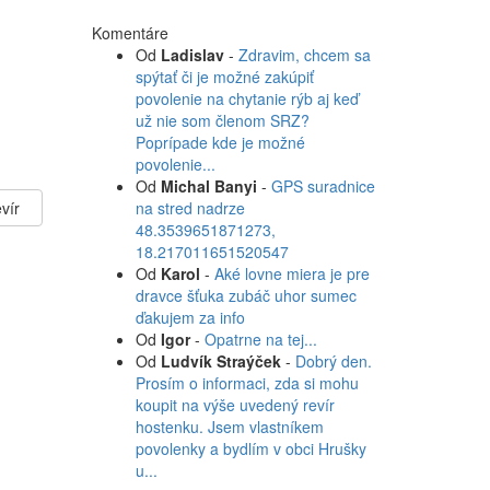
Komentáre
Od
Ladislav
-
Zdravim, chcem sa
spýtať či je možné zakúpiť
povolenie na chytanie rýb aj keď
už nie som členom SRZ?
Poprípade kde je možné
povolenie...
Od
Michal Banyi
-
GPS suradnice
vír
na stred nadrze
48.3539651871273,
18.217011651520547
Od
Karol
-
Aké lovne miera je pre
dravce šťuka zubáč uhor sumec
ďakujem za info
Od
Igor
-
Opatrne na tej...
Od
Ludvík Straýček
-
Dobrý den.
Prosím o informaci, zda si mohu
koupit na výše uvedený revír
hostenku. Jsem vlastníkem
povolenky a bydlím v obci Hrušky
u...