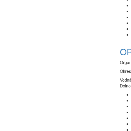
OR
Organ
Okres
Vodná
Dolno