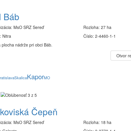
 Báb
izácia:
MsO SRZ Sereď
Rozloha:
27 ha
:
Nitra
Číslo:
2-4460-1-1
 plocha nádrže pri obci Báb.
Otvor re
Kapor
ratislava
Skalica
MO
rkoviská Čepeň
izácia:
MsO SRZ Sereď
Rozloha:
18 ha