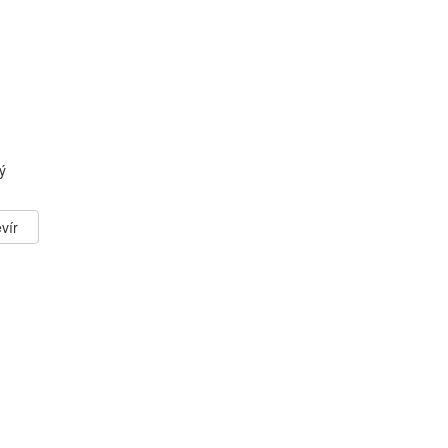
ý
vír