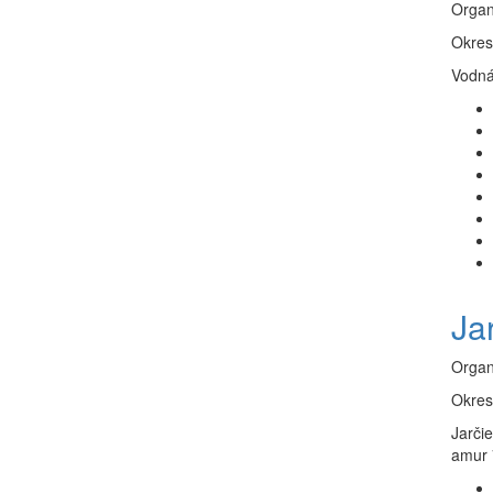
Organ
Okres
Vodná
Jar
Organ
Okres
Jarči
amur 