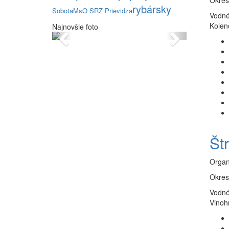
Okres
rybársky
Sobota
MsO SRZ Prievidza
Vodné
Kolen
Najnovšie foto
Previous
Next
Št
Organ
Okres
Vodné
Vinoh