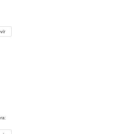
vír
ra: