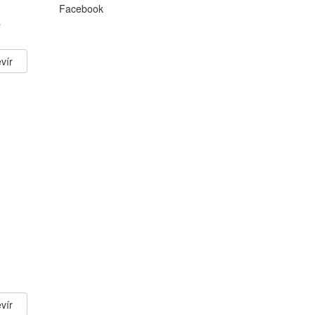
Facebook
a
vír
vír