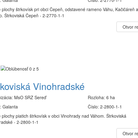
:
Galanta
Číslo:
2-2770-1-1
 plochy štrkovísk pri obci Čepeň, odstavené rameno Váhu, Kačičáreň 
o. Štrkoviská Čepeň - 2-2770-1-1
Otvor re
rkoviská Vinohradské
izácia:
MsO SRZ Sereď
Rozloha:
6 ha
:
Galanta
Číslo:
2-2800-1-1
 plochy piatich štrkovísk v obci Vinohrady nad Váhom. Štrkoviská
radské - 2-2800-1-1
Otvor re