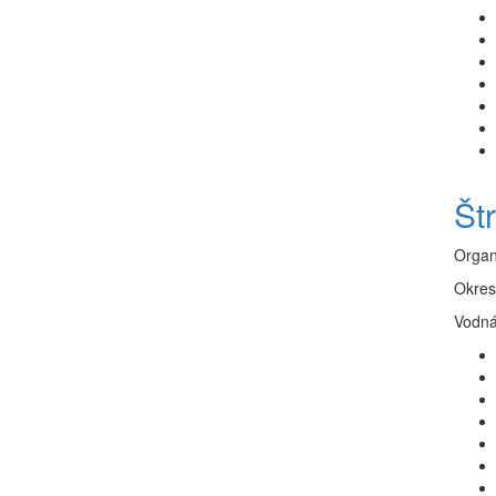
Št
Organ
Okres
Vodná 