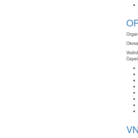
OR
Organ
Okres
Vodná
Čepeň
VN