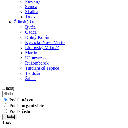
Pieštany
Senica
Skalica
Trnava
Žilinský kraj
Bytča
Čadca
Dolný Kubín
Kysucké Nové Mesto
Liptovský Mikuláš
Martin
Námestovo
Ružomberok
Turčianské Teplice
Tvrdošín
Žilina
Hladaj
Podľa
názvu
Podľa
organizácie
Podľa
čísla
Hladaj
Tagy