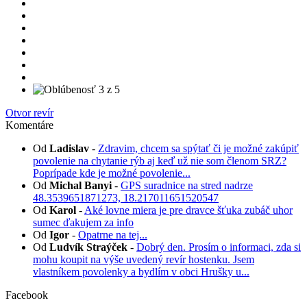
Otvor revír
Komentáre
Od
Ladislav
-
Zdravim, chcem sa spýtať či je možné zakúpiť
povolenie na chytanie rýb aj keď už nie som členom SRZ?
Poprípade kde je možné povolenie...
Od
Michal Banyi
-
GPS suradnice na stred nadrze
48.3539651871273, 18.217011651520547
Od
Karol
-
Aké lovne miera je pre dravce šťuka zubáč uhor
sumec ďakujem za info
Od
Igor
-
Opatrne na tej...
Od
Ludvík Straýček
-
Dobrý den. Prosím o informaci, zda si
mohu koupit na výše uvedený revír hostenku. Jsem
vlastníkem povolenky a bydlím v obci Hrušky u...
Facebook