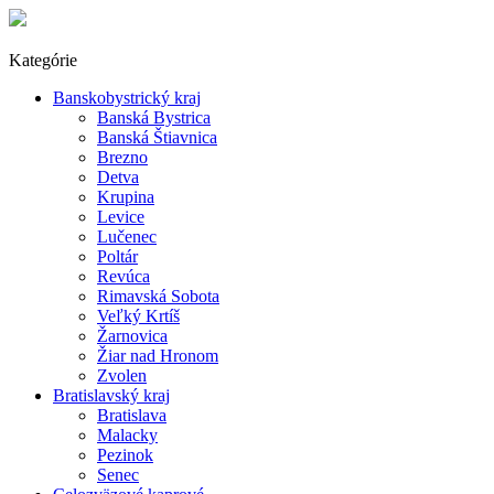
Kategórie
Banskobystrický kraj
Banská Bystrica
Banská Štiavnica
Brezno
Detva
Krupina
Levice
Lučenec
Poltár
Revúca
Rimavská Sobota
Veľký Krtíš
Žarnovica
Žiar nad Hronom
Zvolen
Bratislavský kraj
Bratislava
Malacky
Pezinok
Senec