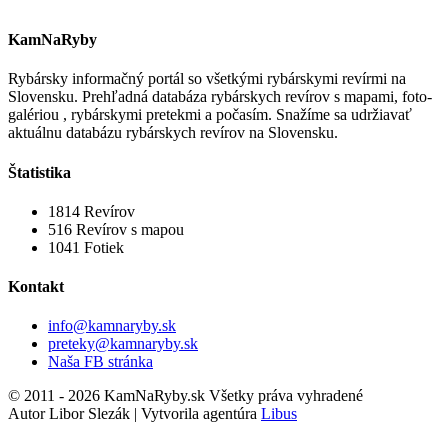
KamNaRyby
Rybársky informačný portál so všetkými rybárskymi revírmi na
Slovensku. Prehľadná databáza rybárskych revírov s mapami, foto-
galériou , rybárskymi pretekmi a počasím. Snažíme sa udržiavať
aktuálnu databázu rybárskych revírov na Slovensku.
Štatistika
1814
Revírov
516
Revírov s mapou
1041
Fotiek
Kontakt
info@kamnaryby.sk
preteky@kamnaryby.sk
Naša FB stránka
© 2011 - 2026 KamNaRyby.sk Všetky práva vyhradené
Autor Libor Slezák | Vytvorila agentúra
Libus