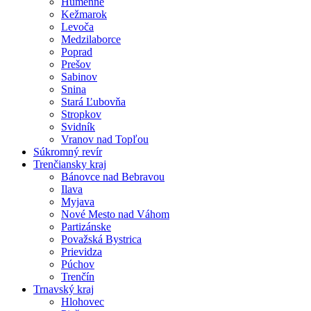
Humenné
Kežmarok
Levoča
Medzilaborce
Poprad
Prešov
Sabinov
Snina
Stará Ľubovňa
Stropkov
Svidník
Vranov nad Topľou
Súkromný revír
Trenčiansky kraj
Bánovce nad Bebravou
Ilava
Myjava
Nové Mesto nad Váhom
Partizánske
Považská Bystrica
Prievidza
Púchov
Trenčín
Trnavský kraj
Hlohovec