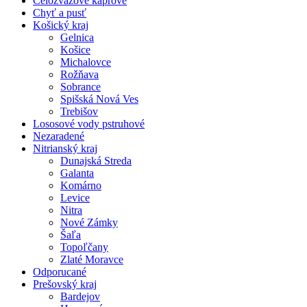
Celozväzové kaprové
Chyť a pusť
Košický kraj
Gelnica
Košice
Michalovce
Rožňava
Sobrance
Spišská Nová Ves
Trebišov
Lososové vody pstruhové
Nezaradené
Nitrianský kraj
Dunajská Streda
Galanta
Komárno
Levice
Nitra
Nové Zámky
Šaľa
Topoľčany
Zlaté Moravce
Odporucané
Prešovský kraj
Bardejov