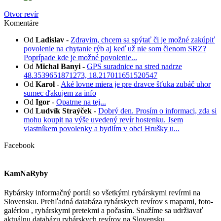
Otvor revír
Komentáre
Od
Ladislav
-
Zdravim, chcem sa spýtať či je možné zakúpiť
povolenie na chytanie rýb aj keď už nie som členom SRZ?
Poprípade kde je možné povolenie...
Od
Michal Banyi
-
GPS suradnice na stred nadrze
48.3539651871273, 18.217011651520547
Od
Karol
-
Aké lovne miera je pre dravce šťuka zubáč uhor
sumec ďakujem za info
Od
Igor
-
Opatrne na tej...
Od
Ludvík Straýček
-
Dobrý den. Prosím o informaci, zda si
mohu koupit na výše uvedený revír hostenku. Jsem
vlastníkem povolenky a bydlím v obci Hrušky u...
Facebook
KamNaRyby
Rybársky informačný portál so všetkými rybárskymi revírmi na
Slovensku. Prehľadná databáza rybárskych revírov s mapami, foto-
galériou , rybárskymi pretekmi a počasím. Snažíme sa udržiavať
aktuálnu databázu rybárskych revírov na Slovensku.