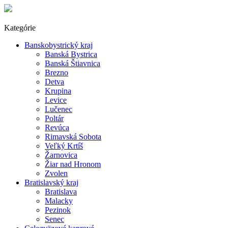
Kategórie
Banskobystrický kraj
Banská Bystrica
Banská Štiavnica
Brezno
Detva
Krupina
Levice
Lučenec
Poltár
Revúca
Rimavská Sobota
Veľký Krtíš
Žarnovica
Žiar nad Hronom
Zvolen
Bratislavský kraj
Bratislava
Malacky
Pezinok
Senec