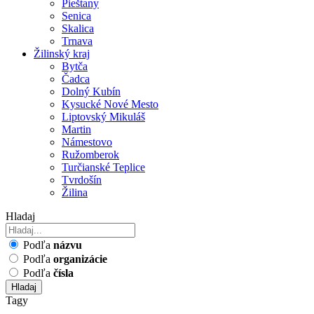
Pieštany
Senica
Skalica
Trnava
Žilinský kraj
Bytča
Čadca
Dolný Kubín
Kysucké Nové Mesto
Liptovský Mikuláš
Martin
Námestovo
Ružomberok
Turčianské Teplice
Tvrdošín
Žilina
Hladaj
Podľa
názvu
Podľa
organizácie
Podľa
čísla
Hladaj
Tagy