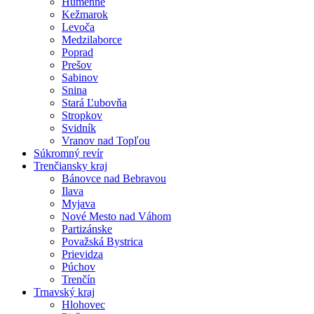
Humenné
Kežmarok
Levoča
Medzilaborce
Poprad
Prešov
Sabinov
Snina
Stará Ľubovňa
Stropkov
Svidník
Vranov nad Topľou
Súkromný revír
Trenčiansky kraj
Bánovce nad Bebravou
Ilava
Myjava
Nové Mesto nad Váhom
Partizánske
Považská Bystrica
Prievidza
Púchov
Trenčín
Trnavský kraj
Hlohovec