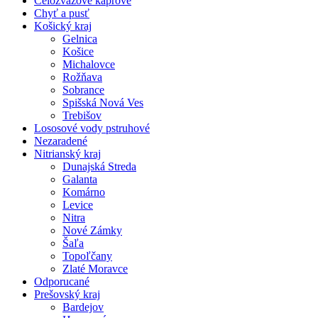
Celozväzové kaprové
Chyť a pusť
Košický kraj
Gelnica
Košice
Michalovce
Rožňava
Sobrance
Spišská Nová Ves
Trebišov
Lososové vody pstruhové
Nezaradené
Nitrianský kraj
Dunajská Streda
Galanta
Komárno
Levice
Nitra
Nové Zámky
Šaľa
Topoľčany
Zlaté Moravce
Odporucané
Prešovský kraj
Bardejov