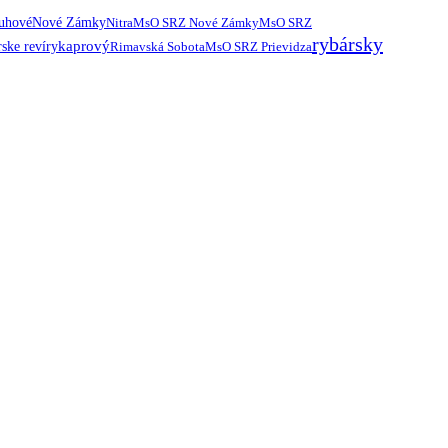
ruhové
Nové Zámky
Nitra
MsO SRZ Nové Zámky
MsO SRZ
rybársky
kaprový
ske revíry
Rimavská Sobota
MsO SRZ Prievidza