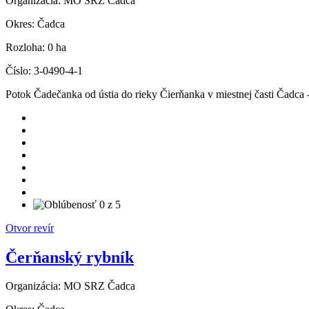
Organizácia:
MO SRZ Čadca
Okres:
Čadca
Rozloha:
0 ha
Číslo:
3-0490-4-1
Potok Čadečanka od ústia do rieky Čierňanka v miestnej časti Čadc
Otvor revír
Čerňanský rybník
Organizácia:
MO SRZ Čadca