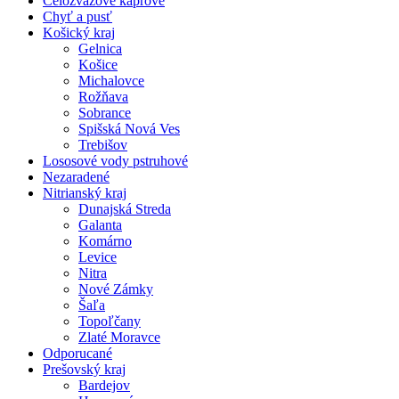
Celozväzové kaprové
Chyť a pusť
Košický kraj
Gelnica
Košice
Michalovce
Rožňava
Sobrance
Spišská Nová Ves
Trebišov
Lososové vody pstruhové
Nezaradené
Nitrianský kraj
Dunajská Streda
Galanta
Komárno
Levice
Nitra
Nové Zámky
Šaľa
Topoľčany
Zlaté Moravce
Odporucané
Prešovský kraj
Bardejov