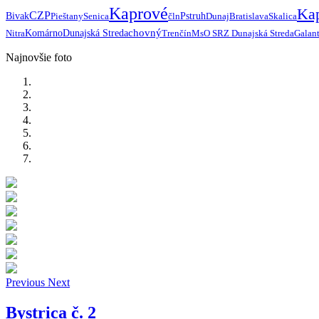
Kaprové
Ka
CZP
Bivak
Pieštany
Senica
čln
Pstruh
Dunaj
Bratislava
Skalica
chovný
Nitra
Komárno
Dunajská Streda
Trenčín
MsO SRZ Dunajská Streda
Galan
Najnovšie foto
Previous
Next
Bystrica č. 2