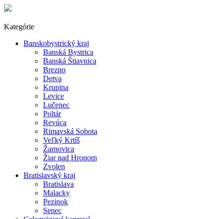
Kategórie
Banskobystrický kraj
Banská Bystrica
Banská Štiavnica
Brezno
Detva
Krupina
Levice
Lučenec
Poltár
Revúca
Rimavská Sobota
Veľký Krtíš
Žarnovica
Žiar nad Hronom
Zvolen
Bratislavský kraj
Bratislava
Malacky
Pezinok
Senec