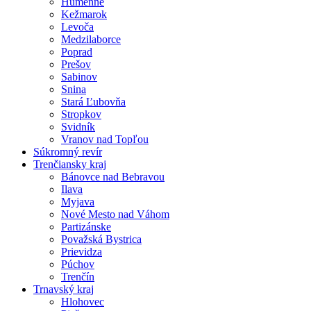
Humenné
Kežmarok
Levoča
Medzilaborce
Poprad
Prešov
Sabinov
Snina
Stará Ľubovňa
Stropkov
Svidník
Vranov nad Topľou
Súkromný revír
Trenčiansky kraj
Bánovce nad Bebravou
Ilava
Myjava
Nové Mesto nad Váhom
Partizánske
Považská Bystrica
Prievidza
Púchov
Trenčín
Trnavský kraj
Hlohovec