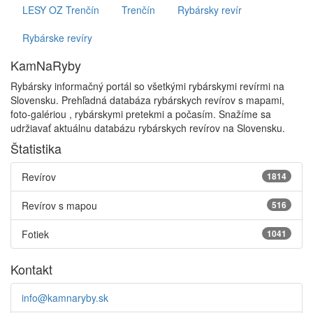
LESY OZ Trenčín
Trenčín
Rybársky revír
Rybárske revíry
KamNaRyby
Rybársky informačný portál so všetkými rybárskymi revírmi na
Slovensku. Prehľadná databáza rybárskych revírov s mapami,
foto-galériou , rybárskymi pretekmi a počasím. Snažíme sa
udržiavať aktuálnu databázu rybárskych revírov na Slovensku.
Štatistika
Revírov
1814
Revírov s mapou
516
Fotiek
1041
Kontakt
info@kamnaryby.sk