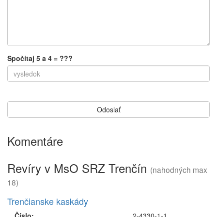
Spočítaj 5 a 4 = ???
Komentáre
Revíry v MsO SRZ Trenčín
(nahodných max
18)
Trenčianske kaskády
Číslo:
2-4330-1-1