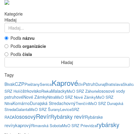
Kategórie
Hladaj
Podľa
názvu
Podľa
organizácie
Podľa
čísla
Hladaj
Tagy
Kaprové
CZP
Bivak
Pstruh
Pieštany
Senica
čln
Dunaj
Bratislava
Skalic
štrkovisko
Malacky
lososové vody
SRZ Holíč
Rieka
MsO SRZ Záhorie
pstruhové
Nové Zámky
Nitra
MsO SRZ Nové Zámky
MsO SRZ
chovný
Komárno
Dunajská Streda
Nitra
Trenčín
MsO SRZ Dunajská
Streda
Galanta
MsO SRZ Šurany
Levice
SRZ
Revír
lososový
Rybársky revír
Rybárske
RADA
rybársky
kaprový
revíry
Rimavská Sobota
MsO SRZ Prievidza