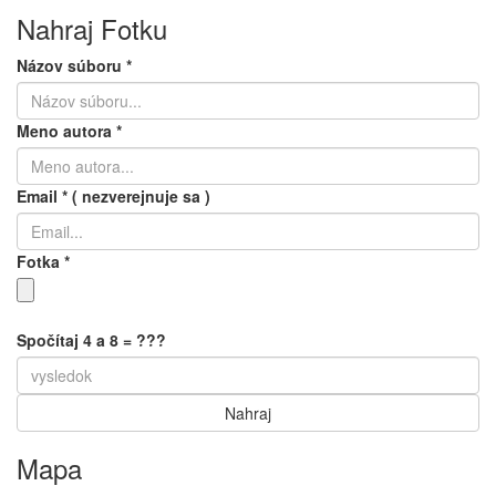
Nahraj Fotku
Názov súboru
*
Meno autora
*
Email
*
( nezverejnuje sa )
Fotka
*
Spočítaj 4 a 8 = ???
Mapa
Keyboard shortcuts
Image may be subject to copyright
Terms