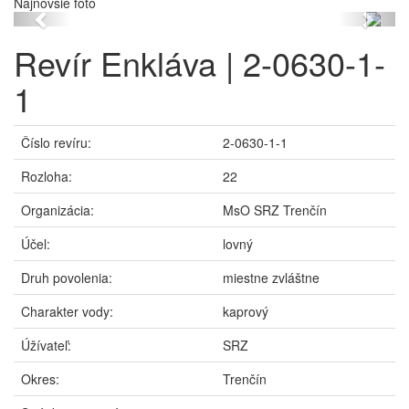
Najnovšie foto
Previous
Next
Revír Enkláva | 2-0630-1-
1
Číslo revíru:
2-0630-1-1
Rozloha:
22
Organizácia:
MsO SRZ Trenčín
Účel:
lovný
Druh povolenia:
miestne zvláštne
Charakter vody:
kaprový
Úžívateľ:
SRZ
Okres:
Trenčín