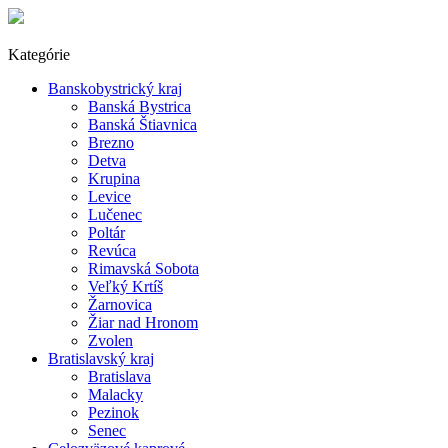
Kategórie
Banskobystrický kraj
Banská Bystrica
Banská Štiavnica
Brezno
Detva
Krupina
Levice
Lučenec
Poltár
Revúca
Rimavská Sobota
Veľký Krtíš
Žarnovica
Žiar nad Hronom
Zvolen
Bratislavský kraj
Bratislava
Malacky
Pezinok
Senec