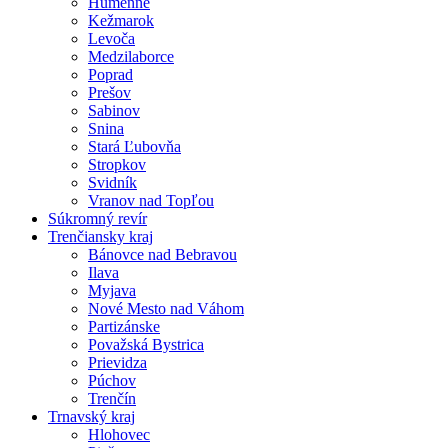
Humenné
Kežmarok
Levoča
Medzilaborce
Poprad
Prešov
Sabinov
Snina
Stará Ľubovňa
Stropkov
Svidník
Vranov nad Topľou
Súkromný revír
Trenčiansky kraj
Bánovce nad Bebravou
Ilava
Myjava
Nové Mesto nad Váhom
Partizánske
Považská Bystrica
Prievidza
Púchov
Trenčín
Trnavský kraj
Hlohovec