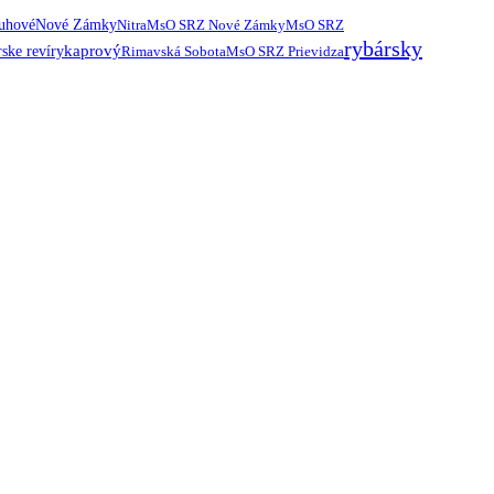
ruhové
Nové Zámky
Nitra
MsO SRZ Nové Zámky
MsO SRZ
rybársky
kaprový
ske revíry
Rimavská Sobota
MsO SRZ Prievidza