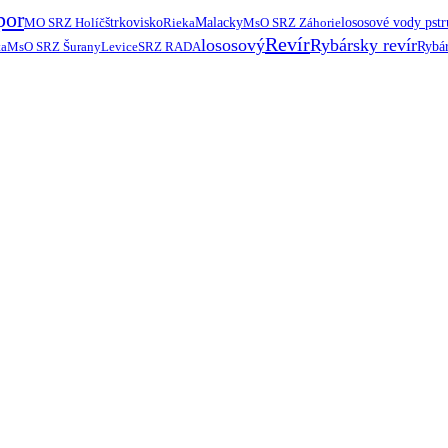
por
MO SRZ Holíč
štrkovisko
Rieka
Malacky
MsO SRZ Záhorie
lososové vody pst
Revír
lososový
Rybársky revír
ta
MsO SRZ Šurany
Levice
SRZ RADA
Rybár