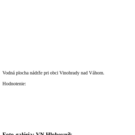
Vodná plocha nádrže pri obci Vinohrady nad Váhom.
Hodnotenie:
Foto-galéria: VN Hlohovník