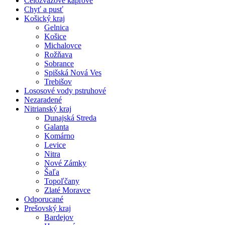
Celozväzové kaprové
Chyť a pusť
Košický kraj
Gelnica
Košice
Michalovce
Rožňava
Sobrance
Spišská Nová Ves
Trebišov
Lososové vody pstruhové
Nezaradené
Nitrianský kraj
Dunajská Streda
Galanta
Komárno
Levice
Nitra
Nové Zámky
Šaľa
Topoľčany
Zlaté Moravce
Odporucané
Prešovský kraj
Bardejov