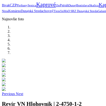
Kaprové
Ka
CZP
Bivak
Pieštany
Senica
čln
Pstruh
Dunaj
Bratislava
Skalica
chovný
Nitra
Komárno
Dunajská Streda
Trenčín
MsO SRZ Dunajská Streda
Galan
Najnovšie foto
Previous
Next
Revír VN Hlohovník | 2-4750-1-2