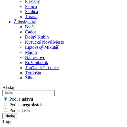
Pieštany
Senica
Skalica
Trnava
Žilinský kraj
Bytča
Čadca
Dolný Kubín
Kysucké Nové Mesto
Liptovský Mikuláš
Martin
Námestovo
Ružomberok
Turčianské Teplice
Tvrdošín
Žilina
Hladaj
Podľa
názvu
Podľa
organizácie
Podľa
čísla
Hladaj
Tagy