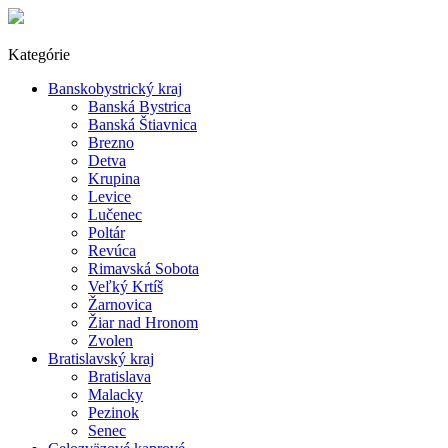
Kategórie
Banskobystrický kraj
Banská Bystrica
Banská Štiavnica
Brezno
Detva
Krupina
Levice
Lučenec
Poltár
Revúca
Rimavská Sobota
Veľký Krtíš
Žarnovica
Žiar nad Hronom
Zvolen
Bratislavský kraj
Bratislava
Malacky
Pezinok
Senec