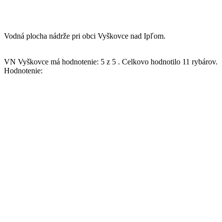
Vodná plocha nádrže pri obci Vyškovce nad Ipľom.
VN Vyškovce
má hodnotenie:
5
z
5
.
Celkovo hodnotilo
11
rybárov.
Hodnotenie: