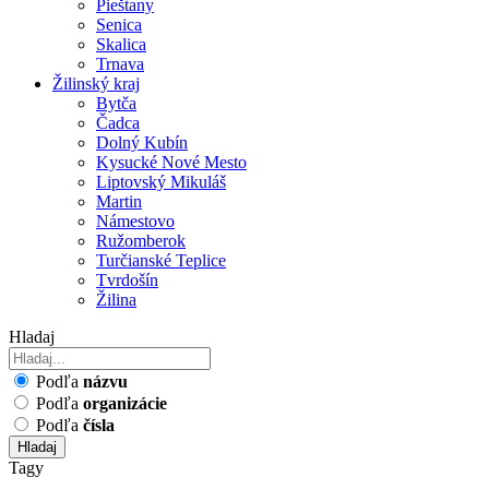
Pieštany
Senica
Skalica
Trnava
Žilinský kraj
Bytča
Čadca
Dolný Kubín
Kysucké Nové Mesto
Liptovský Mikuláš
Martin
Námestovo
Ružomberok
Turčianské Teplice
Tvrdošín
Žilina
Hladaj
Podľa
názvu
Podľa
organizácie
Podľa
čísla
Hladaj
Tagy