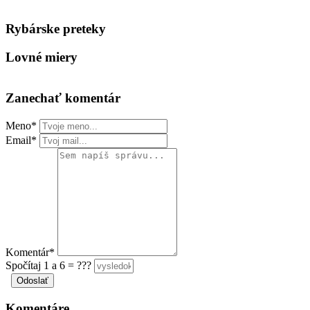
Keyboard shortcuts
Image may be subject to copyright
Terms
Rybárske preteky
Lovné miery
Zanechať komentár
Meno*
Email*
Komentár*
Spočítaj 1 a 6 = ???
Komentáre