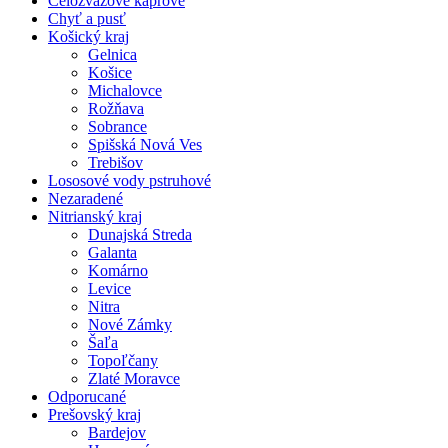
Celozväzové kaprové
Chyť a pusť
Košický kraj
Gelnica
Košice
Michalovce
Rožňava
Sobrance
Spišská Nová Ves
Trebišov
Lososové vody pstruhové
Nezaradené
Nitrianský kraj
Dunajská Streda
Galanta
Komárno
Levice
Nitra
Nové Zámky
Šaľa
Topoľčany
Zlaté Moravce
Odporucané
Prešovský kraj
Bardejov