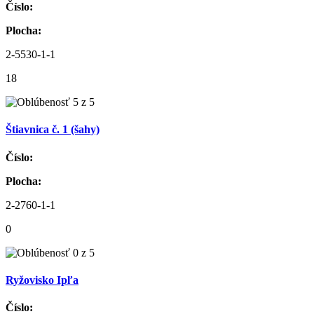
Číslo:
Plocha:
2-5530-1-1
18
Štiavnica č. 1 (šahy)
Číslo:
Plocha:
2-2760-1-1
0
Ryžovisko Ipľa
Číslo: