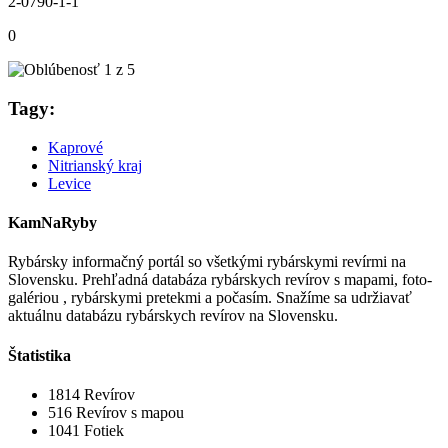
2-0790-1-1
0
Tagy:
Kaprové
Nitrianský kraj
Levice
KamNaRyby
Rybársky informačný portál so všetkými rybárskymi revírmi na
Slovensku. Prehľadná databáza rybárskych revírov s mapami, foto-
galériou , rybárskymi pretekmi a počasím. Snažíme sa udržiavať
aktuálnu databázu rybárskych revírov na Slovensku.
Štatistika
1814
Revírov
516
Revírov s mapou
1041
Fotiek