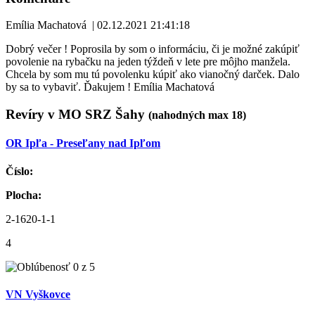
Emília Machatová
|
02.12.2021 21:41:18
Dobrý večer ! Poprosila by som o informáciu, či je možné zakúpiť
povolenie na rybačku na jeden týždeň v lete pre môjho manžela.
Chcela by som mu tú povolenku kúpiť ako vianočný darček. Dalo
by sa to vybaviť. Ďakujem ! Emília Machatová
Revíry v MO SRZ Šahy
(nahodných max 18)
OR Ipľa - Preseľany nad Ipľom
Číslo:
Plocha:
2-1620-1-1
4
VN Vyškovce