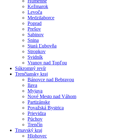
Humenné
Kežmarok
Levoča
Medzilaborce
Poprad
Prešov
Sabinov
Snina
Stará Ľubovňa
Stropkov
Svidník
Vranov nad Topľou
Súkromný revír
Trenčiansky kraj
Bánovce nad Bebravou
Ilava
Myjava
Nové Mesto nad Váhom
Partizánske
Považská Bystrica
Prievidza
Púchov
Trenčín
Trnavský kraj
Hlohovec