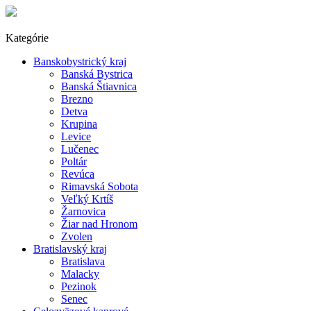
Kategórie
Banskobystrický kraj
Banská Bystrica
Banská Štiavnica
Brezno
Detva
Krupina
Levice
Lučenec
Poltár
Revúca
Rimavská Sobota
Veľký Krtíš
Žarnovica
Žiar nad Hronom
Zvolen
Bratislavský kraj
Bratislava
Malacky
Pezinok
Senec