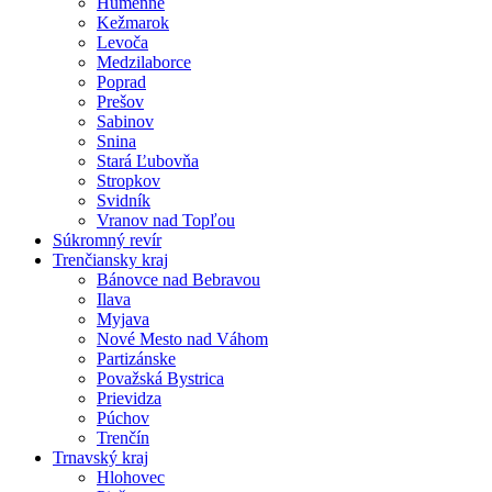
Humenné
Kežmarok
Levoča
Medzilaborce
Poprad
Prešov
Sabinov
Snina
Stará Ľubovňa
Stropkov
Svidník
Vranov nad Topľou
Súkromný revír
Trenčiansky kraj
Bánovce nad Bebravou
Ilava
Myjava
Nové Mesto nad Váhom
Partizánske
Považská Bystrica
Prievidza
Púchov
Trenčín
Trnavský kraj
Hlohovec