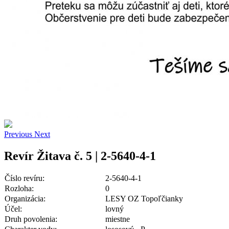
Previous
Next
Revír Žitava č. 5 | 2-5640-4-1
Číslo revíru:
2-5640-4-1
Rozloha:
0
Organizácia:
LESY OZ Topoľčianky
Účel:
lovný
Druh povolenia:
miestne