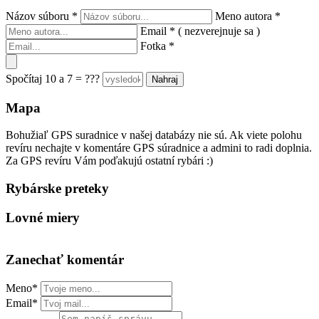
Názov súboru
*
Meno autora
*
Email
*
( nezverejnuje sa )
Fotka
*
Spočítaj 10 a 7 = ???
Mapa
Bohužiaľ GPS suradnice v našej databázy nie sú. Ak viete polohu
revíru nechajte v komentáre GPS súradnice a admini to radi doplnia.
Za GPS revíru Vám poďakujú ostatní rybári :)
Rybárske preteky
Lovné miery
Zanechať komentár
Meno*
Email*