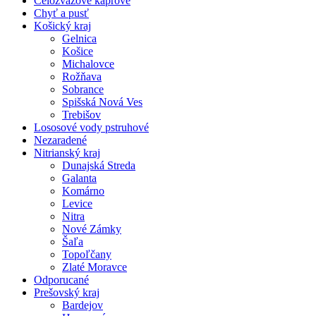
Celozväzové kaprové
Chyť a pusť
Košický kraj
Gelnica
Košice
Michalovce
Rožňava
Sobrance
Spišská Nová Ves
Trebišov
Lososové vody pstruhové
Nezaradené
Nitrianský kraj
Dunajská Streda
Galanta
Komárno
Levice
Nitra
Nové Zámky
Šaľa
Topoľčany
Zlaté Moravce
Odporucané
Prešovský kraj
Bardejov