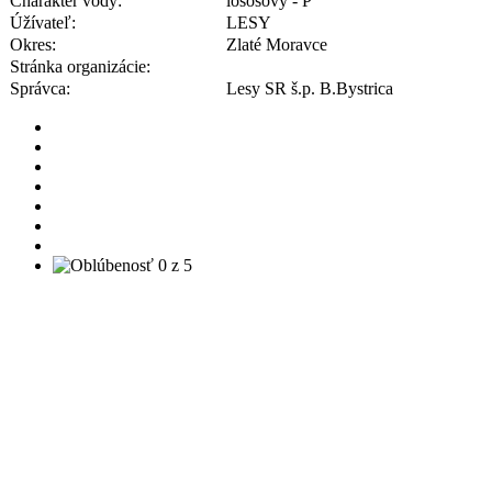
Charakter vody:
lososový - P
Úžívateľ:
LESY
Okres:
Zlaté Moravce
Stránka organizácie:
Správca:
Lesy SR š.p. B.Bystrica