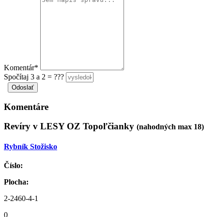
Komentár*
Spočítaj 3 a 2 = ???
Komentáre
Revíry v LESY OZ Topoľčianky
(nahodných max 18)
Rybník Stožisko
Číslo:
Plocha:
2-2460-4-1
0