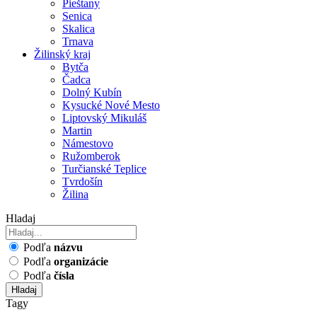
Pieštany
Senica
Skalica
Trnava
Žilinský kraj
Bytča
Čadca
Dolný Kubín
Kysucké Nové Mesto
Liptovský Mikuláš
Martin
Námestovo
Ružomberok
Turčianské Teplice
Tvrdošín
Žilina
Hladaj
Podľa
názvu
Podľa
organizácie
Podľa
čísla
Hladaj
Tagy