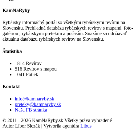
KamNaRyby
Rybársky informačný portál so všetkými rybárskymi revírmi na
Slovensku. Prehľadná databáza rybárskych revírov s mapami, foto-
galériou , rybárskymi pretekmi a počasím. Snažíme sa udržiavať
aktuálnu databázu rybárskych revírov na Slovensku.
Štatistika
1814
Revírov
516
Revírov s mapou
1041
Fotiek
Kontakt
info@kamnaryby.sk
preteky@kamnaryby.sk
Naša FB stránka
© 2011 - 2026 KamNaRyby.sk Všetky práva vyhradené
Autor Libor Slezák | Vytvorila agentúra
Libus