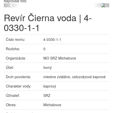
Najnovšie foto
Previous
Next
Revír Čierna voda | 4-
0330-1-1
Číslo revíru:
4-0330-1-1
Rozloha:
0
Organizácia:
MO SRZ Michalovce
Účel:
lovný
Druh povolenia:
miestne zvláštne, celozväzové kaprové
Charakter vody:
kaprový
Úžívateľ:
SRZ
Okres:
Michalovce