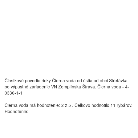
Čiastkové povodie rieky Čierna voda od ústia pri obci Stretávka
po výpustné zariadenie VN Zemplínska Šírava.
Čierna voda - 4-
0330-1-1
Čierna voda
má hodnotenie:
2
z
5
.
Celkovo hodnotilo
11
rybárov.
Hodnotenie: