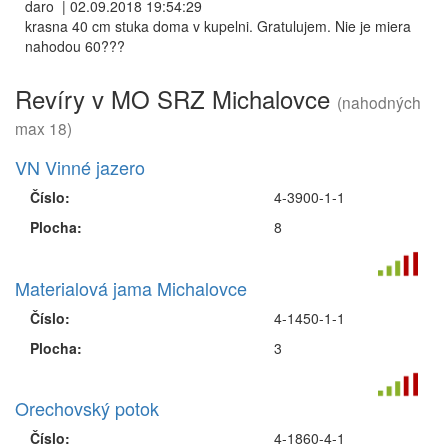
daro
|
02.09.2018 19:54:29
krasna 40 cm stuka doma v kupelni. Gratulujem. Nie je miera
nahodou 60???
Revíry v MO SRZ Michalovce
(nahodných
max 18)
VN Vinné jazero
Číslo:
4-3900-1-1
Plocha:
8
Materialová jama Michalovce
Číslo:
4-1450-1-1
Plocha:
3
Orechovský potok
Číslo:
4-1860-4-1