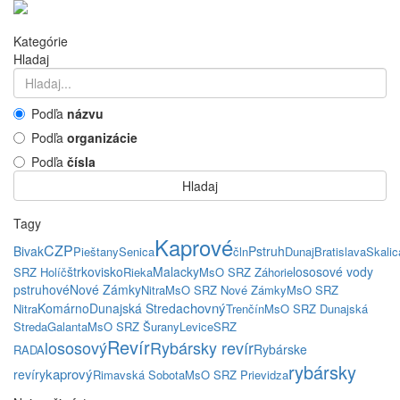
Kategórie
Hladaj
Podľa
názvu
Podľa
organizácie
Podľa
čísla
Hladaj
Tagy
Kaprové
CZP
Bivak
Pstruh
Pieštany
Senica
čln
Dunaj
Bratislava
Skalic
štrkovisko
Malacky
lososové vody
SRZ Holíč
Rieka
MsO SRZ Záhorie
pstruhové
Nové Zámky
Nitra
MsO SRZ Nové Zámky
MsO SRZ
chovný
Komárno
Dunajská Streda
Nitra
Trenčín
MsO SRZ Dunajská
Streda
Galanta
MsO SRZ Šurany
Levice
SRZ
Revír
lososový
Rybársky revír
Rybárske
RADA
rybársky
kaprový
revíry
Rimavská Sobota
MsO SRZ Prievidza