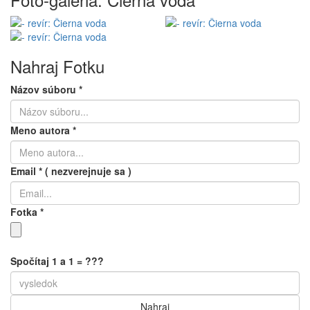
Nahraj Fotku
Názov súboru
*
Meno autora
*
Email
*
( nezverejnuje sa )
Fotka
*
Spočítaj 1 a 1 = ???