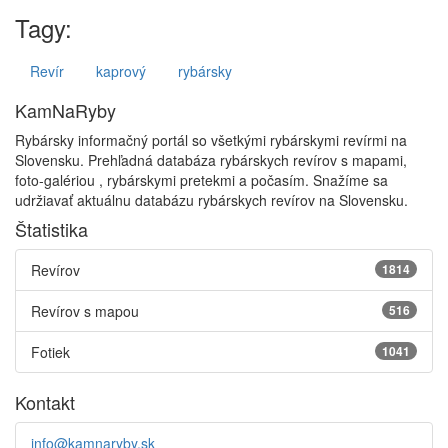
Tagy:
Revír
kaprový
rybársky
KamNaRyby
Rybársky informačný portál so všetkými rybárskymi revírmi na
Slovensku. Prehľadná databáza rybárskych revírov s mapami,
foto-galériou , rybárskymi pretekmi a počasím. Snažíme sa
udržiavať aktuálnu databázu rybárskych revírov na Slovensku.
Štatistika
Revírov
1814
Revírov s mapou
516
Fotiek
1041
Kontakt
info@kamnaryby.sk