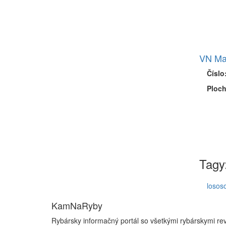
VN Ma
Číslo
Ploch
Tagy
losos
KamNaRyby
Rybársky informačný portál so všetkými rybárskymi re