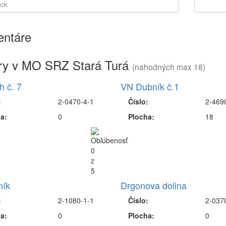
ntáre
ry v MO SRZ Stará Turá
(nahodných max 18)
 č. 7
VN Dubník č.1
:
2-0470-4-1
Číslo:
2-469
a:
0
Plocha:
18
ník
Drgonova dolina
:
2-1080-1-1
Číslo:
2-037
a:
0
Plocha:
0