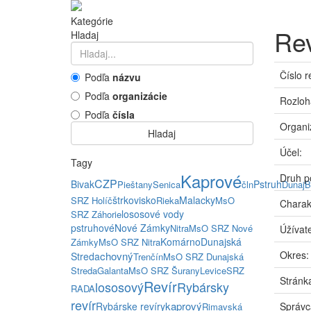
Kategórie
Rev
Hladaj
Číslo r
Podľa
názvu
Podľa
organizácie
Rozloh
Podľa
čísla
Organi
Hladaj
Účel:
Tagy
Kaprové
Druh p
CZP
Bivak
Pstruh
Pieštany
Senica
čln
Dunaj
B
štrkovisko
Malacky
SRZ Holíč
Rieka
MsO
Charak
lososové vody
SRZ Záhorie
pstruhové
Nové Zámky
Nitra
MsO SRZ Nové
Úžívate
Komárno
Dunajská
Zámky
MsO SRZ Nitra
Okres:
chovný
Streda
Trenčín
MsO SRZ Dunajská
Streda
Galanta
MsO SRZ Šurany
Levice
SRZ
Stránka
Revír
lososový
Rybársky
RADA
revír
kaprový
Rybárske revíry
Správc
Rimavská