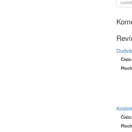
Kome
Reví
Dudváh
Číslo
Ploch
Kostol
Číslo
Ploch