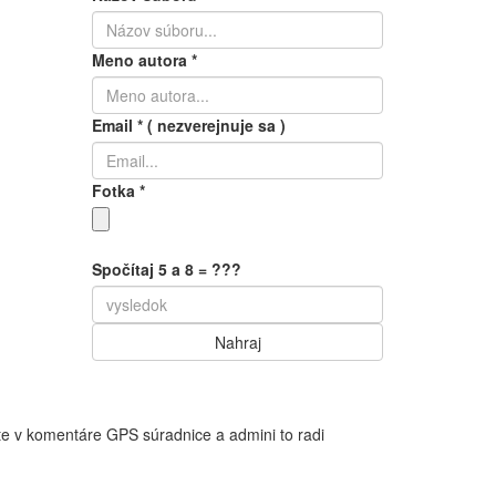
Meno autora
*
Email
*
( nezverejnuje sa )
Fotka
*
Spočítaj 5 a 8 = ???
te v komentáre GPS súradnice a admini to radi