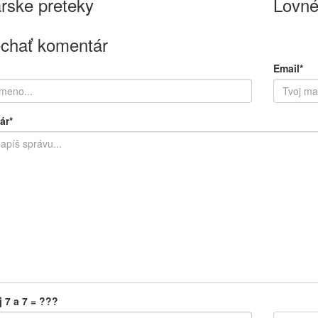
rske preteky
Lovné
chať komentár
Email*
ár*
j 7 a 7 = ???