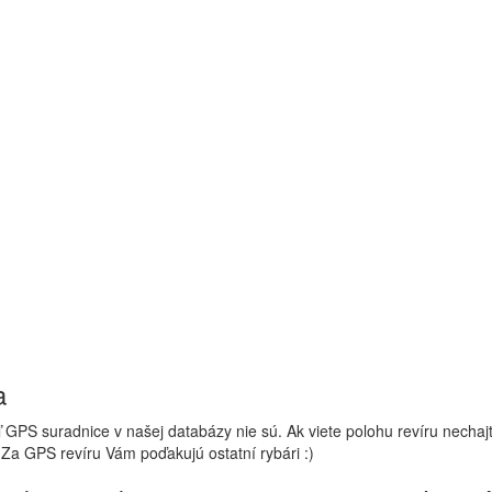
a
 GPS suradnice v našej databázy nie sú. Ak viete polohu revíru nechaj
 Za GPS revíru Vám poďakujú ostatní rybári :)