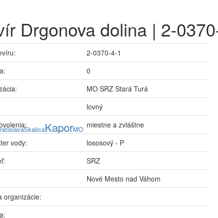
ír Drgonova dolina | 2-0370
evíru:
2-0370-4-1
a:
0
zácia:
MO SRZ Stará Turá
lovný
ovolenia:
Kapor
miestne a zvláštne
ratislava
Skalica
MO
ter vody:
lososový - P
ľ:
SRZ
Nové Mesto nad Váhom
 organizácie:
a: