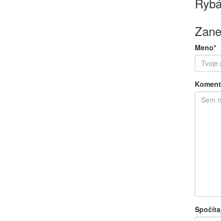
Rybá
Zane
Meno*
Koment
Spočíta