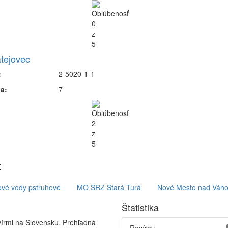
tejovec
:
2-5020-1-1
a:
7
:
ové vody pstruhové
MO SRZ Stará Turá
Nové Mesto nad Váh
Štatistika
vírmi na Slovensku. Prehľadná