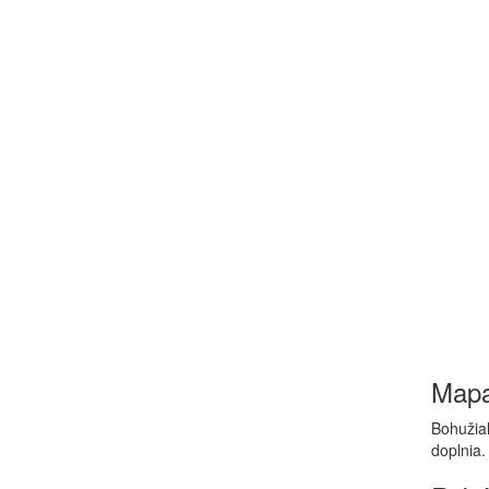
Map
Bohužiaľ
doplnia.