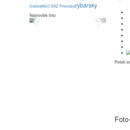
rybársky
Sobota
MsO SRZ Prievidza
Najnovšie foto
Previous
Next
Potok od
Foto