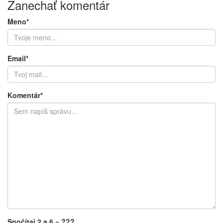
Zanechať komentár
Meno*
Email*
Komentár*
Spočítaj 2 a 6 = ???