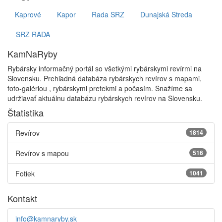
Kaprové
Kapor
Rada SRZ
Dunajská Streda
SRZ RADA
KamNaRyby
Rybársky informačný portál so všetkými rybárskymi revírmi na
Slovensku. Prehľadná databáza rybárskych revírov s mapami,
foto-galériou , rybárskymi pretekmi a počasím. Snažíme sa
udržiavať aktuálnu databázu rybárskych revírov na Slovensku.
Štatistika
Revírov
1814
Revírov s mapou
516
Fotiek
1041
Kontakt
info@kamnaryby.sk