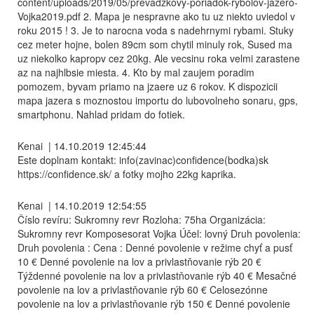
content/uploads/2019/05/prevadzkovy-poriadok-rybolov-jazero-
Vojka2019.pdf 2. Mapa je nespravne ako tu uz niekto uviedol v
roku 2015 ! 3. Je to narocna voda s nadehrnymi rybami. Stuky
cez meter hojne, bolen 89cm som chytil minuly rok, Sused ma
uz niekolko kapropv cez 20kg. Ale vecsinu roka velmi zarastene
az na najhlbsie miesta. 4. Kto by mal zaujem poradim
pomozem, byvam priamo na jzaere uz 6 rokov. K dispozicii
mapa jazera s moznostou importu do lubovolneho sonaru, gps,
smartphonu. Nahlad pridam do fotiek.
Kenai
|
14.10.2019 12:45:44
Este doplnam kontakt: info(zavinac)confidence(bodka)sk
https://confidence.sk/ a fotky mojho 22kg kaprika.
Kenai
|
14.10.2019 12:54:55
Číslo revíru: Sukromny revr Rozloha: 75ha Organizácia:
Sukromny revr Komposesorat Vojka Účel: lovný Druh povolenia:
Druh povolenia : Cena : Denné povolenie v režime chyť a pusť
10 € Denné povolenie na lov a privlastňovanie rýb 20 €
Týždenné povolenie na lov a privlastňovanie rýb 40 € Mesačné
povolenie na lov a privlastňovanie rýb 60 € Celosezónne
povolenie na lov a privlastňovanie rýb 150 € Denné povolenie