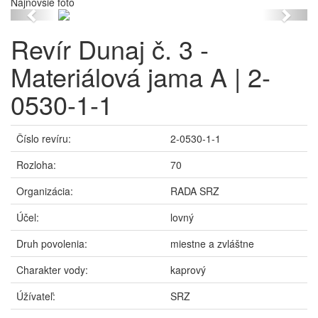
Najnovšie foto
Previous
Next
Revír Dunaj č. 3 -
Materiálová jama A | 2-
0530-1-1
Číslo revíru:
2-0530-1-1
Rozloha:
70
Organizácia:
RADA SRZ
Účel:
lovný
Druh povolenia:
miestne a zvláštne
Charakter vody:
kaprový
Úžívateľ:
SRZ