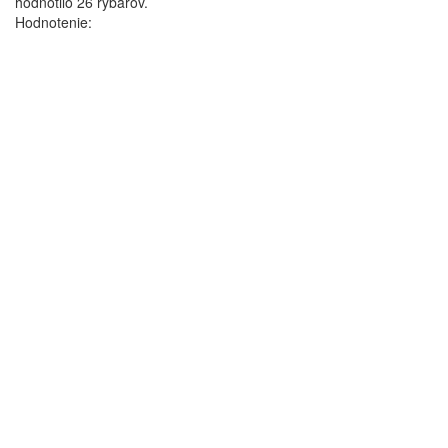
hodnotilo
26
rybárov.
Hodnotenie: