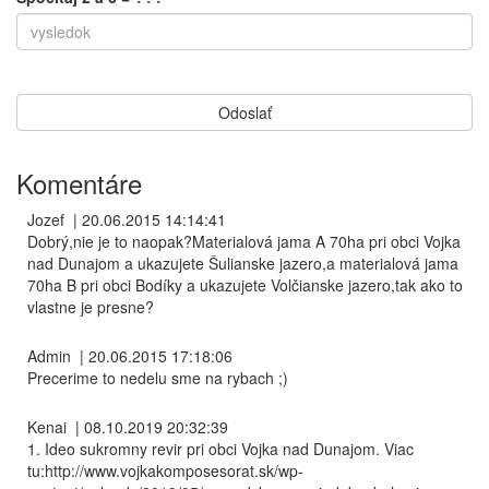
Komentáre
Jozef
|
20.06.2015 14:14:41
Dobrý,nie je to naopak?Materialová jama A 70ha pri obci Vojka
nad Dunajom a ukazujete Šulianske jazero,a materialová jama
70ha B pri obci Bodíky a ukazujete Volčianske jazero,tak ako to
vlastne je presne?
Admin
|
20.06.2015 17:18:06
Precerime to nedelu sme na rybach ;)
Kenai
|
08.10.2019 20:32:39
1. Ideo sukromny revir pri obci Vojka nad Dunajom. Viac
tu:http://www.vojkakomposesorat.sk/wp-