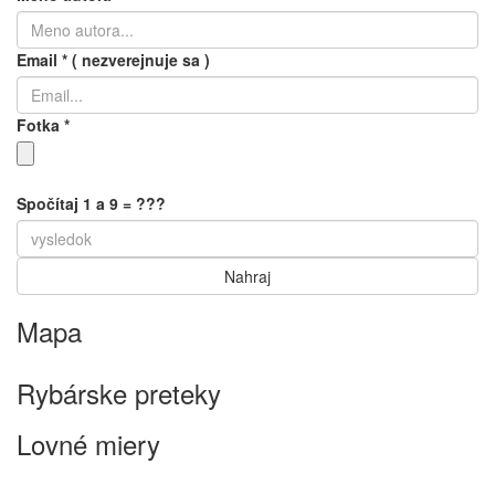
Email
*
( nezverejnuje sa )
Fotka
*
Spočítaj 1 a 9 = ???
Mapa
Keyboard shortcuts
Image may be subject to copyright
Terms
Rybárske preteky
Lovné miery