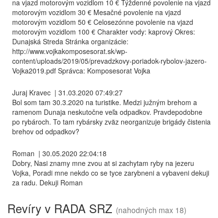
na vjazd motorovým vozidlom 10 € Týždenné povolenie na vjazd
motorovým vozidlom 30 € Mesačné povolenie na vjazd
motorovým vozidlom 50 € Celosezónne povolenie na vjazd
motorovým vozidlom 100 € Charakter vody: kaprový Okres:
Dunajská Streda Stránka organizácie:
http://www.vojkakomposesorat.sk/wp-
content/uploads/2019/05/prevadzkovy-poriadok-rybolov-jazero-
Vojka2019.pdf Správca: Komposesorat Vojka
Juraj Kravec
|
31.03.2020 07:49:27
Bol som tam 30.3.2020 na turistike. Medzi južným brehom a
ramenom Dunaja neskutočne veľa odpadkov. Pravdepodobne
po rybároch. To tam rybársky zväz neorganizuje brigády čistenia
brehov od odpadkov?
Roman
|
30.05.2020 22:04:18
Dobry, Nasi znamy mne zvou at si zachytam ryby na jezeru
Vojka, Poradi mne nekdo co se tyce zarybneni a vybaveni dekuji
za radu. Dekuji Roman
Revíry v RADA SRZ
(nahodných max 18)