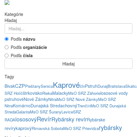
Kategórie
Hladaj
Podľa
názvu
Podľa
organizácie
Podľa
čísla
Hladaj
Tagy
Kaprové
CZP
Bivak
Pstruh
Pieštany
Senica
čln
Dunaj
Bratislava
Skalic
štrkovisko
Malacky
lososové vody
SRZ Holíč
Rieka
MsO SRZ Záhorie
pstruhové
Nové Zámky
Nitra
MsO SRZ Nové Zámky
MsO SRZ
chovný
Komárno
Dunajská Streda
Nitra
Trenčín
MsO SRZ Dunajská
Streda
Galanta
MsO SRZ Šurany
Levice
SRZ
Revír
lososový
Rybársky revír
Rybárske
RADA
rybársky
kaprový
revíry
Rimavská Sobota
MsO SRZ Prievidza