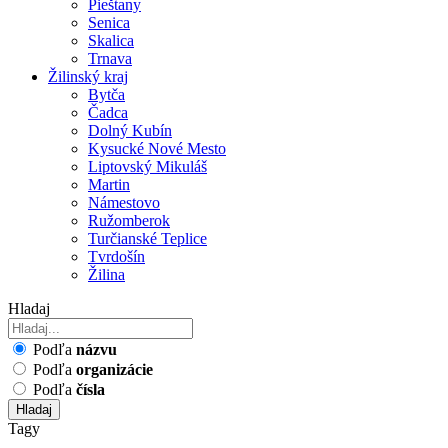
Pieštany
Senica
Skalica
Trnava
Žilinský kraj
Bytča
Čadca
Dolný Kubín
Kysucké Nové Mesto
Liptovský Mikuláš
Martin
Námestovo
Ružomberok
Turčianské Teplice
Tvrdošín
Žilina
Hladaj
Podľa
názvu
Podľa
organizácie
Podľa
čísla
Hladaj
Tagy