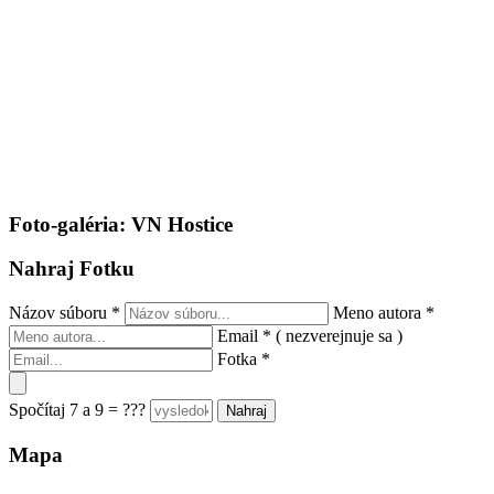
Foto-galéria: VN Hostice
Nahraj Fotku
Názov súboru
*
Meno autora
*
Email
*
( nezverejnuje sa )
Fotka
*
Spočítaj 7 a 9 = ???
Mapa
Keyboard shortcuts
Image may be subject to copyright
Terms