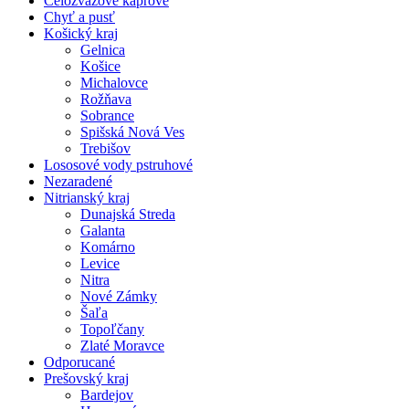
Celozväzové kaprové
Chyť a pusť
Košický kraj
Gelnica
Košice
Michalovce
Rožňava
Sobrance
Spišská Nová Ves
Trebišov
Lososové vody pstruhové
Nezaradené
Nitrianský kraj
Dunajská Streda
Galanta
Komárno
Levice
Nitra
Nové Zámky
Šaľa
Topoľčany
Zlaté Moravce
Odporucané
Prešovský kraj
Bardejov