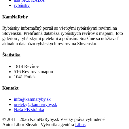
ada SRZ RADA
rybársky
KamNaRyby
Rybársky informačný portál so všetkými rybárskymi revírmi na
Slovensku. Prehľadná databáza rybárskych revírov s mapami, foto-
galériou , rybárskymi pretekmi a počasím. Snažíme sa udržiavať
aktuálnu databázu rybárskych revírov na Slovensku.
Štatistika
1814
Revírov
516
Revírov s mapou
1041
Fotiek
Kontakt
info@kamnaryby.sk
preteky@kamnaryby.sk
Naša FB stránka
© 2011 - 2026 KamNaRyby.sk Všetky práva vyhradené
Autor Libor Slezák | Vytvorila agentúra
Libus