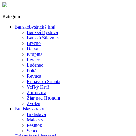
Kategórie
Banskobystrický kraj
Banská Bystrica
Banská Štiavnica
Brezno
Detva
Krupina
Levice
Lučenec
Poltár
Revúca
Rimavská Sobota
Veľký Krtíš
Žarnovica
Žiar nad Hronom
Zvolen
Bratislavský kraj
Bratislava
Malacky
Pezinok
Senec