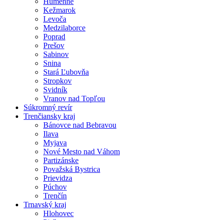
Humenné
Kežmarok
Levoča
Medzilaborce
Poprad
Prešov
Sabinov
Snina
Stará Ľubovňa
Stropkov
Svidník
Vranov nad Topľou
Súkromný revír
Trenčiansky kraj
Bánovce nad Bebravou
Ilava
Myjava
Nové Mesto nad Váhom
Partizánske
Považská Bystrica
Prievidza
Púchov
Trenčín
Trnavský kraj
Hlohovec