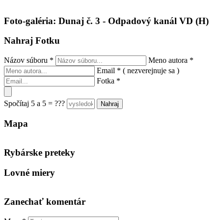
Foto-galéria: Dunaj č. 3 - Odpadový kanál VD (H)
Nahraj Fotku
Názov súboru
*
Meno autora
*
Email
*
( nezverejnuje sa )
Fotka
*
Spočítaj 5 a 5 = ???
Mapa
Keyboard shortcuts
Image may be subject to copyright
Terms
Rybárske preteky
Lovné miery
Zanechať komentár