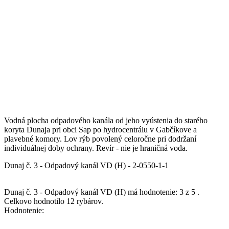
Vodná plocha odpadového kanála od jeho vyústenia do starého
koryta Dunaja pri obci Sap po hydrocentrálu v Gabčíkove a
plavebné komory. Lov rýb povolený celoročne pri dodržaní
individuálnej doby ochrany. Revír - nie je hraničná voda.
Dunaj č. 3 - Odpadový kanál VD (H) - 2-0550-1-1
Dunaj č. 3 - Odpadový kanál VD (H)
má hodnotenie:
3
z
5
.
Celkovo hodnotilo
12
rybárov.
Hodnotenie: