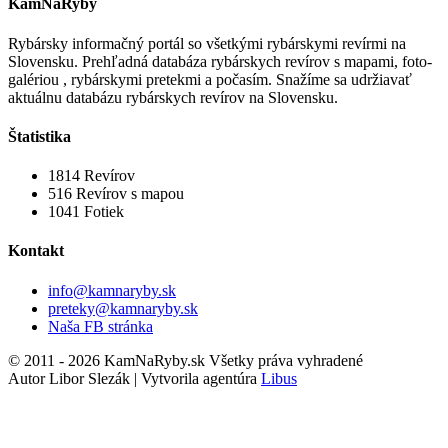
KamNaRyby
Rybársky informačný portál so všetkými rybárskymi revírmi na
Slovensku. Prehľadná databáza rybárskych revírov s mapami, foto-
galériou , rybárskymi pretekmi a počasím. Snažíme sa udržiavať
aktuálnu databázu rybárskych revírov na Slovensku.
Štatistika
1814
Revírov
516
Revírov s mapou
1041
Fotiek
Kontakt
info@kamnaryby.sk
preteky@kamnaryby.sk
Naša FB stránka
© 2011 - 2026 KamNaRyby.sk Všetky práva vyhradené
Autor Libor Slezák | Vytvorila agentúra
Libus