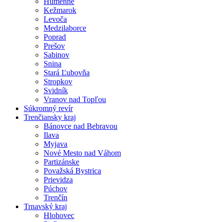
Humenné
Kežmarok
Levoča
Medzilaborce
Poprad
Prešov
Sabinov
Snina
Stará Ľubovňa
Stropkov
Svidník
Vranov nad Topľou
Súkromný revír
Trenčiansky kraj
Bánovce nad Bebravou
Ilava
Myjava
Nové Mesto nad Váhom
Partizánske
Považská Bystrica
Prievidza
Púchov
Trenčín
Trnavský kraj
Hlohovec