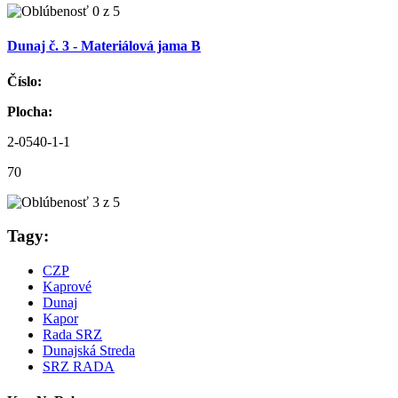
Dunaj č. 3 - Materiálová jama B
Číslo:
Plocha:
2-0540-1-1
70
Tagy:
CZP
Kaprové
Dunaj
Kapor
Rada SRZ
Dunajská Streda
SRZ RADA