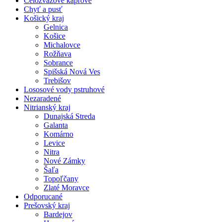
Celozväzové kaprové
Chyť a pusť
Košický kraj
Gelnica
Košice
Michalovce
Rožňava
Sobrance
Spišská Nová Ves
Trebišov
Lososové vody pstruhové
Nezaradené
Nitrianský kraj
Dunajská Streda
Galanta
Komárno
Levice
Nitra
Nové Zámky
Šaľa
Topoľčany
Zlaté Moravce
Odporucané
Prešovský kraj
Bardejov