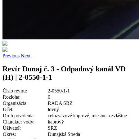
Previous
Next
Revír Dunaj č. 3 - Odpadový kanál VD
(H) | 2-0550-1-1
Číslo revíru:
2-0550-1-1
Rozloha:
0
Organizácia:
RADA SRZ
Účel:
lovný
Druh povolenia:
celozväzové kaprové, miestne a zvláštne
Charakter vody:
kaprový
Úžívateľ:
SRZ
Okres:
Dunajská Streda