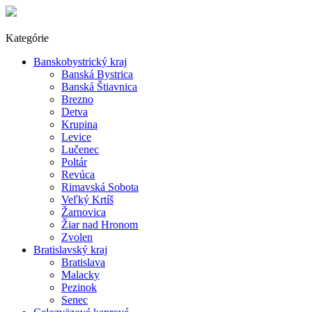
Kategórie
Banskobystrický kraj
Banská Bystrica
Banská Štiavnica
Brezno
Detva
Krupina
Levice
Lučenec
Poltár
Revúca
Rimavská Sobota
Veľký Krtíš
Žarnovica
Žiar nad Hronom
Zvolen
Bratislavský kraj
Bratislava
Malacky
Pezinok
Senec