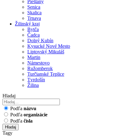
Pieštany
Senica
Skalica
Trnava
Žilinský kraj
Bytča
Čadca
Dolný Kubín
Kysucké Nové Mesto
Liptovský Mikuláš
Martin
Námestovo
Ružomberok
Turčianské Teplice
Tvrdošín
Žilina
Hladaj
Podľa
názvu
Podľa
organizácie
Podľa
čísla
Hladaj
Tagy