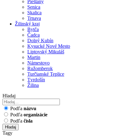
Pieštany
Senica
Skalica
Trnava
Žilinský kraj
Bytča
Čadca
Dolný Kubín
Kysucké Nové Mesto
Liptovský Mikuláš
Martin
Námestovo
Ružomberok
Turčianské Teplice
Tvrdošín
Žilina
Hladaj
Podľa
názvu
Podľa
organizácie
Podľa
čísla
Hladaj
Tagy