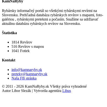
KamNaRyby
Rybársky informačný portál so všetkými rybárskymi revírmi na
Slovensku. Prehľadná databáza rybárskych revírov s mapami, foto-
galériou , rybárskymi pretekmi a počasím. Snažíme sa udržiavať
aktuálnu databázu rybárskych revírov na Slovensku.
Štatistika
1814
Revírov
516
Revírov s mapou
1041
Fotiek
Kontakt
info@kamnaryby.sk
preteky@kamnaryby.sk
Naša FB stránka
© 2011 - 2026 KamNaRyby.sk Všetky práva vyhradené
Autor Libor Slezák | Vytvorila agentúra
Libus