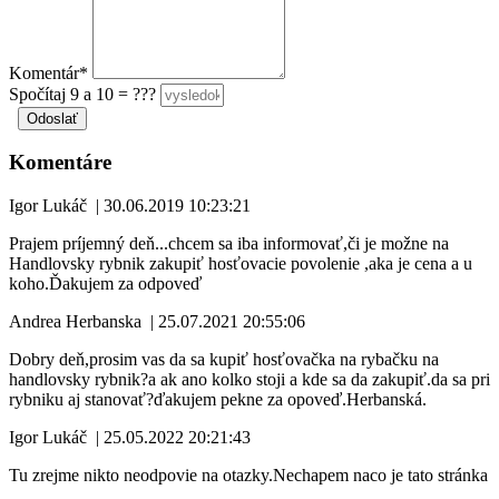
Komentár*
Spočítaj 9 a 10 = ???
Komentáre
Igor Lukáč
|
30.06.2019 10:23:21
Prajem príjemný deň...chcem sa iba informovať,či je možne na
Handlovsky rybnik zakupiť hosťovacie povolenie ,aka je cena a u
koho.Ďakujem za odpoveď
Andrea Herbanska
|
25.07.2021 20:55:06
Dobry deň,prosim vas da sa kupiť hosťovačka na rybačku na
handlovsky rybnik?a ak ano kolko stoji a kde sa da zakupiť.da sa pri
rybniku aj stanovať?ďakujem pekne za opoveď.Herbanská.
Igor Lukáč
|
25.05.2022 20:21:43
Tu zrejme nikto neodpovie na otazky.Nechapem naco je tato stránka