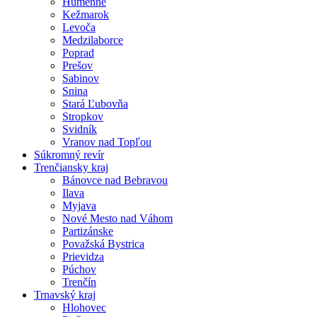
Humenné
Kežmarok
Levoča
Medzilaborce
Poprad
Prešov
Sabinov
Snina
Stará Ľubovňa
Stropkov
Svidník
Vranov nad Topľou
Súkromný revír
Trenčiansky kraj
Bánovce nad Bebravou
Ilava
Myjava
Nové Mesto nad Váhom
Partizánske
Považská Bystrica
Prievidza
Púchov
Trenčín
Trnavský kraj
Hlohovec