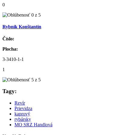
0
Rybník Konštantín
Číslo:
Plocha:
3-3410-1-1
1
Tagy:
Revír
Prievidza
kaprový
rybársky
MO SRZ Handlová