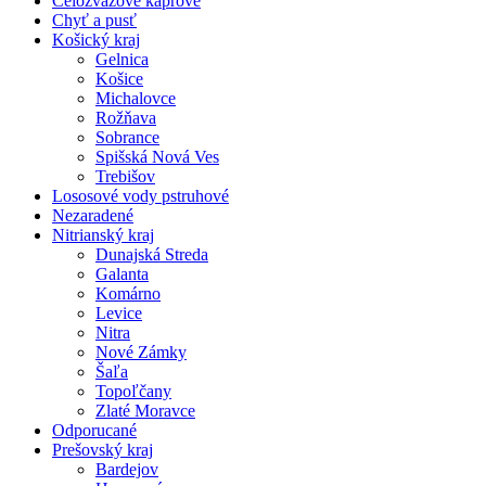
Celozväzové kaprové
Chyť a pusť
Košický kraj
Gelnica
Košice
Michalovce
Rožňava
Sobrance
Spišská Nová Ves
Trebišov
Lososové vody pstruhové
Nezaradené
Nitrianský kraj
Dunajská Streda
Galanta
Komárno
Levice
Nitra
Nové Zámky
Šaľa
Topoľčany
Zlaté Moravce
Odporucané
Prešovský kraj
Bardejov