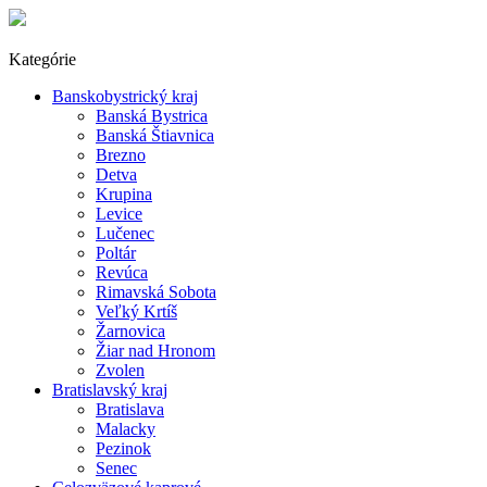
Kategórie
Banskobystrický kraj
Banská Bystrica
Banská Štiavnica
Brezno
Detva
Krupina
Levice
Lučenec
Poltár
Revúca
Rimavská Sobota
Veľký Krtíš
Žarnovica
Žiar nad Hronom
Zvolen
Bratislavský kraj
Bratislava
Malacky
Pezinok
Senec