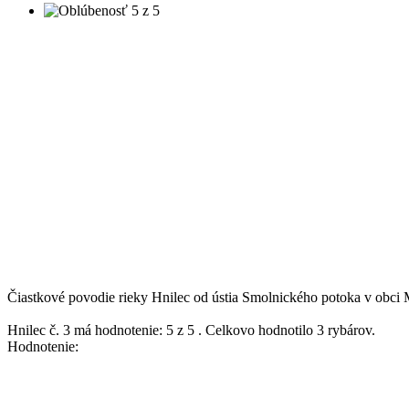
Čiastkové povodie rieky Hnilec od ústia Smolnického potoka v obci 
Hnilec č. 3
má hodnotenie:
5
z
5
.
Celkovo hodnotilo
3
rybárov.
Hodnotenie: