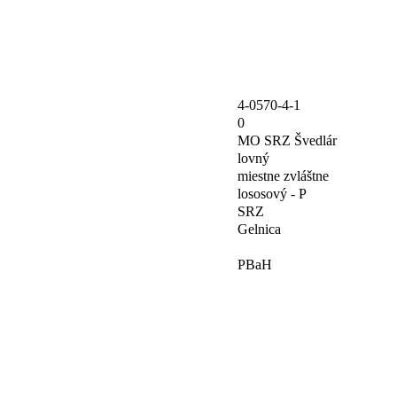
4-0570-4-1
0
MO SRZ Švedlár
lovný
miestne zvláštne
lososový - P
SRZ
Gelnica
PBaH