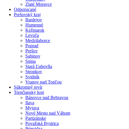
Zlaté Moravce
Odporucané
Prešovský kraj
Bardejov
Humenné
Kežmarok
Levoča
Medzilaborce
Poprad
Prešov
Sabinov
Snina
Stará Ľubovňa
Stropkov
Svidník
Vranov nad Topľou
Súkromný revír
Trenčiansky kraj
Bánovce nad Bebravou
Ilava
Myjava
Nové Mesto nad Váhom
Partizánske
Považská Bystrica
Prievidza