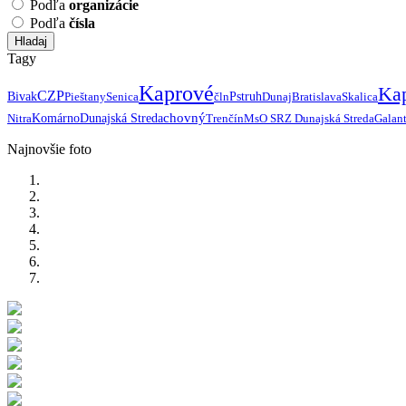
Podľa
organizácie
Podľa
čísla
Hladaj
Tagy
Kaprové
Ka
CZP
Bivak
Pieštany
Senica
čln
Pstruh
Dunaj
Bratislava
Skalica
chovný
Nitra
Komárno
Dunajská Streda
Trenčín
MsO SRZ Dunajská Streda
Galan
Najnovšie foto