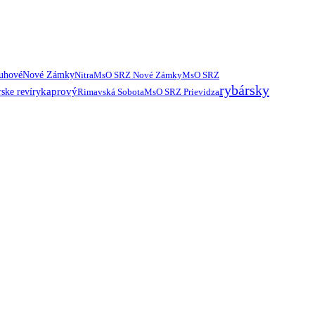
ruhové
Nové Zámky
Nitra
MsO SRZ Nové Zámky
MsO SRZ
rybársky
kaprový
ske revíry
Rimavská Sobota
MsO SRZ Prievidza