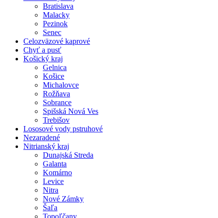
Bratislava
Malacky
Pezinok
Senec
Celozväzové kaprové
Chyť a pusť
Košický kraj
Gelnica
Košice
Michalovce
Rožňava
Sobrance
Spišská Nová Ves
Trebišov
Lososové vody pstruhové
Nezaradené
Nitrianský kraj
Dunajská Streda
Galanta
Komárno
Levice
Nitra
Nové Zámky
Šaľa
Topoľčany