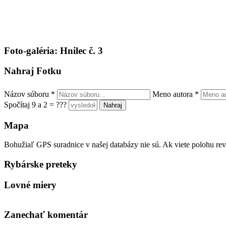
Foto-galéria: Hnilec č. 3
Nahraj Fotku
Názov súboru
*
Meno autora
*
Spočítaj 9 a 2 = ???
Mapa
Bohužiaľ GPS suradnice v našej databázy nie sú. Ak viete polohu rev
Rybárske preteky
Lovné miery
Zanechať komentár