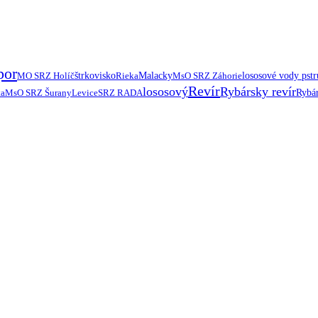
por
MO SRZ Holíč
štrkovisko
Rieka
Malacky
MsO SRZ Záhorie
lososové vody pst
Revír
lososový
Rybársky revír
ta
MsO SRZ Šurany
Levice
SRZ RADA
Rybár