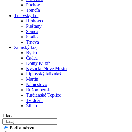
Púchov
Trenčín
Trnavský kraj
Hlohovec
Pieštany
Senica
Skalica
Trnava
Žilinský kraj
Bytča
Čadca
Dolný Kubín
Kysucké Nové Mesto
Liptovský Mikuláš
Martin
Námestovo
Ružomberok
Turčianské Teplice
Tvrdošín
Žilina
Hladaj
Podľa
názvu