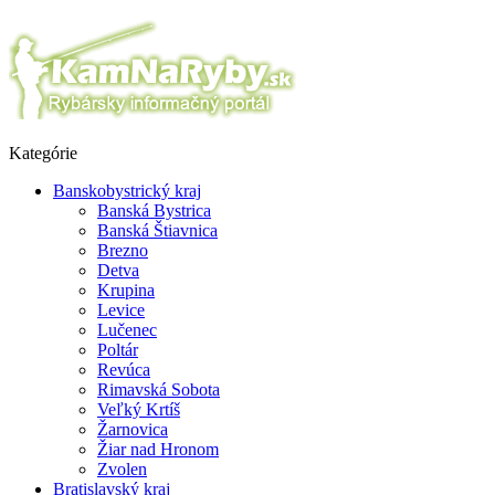
Kategórie
Banskobystrický kraj
Banská Bystrica
Banská Štiavnica
Brezno
Detva
Krupina
Levice
Lučenec
Poltár
Revúca
Rimavská Sobota
Veľký Krtíš
Žarnovica
Žiar nad Hronom
Zvolen
Bratislavský kraj