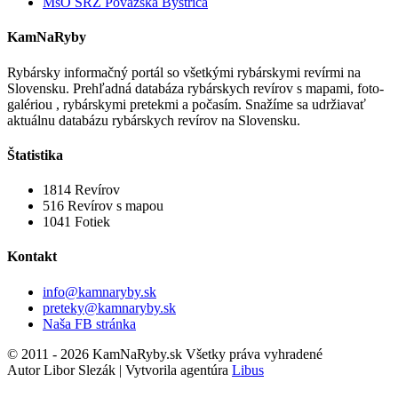
MsO SRZ Považská Bystrica
KamNaRyby
Rybársky informačný portál so všetkými rybárskymi revírmi na
Slovensku. Prehľadná databáza rybárskych revírov s mapami, foto-
galériou , rybárskymi pretekmi a počasím. Snažíme sa udržiavať
aktuálnu databázu rybárskych revírov na Slovensku.
Štatistika
1814
Revírov
516
Revírov s mapou
1041
Fotiek
Kontakt
info@kamnaryby.sk
preteky@kamnaryby.sk
Naša FB stránka
© 2011 - 2026 KamNaRyby.sk Všetky práva vyhradené
Autor Libor Slezák | Vytvorila agentúra
Libus