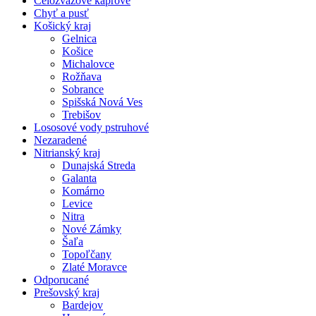
Celozväzové kaprové
Chyť a pusť
Košický kraj
Gelnica
Košice
Michalovce
Rožňava
Sobrance
Spišská Nová Ves
Trebišov
Lososové vody pstruhové
Nezaradené
Nitrianský kraj
Dunajská Streda
Galanta
Komárno
Levice
Nitra
Nové Zámky
Šaľa
Topoľčany
Zlaté Moravce
Odporucané
Prešovský kraj
Bardejov