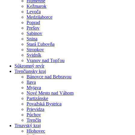
Humenné
Kežmarok
Levoča
Medzilaborce
Poprad
Prešov
Sabinov
Snina
Stará Ľubovňa
Stropkov
Svidník
Vranov nad Topľou
Súkromný revír
Trenčiansky kraj
Bánovce nad Bebravou
Ilava
Myjava
Nové Mesto nad Váhom
Partizánske
Považská Bystrica
Prievidza
Púchov
Trenčín
Trnavský kraj
Hlohovec