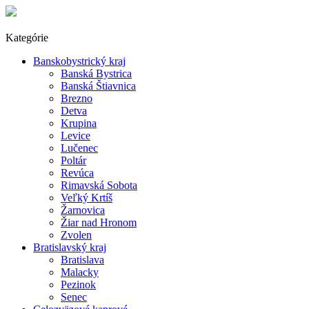
Kategórie
Banskobystrický kraj
Banská Bystrica
Banská Štiavnica
Brezno
Detva
Krupina
Levice
Lučenec
Poltár
Revúca
Rimavská Sobota
Veľký Krtíš
Žarnovica
Žiar nad Hronom
Zvolen
Bratislavský kraj
Bratislava
Malacky
Pezinok
Senec