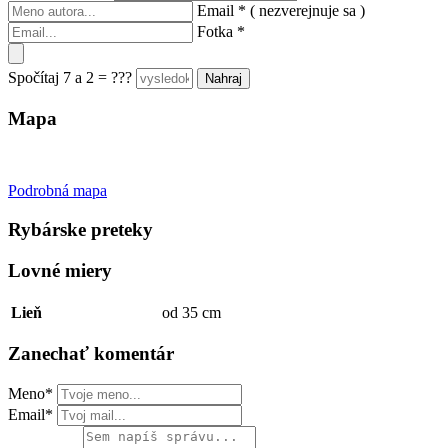
Email
*
( nezverejnuje sa )
Fotka
*
Spočítaj 7 a 2 = ???
Mapa
Keyboard shortcuts
Image may be subject to copyright
Terms
Podrobná mapa
Rybárske preteky
Lovné miery
Lieň
od 35 cm
Zanechať komentár
Meno*
Email*