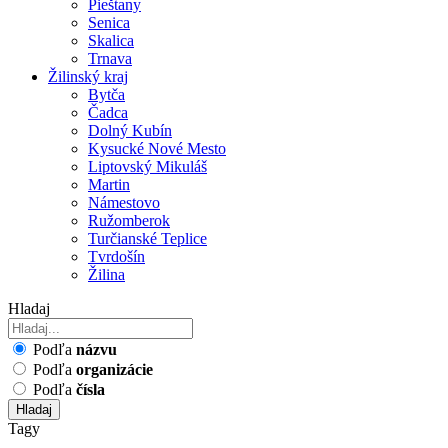
Pieštany
Senica
Skalica
Trnava
Žilinský kraj
Bytča
Čadca
Dolný Kubín
Kysucké Nové Mesto
Liptovský Mikuláš
Martin
Námestovo
Ružomberok
Turčianské Teplice
Tvrdošín
Žilina
Hladaj
Podľa
názvu
Podľa
organizácie
Podľa
čísla
Hladaj
Tagy