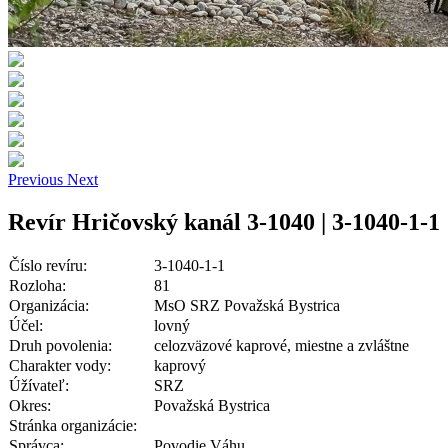
Previous
Next
Revír Hričovský kanál 3-1040 | 3-1040-1-1
Číslo revíru:
3-1040-1-1
Rozloha:
81
Organizácia:
MsO SRZ Považská Bystrica
Účel:
lovný
Druh povolenia:
celozväzové kaprové, miestne a zvláštne
Charakter vody:
kaprový
Úžívateľ:
SRZ
Okres:
Považská Bystrica
Stránka organizácie:
Správca:
Povodie Váhu