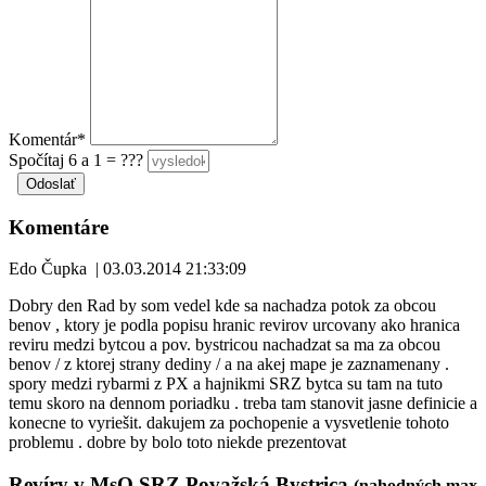
Komentár*
Spočítaj 6 a 1 = ???
Komentáre
Edo Čupka
|
03.03.2014 21:33:09
Dobry den Rad by som vedel kde sa nachadza potok za obcou
benov , ktory je podla popisu hranic revirov urcovany ako hranica
reviru medzi bytcou a pov. bystricou nachadzat sa ma za obcou
benov / z ktorej strany dediny / a na akej mape je zaznamenany .
spory medzi rybarmi z PX a hajnikmi SRZ bytca su tam na tuto
temu skoro na dennom poriadku . treba tam stanovit jasne definicie a
konecne to vyriešit. dakujem za pochopenie a vysvetlenie tohoto
problemu . dobre by bolo toto niekde prezentovat
Revíry v MsO SRZ Považská Bystrica
(nahodných max