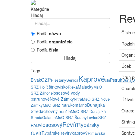
Kategórie
Rev
Hladaj
Číslo r
Podľa
názvu
Podľa
organizácie
Rozloh
Podľa
čísla
Organi
Hladaj
Účel:
Tagy
Kaprové
Druh p
CZP
Bivak
Pstruh
Pieštany
Senica
čln
Dunaj
B
štrkovisko
Malacky
SRZ Holíč
Rieka
MsO
Charak
lososové vody
SRZ Záhorie
pstruhové
Nové Zámky
Nitra
MsO SRZ Nové
Úžívate
Komárno
Dunajská
Zámky
MsO SRZ Nitra
Okres:
chovný
Streda
Trenčín
MsO SRZ Dunajská
Streda
Galanta
MsO SRZ Šurany
Levice
SRZ
Stránka
Revír
lososový
Rybársky
RADA
revír
kaprový
Rybárske revíry
Správc
Rimavská