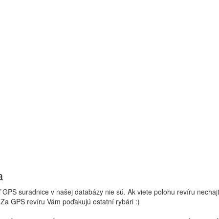
a
 GPS suradnice v našej databázy nie sú. Ak viete polohu revíru nechaj
 Za GPS revíru Vám poďakujú ostatní rybári :)