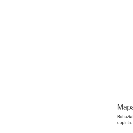
Map
Bohužiaľ
doplnia.