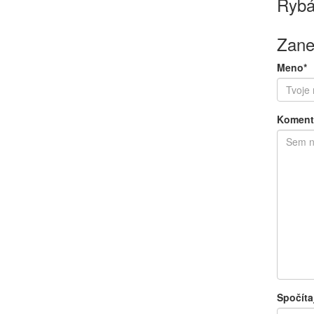
Rybá
Zane
Meno*
Koment
Spočíta