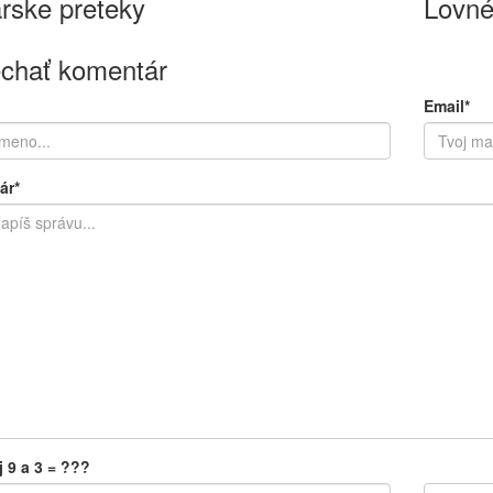
rske preteky
Lovné
chať komentár
Email*
ár*
j 9 a 3 = ???