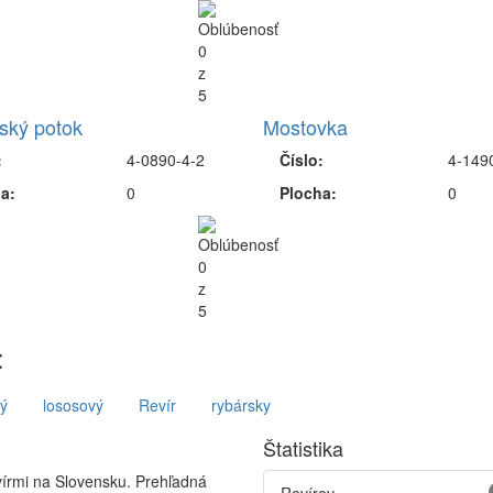
ský potok
Mostovka
:
4-0890-4-2
Číslo:
4-149
a:
0
Plocha:
0
:
ý
lososový
Revír
rybársky
Štatistika
vírmi na Slovensku. Prehľadná