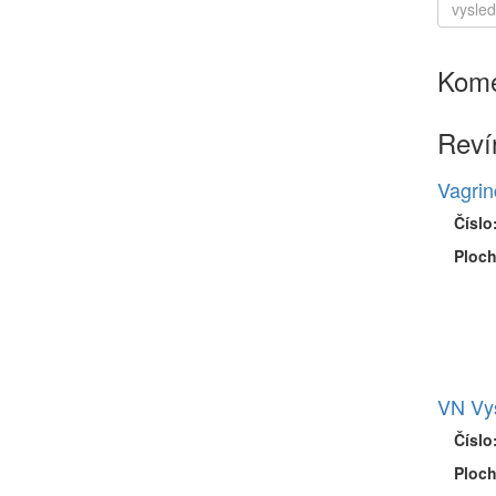
Kome
Reví
Vagrin
Číslo
Ploch
VN Vyš
Číslo
Ploch