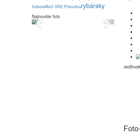
rybársky
Sobota
MsO SRZ Prievidza
Najnovšie foto
Previous
Next
Jedľovs
Foto-