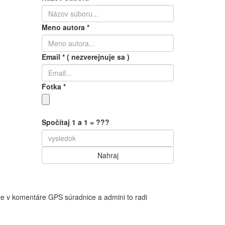
Meno autora
*
Email
*
( nezverejnuje sa )
Fotka
*
Spočítaj 1 a 1 = ???
te v komentáre GPS súradnice a admini to radi