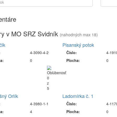
ntáre
ry v MO SRZ Svidník
(nahodných max 18)
čik
Pisanský potok
:
4-3090-4-2
Číslo:
4-191
a:
0
Plocha:
0
ný Orlík
Ladomírka č. 1
:
4-3980-1-1
Číslo:
4-117
a:
4
Plocha:
0