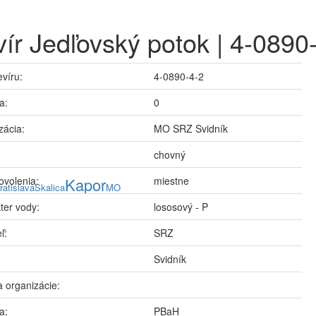
ír Jedľovský potok | 4-0890
evíru:
4-0890-4-2
a:
0
zácia:
MO SRZ Svidník
chovný
ovolenia:
Kapor
miestne
ratislava
Skalica
MO
ter vody:
lososový - P
ľ:
SRZ
Svidník
 organizácie:
a:
PBaH