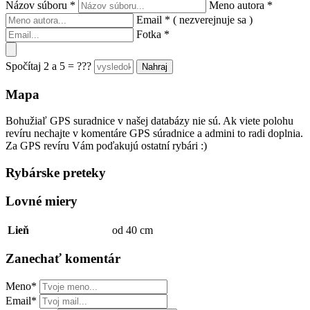
Názov súboru
*
Meno autora
*
Email
*
( nezverejnuje sa )
Fotka
*
Spočítaj 2 a 5 = ???
Mapa
Bohužiaľ GPS suradnice v našej databázy nie sú. Ak viete polohu
revíru nechajte v komentáre GPS súradnice a admini to radi doplnia.
Za GPS revíru Vám poďakujú ostatní rybári :)
Rybárske preteky
Lovné miery
Lieň
od 40 cm
Zanechať komentár
Meno*
Email*