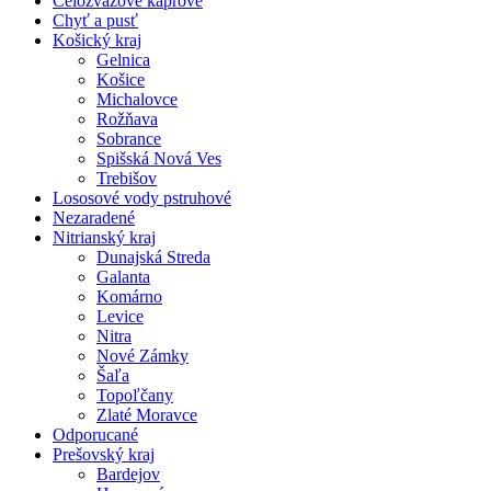
Celozväzové kaprové
Chyť a pusť
Košický kraj
Gelnica
Košice
Michalovce
Rožňava
Sobrance
Spišská Nová Ves
Trebišov
Lososové vody pstruhové
Nezaradené
Nitrianský kraj
Dunajská Streda
Galanta
Komárno
Levice
Nitra
Nové Zámky
Šaľa
Topoľčany
Zlaté Moravce
Odporucané
Prešovský kraj
Bardejov