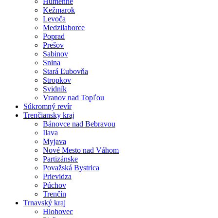
Humenné
Kežmarok
Levoča
Medzilaborce
Poprad
Prešov
Sabinov
Snina
Stará Ľubovňa
Stropkov
Svidník
Vranov nad Topľou
Súkromný revír
Trenčiansky kraj
Bánovce nad Bebravou
Ilava
Myjava
Nové Mesto nad Váhom
Partizánske
Považská Bystrica
Prievidza
Púchov
Trenčín
Trnavský kraj
Hlohovec