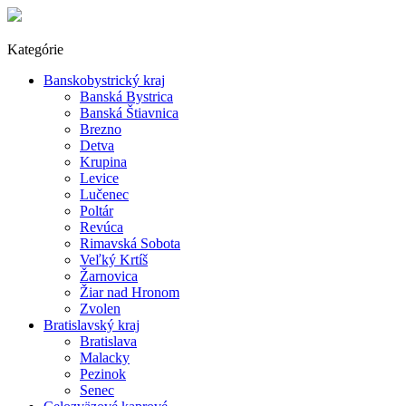
Kategórie
Banskobystrický kraj
Banská Bystrica
Banská Štiavnica
Brezno
Detva
Krupina
Levice
Lučenec
Poltár
Revúca
Rimavská Sobota
Veľký Krtíš
Žarnovica
Žiar nad Hronom
Zvolen
Bratislavský kraj
Bratislava
Malacky
Pezinok
Senec