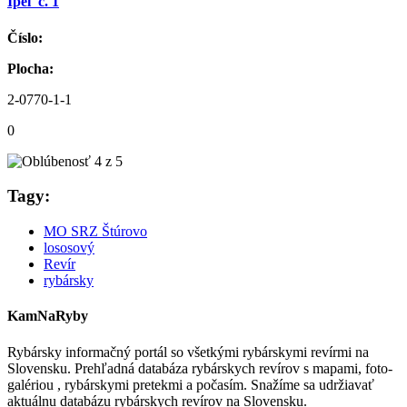
Ipeľ č. 1
Číslo:
Plocha:
2-0770-1-1
0
Tagy:
MO SRZ Štúrovo
lososový
Revír
rybársky
KamNaRyby
Rybársky informačný portál so všetkými rybárskymi revírmi na
Slovensku. Prehľadná databáza rybárskych revírov s mapami, foto-
galériou , rybárskymi pretekmi a počasím. Snažíme sa udržiavať
aktuálnu databázu rybárskych revírov na Slovensku.