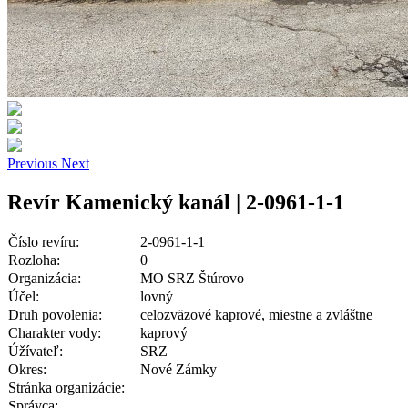
Previous
Next
Revír Kamenický kanál | 2-0961-1-1
Číslo revíru:
2-0961-1-1
Rozloha:
0
Organizácia:
MO SRZ Štúrovo
Účel:
lovný
Druh povolenia:
celozväzové kaprové, miestne a zvláštne
Charakter vody:
kaprový
Úžívateľ:
SRZ
Okres:
Nové Zámky
Stránka organizácie:
Správca: