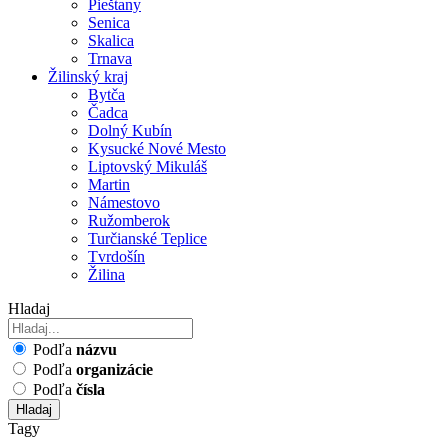
Pieštany
Senica
Skalica
Trnava
Žilinský kraj
Bytča
Čadca
Dolný Kubín
Kysucké Nové Mesto
Liptovský Mikuláš
Martin
Námestovo
Ružomberok
Turčianské Teplice
Tvrdošín
Žilina
Hladaj
Podľa
názvu
Podľa
organizácie
Podľa
čísla
Hladaj
Tagy