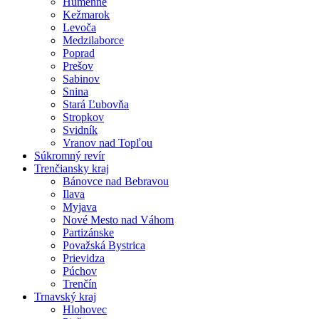
Humenné
Kežmarok
Levoča
Medzilaborce
Poprad
Prešov
Sabinov
Snina
Stará Ľubovňa
Stropkov
Svidník
Vranov nad Topľou
Súkromný revír
Trenčiansky kraj
Bánovce nad Bebravou
Ilava
Myjava
Nové Mesto nad Váhom
Partizánske
Považská Bystrica
Prievidza
Púchov
Trenčín
Trnavský kraj
Hlohovec