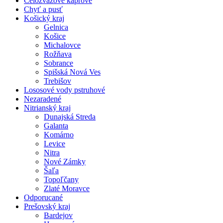
Celozväzové kaprové
Chyť a pusť
Košický kraj
Gelnica
Košice
Michalovce
Rožňava
Sobrance
Spišská Nová Ves
Trebišov
Lososové vody pstruhové
Nezaradené
Nitrianský kraj
Dunajská Streda
Galanta
Komárno
Levice
Nitra
Nové Zámky
Šaľa
Topoľčany
Zlaté Moravce
Odporucané
Prešovský kraj
Bardejov