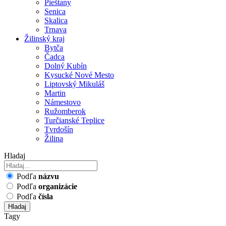
Pieštany
Senica
Skalica
Trnava
Žilinský kraj
Bytča
Čadca
Dolný Kubín
Kysucké Nové Mesto
Liptovský Mikuláš
Martin
Námestovo
Ružomberok
Turčianské Teplice
Tvrdošín
Žilina
Hladaj
Podľa
názvu
Podľa
organizácie
Podľa
čísla
Hladaj
Tagy