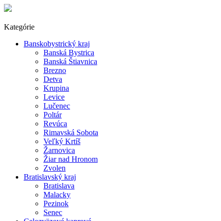
Kategórie
Banskobystrický kraj
Banská Bystrica
Banská Štiavnica
Brezno
Detva
Krupina
Levice
Lučenec
Poltár
Revúca
Rimavská Sobota
Veľký Krtíš
Žarnovica
Žiar nad Hronom
Zvolen
Bratislavský kraj
Bratislava
Malacky
Pezinok
Senec