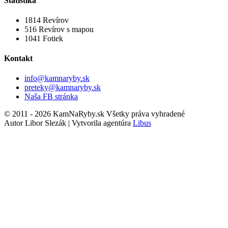
Štatistika
1814
Revírov
516
Revírov s mapou
1041
Fotiek
Kontakt
info@kamnaryby.sk
preteky@kamnaryby.sk
Naša FB stránka
© 2011 - 2026 KamNaRyby.sk Všetky práva vyhradené
Autor Libor Slezák | Vytvorila agentúra
Libus