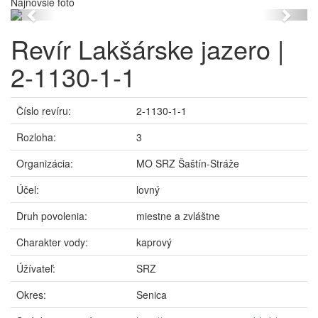
Najnovšie foto
Previous
Next
Revír Lakšárske jazero |
2-1130-1-1
Číslo revíru:
2-1130-1-1
Rozloha:
3
Organizácia:
MO SRZ Šaštín-Stráže
Účel:
lovný
Druh povolenia:
miestne a zvláštne
Charakter vody:
kaprový
Úžívateľ:
SRZ
Okres:
Senica