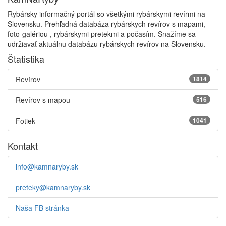
Rybársky informačný portál so všetkými rybárskymi revírmi na
Slovensku. Prehľadná databáza rybárskych revírov s mapami,
foto-galériou , rybárskymi pretekmi a počasím. Snažíme sa
udržiavať aktuálnu databázu rybárskych revírov na Slovensku.
Štatistika
Revírov
1814
Revírov s mapou
516
Fotiek
1041
Kontakt
info@kamnaryby.sk
preteky@kamnaryby.sk
Naša FB stránka