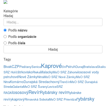
Kategórie
Hladaj
Podľa
názvu
Podľa
organizácie
Podľa
čísla
Hladaj
Tagy
Kaprové
CZP
Bivak
Pstruh
Pieštany
Senica
čln
Dunaj
Bratislava
Skalic
štrkovisko
Malacky
lososové vody
SRZ Holíč
Rieka
MsO SRZ Záhorie
pstruhové
Nové Zámky
Nitra
MsO SRZ Nové Zámky
MsO SRZ
chovný
Komárno
Dunajská Streda
Nitra
Trenčín
MsO SRZ Dunajská
Streda
Galanta
MsO SRZ Šurany
Levice
SRZ
Revír
lososový
Rybársky revír
Rybárske
RADA
rybársky
kaprový
revíry
Rimavská Sobota
MsO SRZ Prievidza