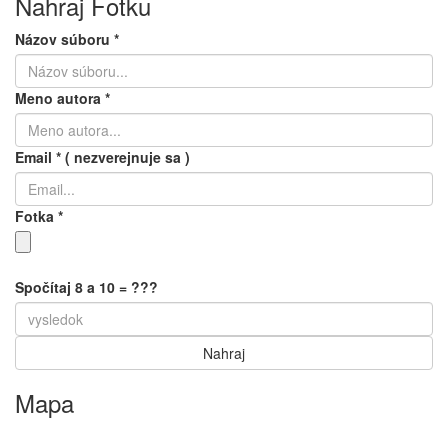
Nahraj Fotku
Názov súboru
*
Meno autora
*
Email
*
( nezverejnuje sa )
Fotka
*
Spočítaj 8 a 10 = ???
Mapa
Keyboard shortcuts
Image may be subject to copyright
Terms