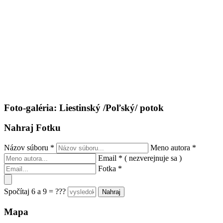
Foto-galéria: Liestinský /Poľský/ potok
Nahraj Fotku
Názov súboru
*
Meno autora
*
Email
*
( nezverejnuje sa )
Fotka
*
Spočítaj 6 a 9 = ???
Mapa