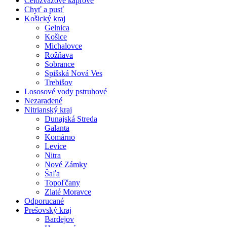
Celozväzové kaprové
Chyť a pusť
Košický kraj
Gelnica
Košice
Michalovce
Rožňava
Sobrance
Spišská Nová Ves
Trebišov
Lososové vody pstruhové
Nezaradené
Nitrianský kraj
Dunajská Streda
Galanta
Komárno
Levice
Nitra
Nové Zámky
Šaľa
Topoľčany
Zlaté Moravce
Odporucané
Prešovský kraj
Bardejov