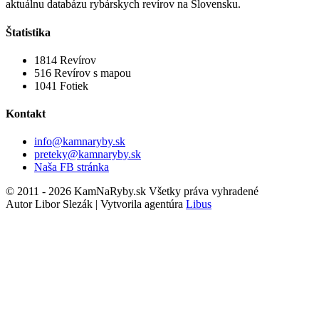
aktuálnu databázu rybárskych revírov na Slovensku.
Štatistika
1814
Revírov
516
Revírov s mapou
1041
Fotiek
Kontakt
info@kamnaryby.sk
preteky@kamnaryby.sk
Naša FB stránka
© 2011 - 2026 KamNaRyby.sk Všetky práva vyhradené
Autor Libor Slezák | Vytvorila agentúra
Libus