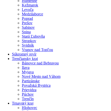
Humenné
Kežmarok
Levoča
Medzilaborce
Poprad
Prešov
Sabinov
Snina
Stará Ľubovňa
Stropkov
Svidník
Vranov nad Topľou
Súkromný revír
Trenčiansky kraj
Bánovce nad Bebravou
Ilava
Myjava
Nové Mesto nad Váhom
Partizánske
Považská Bystrica
Prievidza
Púchov
Trenčín
Trnavský kraj
Hlohovec