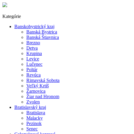
Kategórie
Banskobystrický kraj
Banská Bystrica
Banská Štiavnica
Brezno
Detva
Krupina
Levice
Lučenec
Poltár
Revúca
Rimavská Sobota
Veľký Krtíš
Žarnovica
Žiar nad Hronom
Zvolen
Bratislavský kraj
Bratislava
Malacky
Pezinok
Senec