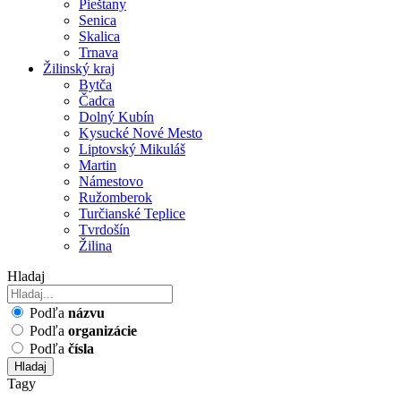
Pieštany
Senica
Skalica
Trnava
Žilinský kraj
Bytča
Čadca
Dolný Kubín
Kysucké Nové Mesto
Liptovský Mikuláš
Martin
Námestovo
Ružomberok
Turčianské Teplice
Tvrdošín
Žilina
Hladaj
Podľa
názvu
Podľa
organizácie
Podľa
čísla
Hladaj
Tagy