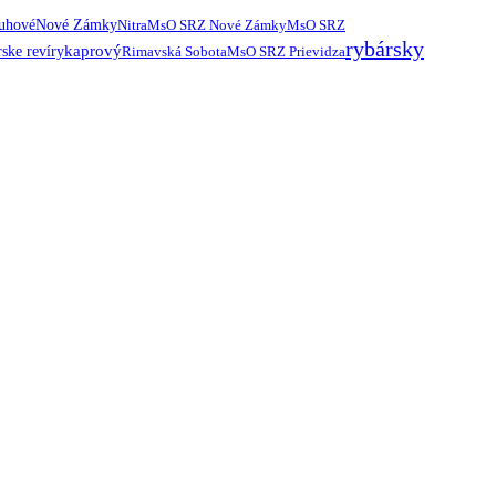
ruhové
Nové Zámky
Nitra
MsO SRZ Nové Zámky
MsO SRZ
rybársky
kaprový
ske revíry
Rimavská Sobota
MsO SRZ Prievidza