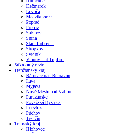
Humenné
Kežmarok
Levoča
Medzilaborce
Poprad
Prešov
Sabinov
Snina
Stará Ľubovňa
Stropkov
Svidník
Vranov nad Topľou
Súkromný revír
Trenčiansky kraj
Bánovce nad Bebravou
Ilava
Myjava
Nové Mesto nad Váhom
Partizánske
Považská Bystrica
Prievidza
Púchov
Trenčín
Trnavský kraj
Hlohovec