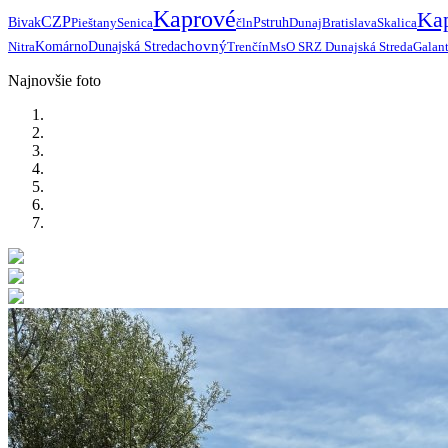
Kaprové
Ka
CZP
Bivak
Pieštany
Senica
čln
Pstruh
Dunaj
Bratislava
Skalica
chovný
Nitra
Komárno
Dunajská Streda
Trenčín
MsO SRZ Dunajská Streda
Galan
Najnovšie foto