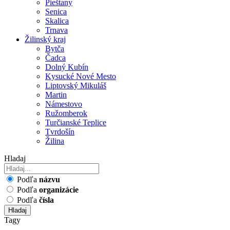
Pieštany
Senica
Skalica
Trnava
Žilinský kraj
Bytča
Čadca
Dolný Kubín
Kysucké Nové Mesto
Liptovský Mikuláš
Martin
Námestovo
Ružomberok
Turčianské Teplice
Tvrdošín
Žilina
Hladaj
Podľa
názvu
Podľa
organizácie
Podľa
čísla
Hladaj
Tagy