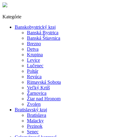
Kategórie
Banskobystrický kraj
Banská Bystrica
Banská Štiavnica
Brezno
Detva
Krupina
Levice
Lučenec
Poltár
Revúca
Rimavská Sobota
Veľký Krtíš
Žarnovica
Žiar nad Hronom
Zvolen
Bratislavský kraj
Bratislava
Malacky
Pezinok
Senec