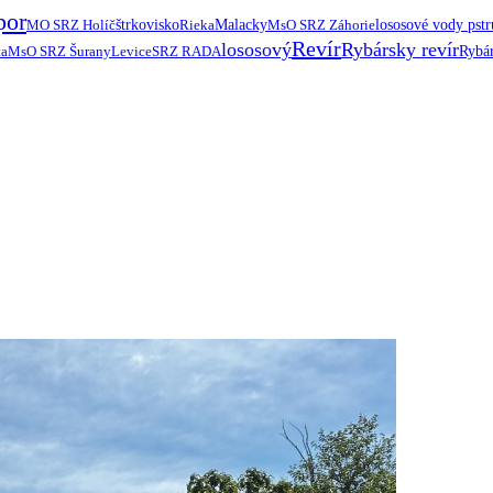
por
MO SRZ Holíč
štrkovisko
Rieka
Malacky
MsO SRZ Záhorie
lososové vody pst
Revír
lososový
Rybársky revír
ta
MsO SRZ Šurany
Levice
SRZ RADA
Rybár