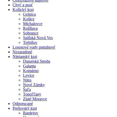
Celozväzové kaprové
Chyť a pusť
Košický kraj
Gelnica
Košice
Michalovce
Rožňava
Sobrance
Spišská Nová Ves
Trebišov
Lososové vody pstruhové
Nezaradené
Nitrianský kraj
Dunajská Streda
Galanta
Komárno
Levice
Nitra
Nové Zámky
Šaľa
Topoľčany
Zlaté Moravce
Odporucané
Prešovský kraj
Bardejov