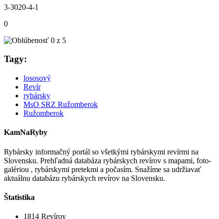
3-3020-4-1
0
Tagy:
lososový
Revír
rybársky
MsO SRZ Ružomberok
Ružomberok
KamNaRyby
Rybársky informačný portál so všetkými rybárskymi revírmi na
Slovensku. Prehľadná databáza rybárskych revírov s mapami, foto-
galériou , rybárskymi pretekmi a počasím. Snažíme sa udržiavať
aktuálnu databázu rybárskych revírov na Slovensku.
Štatistika
1814
Revírov