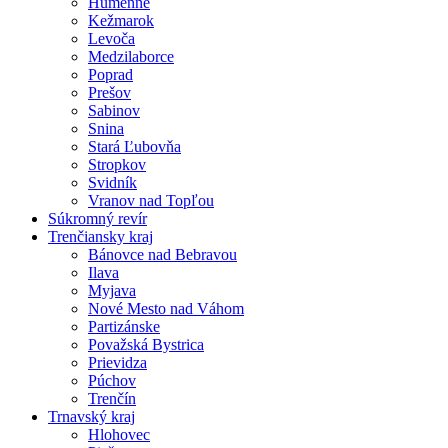
Humenné
Kežmarok
Levoča
Medzilaborce
Poprad
Prešov
Sabinov
Snina
Stará Ľubovňa
Stropkov
Svidník
Vranov nad Topľou
Súkromný revír
Trenčiansky kraj
Bánovce nad Bebravou
Ilava
Myjava
Nové Mesto nad Váhom
Partizánske
Považská Bystrica
Prievidza
Púchov
Trenčín
Trnavský kraj
Hlohovec