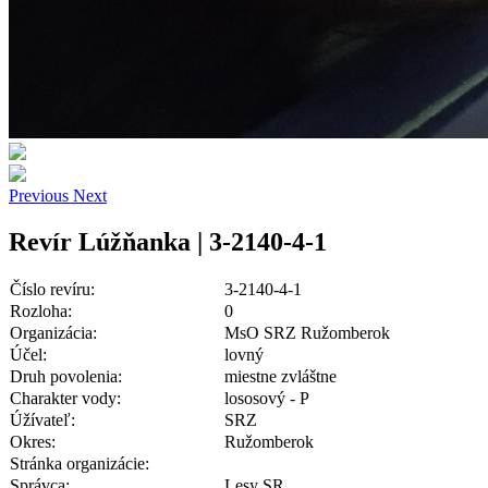
Previous
Next
Revír Lúžňanka | 3-2140-4-1
Číslo revíru:
3-2140-4-1
Rozloha:
0
Organizácia:
MsO SRZ Ružomberok
Účel:
lovný
Druh povolenia:
miestne zvláštne
Charakter vody:
lososový - P
Úžívateľ:
SRZ
Okres:
Ružomberok
Stránka organizácie:
Správca:
Lesy SR