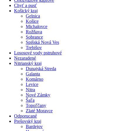
Celozväzové kaprové
Chyť a pusť
Košický kraj
Gelnica
Košice
Michalovce
Rožňava
Sobrance
Spišská Nová Ves
Trebišov
Lososové vody pstruhové
Nezaradené
Nitrianský kraj
Dunajská Streda
Galanta
Komárno
Levice
Nitra
Nové Zámky
Šaľa
Topoľčany
Zlaté Moravce
Odporucané
Prešovský kraj
Bardejov