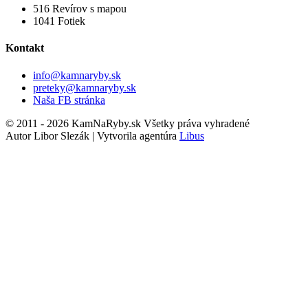
516
Revírov s mapou
1041
Fotiek
Kontakt
info@kamnaryby.sk
preteky@kamnaryby.sk
Naša FB stránka
© 2011 - 2026 KamNaRyby.sk Všetky práva vyhradené
Autor Libor Slezák | Vytvorila agentúra
Libus