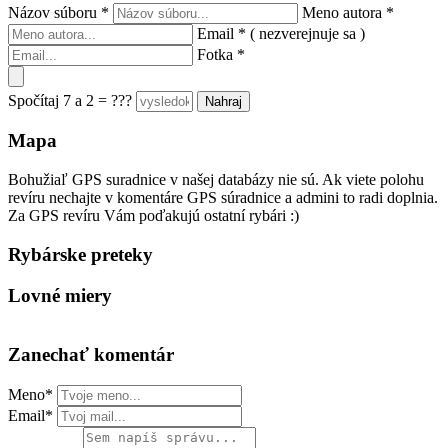
Názov súboru
*
Meno autora
*
Email
*
( nezverejnuje sa )
Fotka
*
Spočítaj 7 a 2 = ???
Mapa
Bohužiaľ GPS suradnice v našej databázy nie sú. Ak viete polohu
revíru nechajte v komentáre GPS súradnice a admini to radi doplnia.
Za GPS revíru Vám poďakujú ostatní rybári :)
Rybárske preteky
Lovné miery
Zanechať komentár
Meno*
Email*