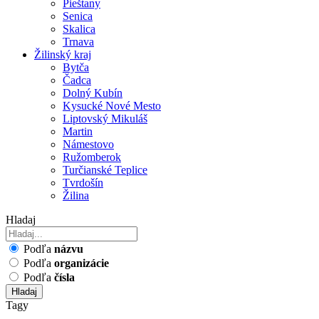
Pieštany
Senica
Skalica
Trnava
Žilinský kraj
Bytča
Čadca
Dolný Kubín
Kysucké Nové Mesto
Liptovský Mikuláš
Martin
Námestovo
Ružomberok
Turčianské Teplice
Tvrdošín
Žilina
Hladaj
Podľa
názvu
Podľa
organizácie
Podľa
čísla
Hladaj
Tagy