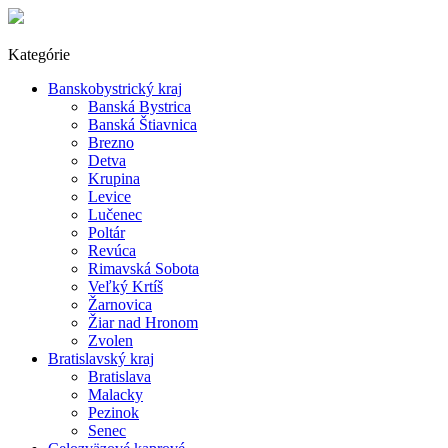
Kategórie
Banskobystrický kraj
Banská Bystrica
Banská Štiavnica
Brezno
Detva
Krupina
Levice
Lučenec
Poltár
Revúca
Rimavská Sobota
Veľký Krtíš
Žarnovica
Žiar nad Hronom
Zvolen
Bratislavský kraj
Bratislava
Malacky
Pezinok
Senec