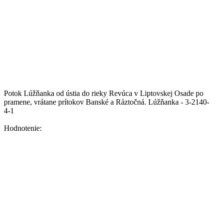
Potok Lúžňanka od ústia do rieky Revúca v Liptovskej Osade po
pramene, vrátane prítokov Banské a Ráztočná.
Lúžňanka - 3-2140-
4-1
Hodnotenie: