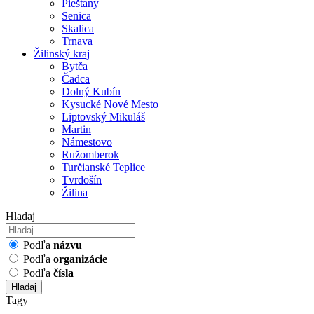
Pieštany
Senica
Skalica
Trnava
Žilinský kraj
Bytča
Čadca
Dolný Kubín
Kysucké Nové Mesto
Liptovský Mikuláš
Martin
Námestovo
Ružomberok
Turčianské Teplice
Tvrdošín
Žilina
Hladaj
Podľa
názvu
Podľa
organizácie
Podľa
čísla
Hladaj
Tagy