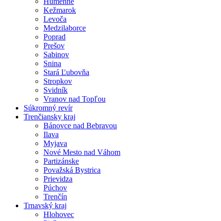
Humenné
Kežmarok
Levoča
Medzilaborce
Poprad
Prešov
Sabinov
Snina
Stará Ľubovňa
Stropkov
Svidník
Vranov nad Topľou
Súkromný revír
Trenčiansky kraj
Bánovce nad Bebravou
Ilava
Myjava
Nové Mesto nad Váhom
Partizánske
Považská Bystrica
Prievidza
Púchov
Trenčín
Trnavský kraj
Hlohovec