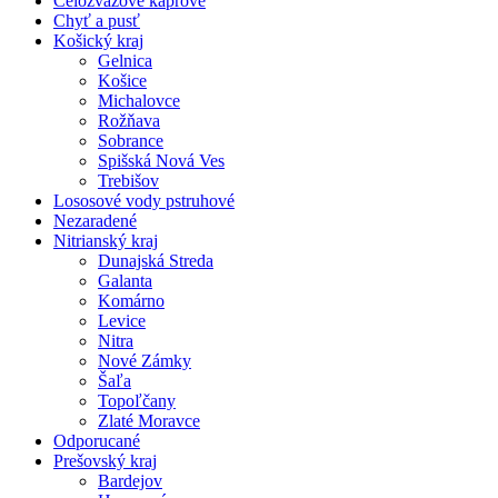
Celozväzové kaprové
Chyť a pusť
Košický kraj
Gelnica
Košice
Michalovce
Rožňava
Sobrance
Spišská Nová Ves
Trebišov
Lososové vody pstruhové
Nezaradené
Nitrianský kraj
Dunajská Streda
Galanta
Komárno
Levice
Nitra
Nové Zámky
Šaľa
Topoľčany
Zlaté Moravce
Odporucané
Prešovský kraj
Bardejov