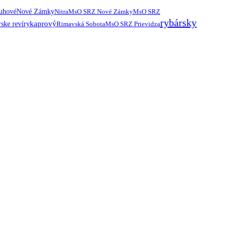
ruhové
Nové Zámky
Nitra
MsO SRZ Nové Zámky
MsO SRZ
rybársky
kaprový
ske revíry
Rimavská Sobota
MsO SRZ Prievidza