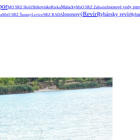
por
MO SRZ Holíč
štrkovisko
Rieka
Malacky
MsO SRZ Záhorie
lososové vody pst
Revír
lososový
Rybársky revír
ta
MsO SRZ Šurany
Levice
SRZ RADA
Rybár