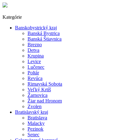
Kategórie
Banskobystrický kraj
Banská Bystrica
Banská Štiavnica
Brezno
Detva
Krupina
Levice
Lučenec
Poltár
Revúca
Rimavská Sobota
Veľký Krtíš
Žarnovica
Žiar nad Hronom
Zvolen
Bratislavský kraj
Bratislava
Malacky
Pezinok
Senec