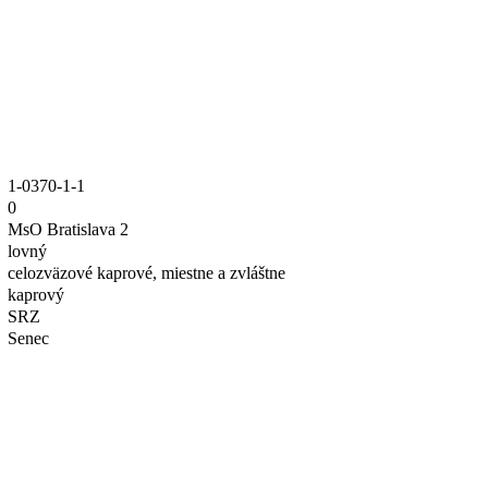
1-0370-1-1
0
MsO Bratislava 2
lovný
celozväzové kaprové, miestne a zvláštne
kaprový
SRZ
Senec