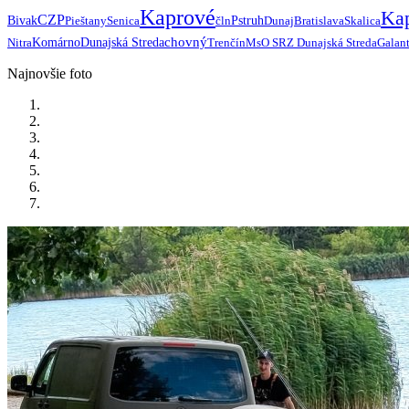
Kaprové
Ka
CZP
Bivak
Pieštany
Senica
čln
Pstruh
Dunaj
Bratislava
Skalica
chovný
Nitra
Komárno
Dunajská Streda
Trenčín
MsO SRZ Dunajská Streda
Galan
Najnovšie foto