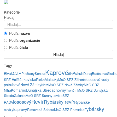
Kategórie
Hladaj
Podľa
názvu
Podľa
organizácie
Podľa
čísla
Hladaj
Tagy
Kaprové
CZP
Bivak
Pstruh
Pieštany
Senica
čln
Dunaj
Bratislava
Skalic
štrkovisko
Malacky
lososové vody
SRZ Holíč
Rieka
MsO SRZ Záhorie
pstruhové
Nové Zámky
Nitra
MsO SRZ Nové Zámky
MsO SRZ
chovný
Komárno
Dunajská Streda
Nitra
Trenčín
MsO SRZ Dunajská
Streda
Galanta
MsO SRZ Šurany
Levice
SRZ
Revír
lososový
Rybársky revír
Rybárske
RADA
rybársky
kaprový
revíry
Rimavská Sobota
MsO SRZ Prievidza