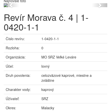
Najnovšie foto
Previous
Next
Revír Morava č. 4 | 1-
0420-1-1
Číslo revíru:
1-0420-1-1
Rozloha:
0
Organizácia:
MO SRZ Veľké Leváre
Účel:
lovný
Druh povolenia:
celozväzové kaprové, miestne a
zvláštne
Charakter vody:
kaprový
Úžívateľ:
SRZ
Okres:
Malacky