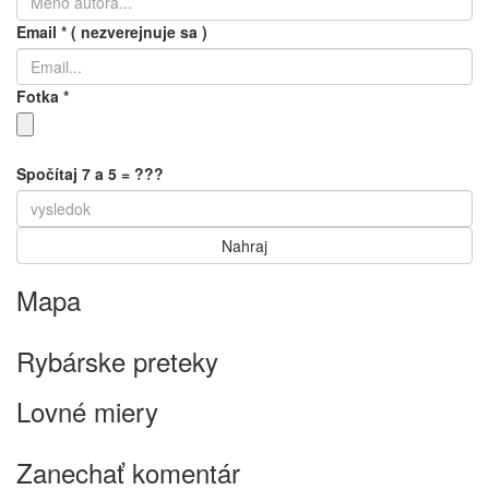
Email
*
( nezverejnuje sa )
Fotka
*
Spočítaj 7 a 5 = ???
Mapa
Keyboard shortcuts
Image may be subject to copyright
Terms
Rybárske preteky
Lovné miery
Zanechať komentár