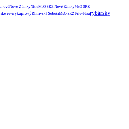
ruhové
Nové Zámky
Nitra
MsO SRZ Nové Zámky
MsO SRZ
rybársky
kaprový
ske revíry
Rimavská Sobota
MsO SRZ Prievidza