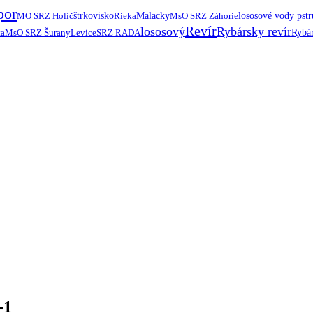
por
MO SRZ Holíč
štrkovisko
Rieka
Malacky
MsO SRZ Záhorie
lososové vody pst
Revír
lososový
Rybársky revír
ta
MsO SRZ Šurany
Levice
SRZ RADA
Rybár
-1