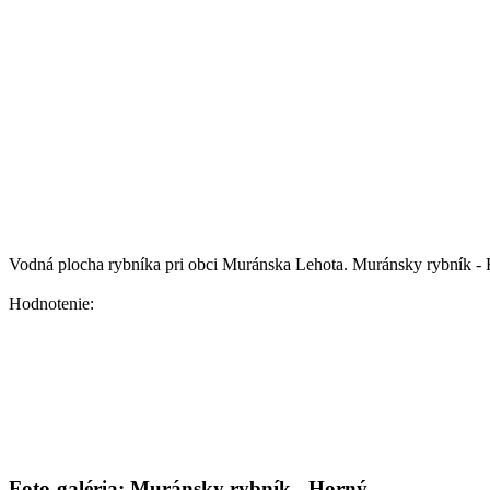
Vodná plocha rybníka pri obci Muránska Lehota.
Muránsky rybník - 
Hodnotenie:
Foto-galéria: Muránsky rybník - Horný