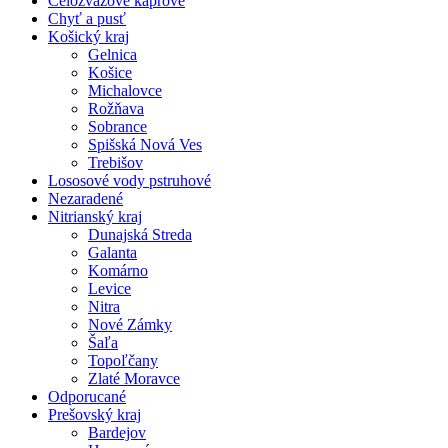
Celozväzové kaprové
Chyť a pusť
Košický kraj
Gelnica
Košice
Michalovce
Rožňava
Sobrance
Spišská Nová Ves
Trebišov
Lososové vody pstruhové
Nezaradené
Nitrianský kraj
Dunajská Streda
Galanta
Komárno
Levice
Nitra
Nové Zámky
Šaľa
Topoľčany
Zlaté Moravce
Odporucané
Prešovský kraj
Bardejov