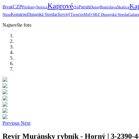
Kaprové
Ka
CZP
Bivak
Pieštany
Senica
čln
Pstruh
Dunaj
Bratislava
Skalica
chovný
Nitra
Komárno
Dunajská Streda
Trenčín
MsO SRZ Dunajská Streda
Galan
Najnovšie foto
Previous
Next
Revír Muránsky rybník - Horný | 3-2390-4