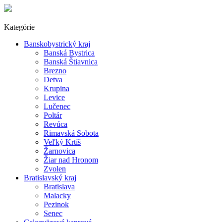
Kategórie
Banskobystrický kraj
Banská Bystrica
Banská Štiavnica
Brezno
Detva
Krupina
Levice
Lučenec
Poltár
Revúca
Rimavská Sobota
Veľký Krtíš
Žarnovica
Žiar nad Hronom
Zvolen
Bratislavský kraj
Bratislava
Malacky
Pezinok
Senec