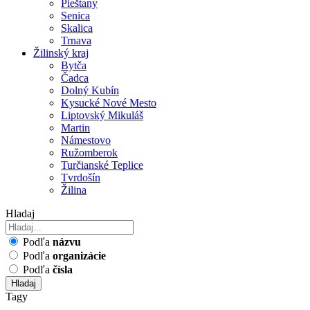
Pieštany
Senica
Skalica
Trnava
Žilinský kraj
Bytča
Čadca
Dolný Kubín
Kysucké Nové Mesto
Liptovský Mikuláš
Martin
Námestovo
Ružomberok
Turčianské Teplice
Tvrdošín
Žilina
Hladaj
Podľa
názvu
Podľa
organizácie
Podľa
čísla
Hladaj
Tagy