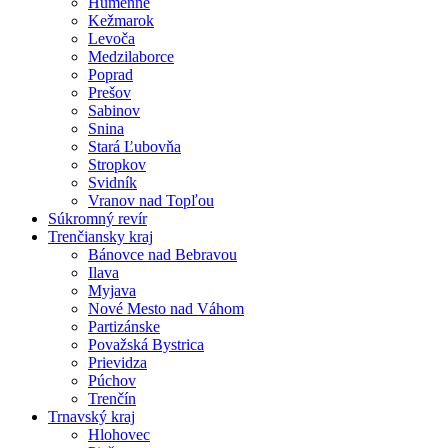
Humenné
Kežmarok
Levoča
Medzilaborce
Poprad
Prešov
Sabinov
Snina
Stará Ľubovňa
Stropkov
Svidník
Vranov nad Topľou
Súkromný revír
Trenčiansky kraj
Bánovce nad Bebravou
Ilava
Myjava
Nové Mesto nad Váhom
Partizánske
Považská Bystrica
Prievidza
Púchov
Trenčín
Trnavský kraj
Hlohovec