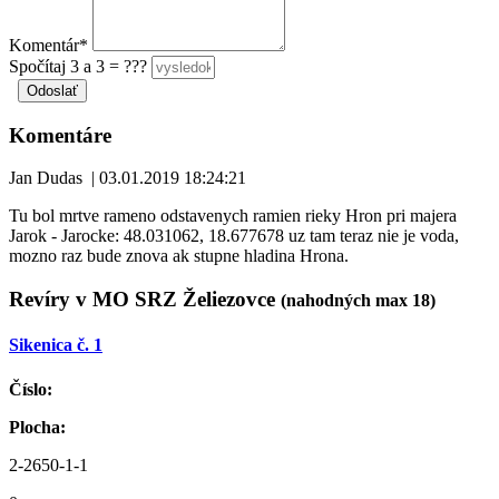
Komentár*
Spočítaj 3 a 3 = ???
Komentáre
Jan Dudas
|
03.01.2019 18:24:21
Tu bol mrtve rameno odstavenych ramien rieky Hron pri majera
Jarok - Jarocke: 48.031062, 18.677678 uz tam teraz nie je voda,
mozno raz bude znova ak stupne hladina Hrona.
Revíry v MO SRZ Želiezovce
(nahodných max 18)
Sikenica č. 1
Číslo:
Plocha:
2-2650-1-1