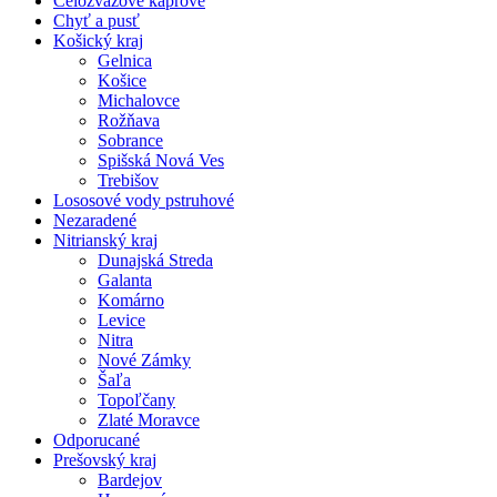
Celozväzové kaprové
Chyť a pusť
Košický kraj
Gelnica
Košice
Michalovce
Rožňava
Sobrance
Spišská Nová Ves
Trebišov
Lososové vody pstruhové
Nezaradené
Nitrianský kraj
Dunajská Streda
Galanta
Komárno
Levice
Nitra
Nové Zámky
Šaľa
Topoľčany
Zlaté Moravce
Odporucané
Prešovský kraj
Bardejov