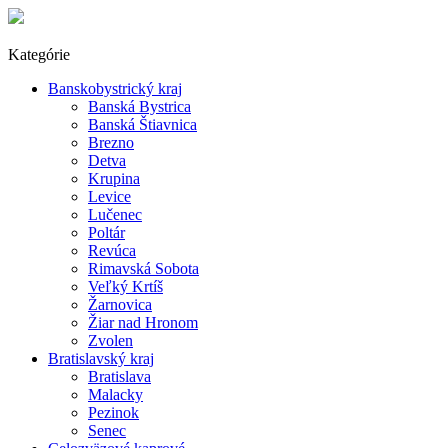
Kategórie
Banskobystrický kraj
Banská Bystrica
Banská Štiavnica
Brezno
Detva
Krupina
Levice
Lučenec
Poltár
Revúca
Rimavská Sobota
Veľký Krtíš
Žarnovica
Žiar nad Hronom
Zvolen
Bratislavský kraj
Bratislava
Malacky
Pezinok
Senec