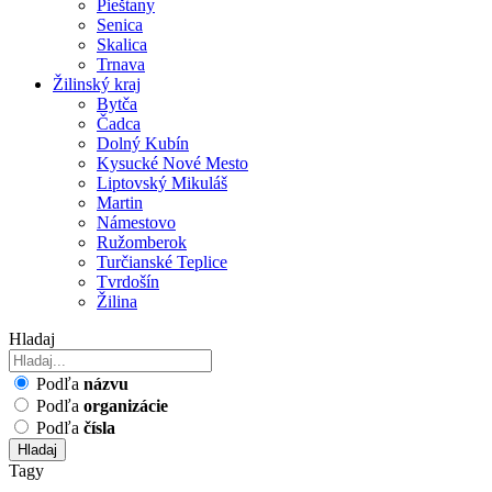
Pieštany
Senica
Skalica
Trnava
Žilinský kraj
Bytča
Čadca
Dolný Kubín
Kysucké Nové Mesto
Liptovský Mikuláš
Martin
Námestovo
Ružomberok
Turčianské Teplice
Tvrdošín
Žilina
Hladaj
Podľa
názvu
Podľa
organizácie
Podľa
čísla
Hladaj
Tagy