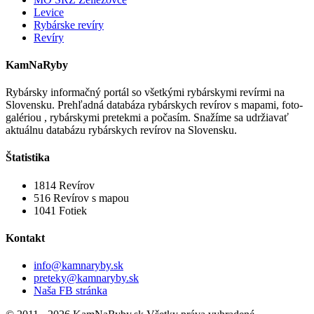
Levice
Rybárske revíry
Revíry
KamNaRyby
Rybársky informačný portál so všetkými rybárskymi revírmi na
Slovensku. Prehľadná databáza rybárskych revírov s mapami, foto-
galériou , rybárskymi pretekmi a počasím. Snažíme sa udržiavať
aktuálnu databázu rybárskych revírov na Slovensku.
Štatistika
1814
Revírov
516
Revírov s mapou
1041
Fotiek
Kontakt
info@kamnaryby.sk
preteky@kamnaryby.sk
Naša FB stránka