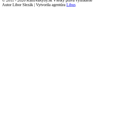
© 2011 - 2026 KamNaRyby.sk Všetky práva vyhradené
Autor Libor Slezák | Vytvorila agentúra
Libus