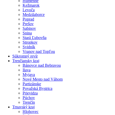
Humenné
Kežmarok
Levoča
Medzilaborce
Poprad
Prešov
Sabinov
Snina
Stará Ľubovňa
Stropkov
Svidník
Vranov nad Topľou
Súkromný revír
Trenčiansky kraj
Bánovce nad Bebravou
Ilava
Myjava
Nové Mesto nad Váhom
Partizánske
Považská Bystrica
Prievidza
Púchov
Trenčín
Trnavský kraj
Hlohovec