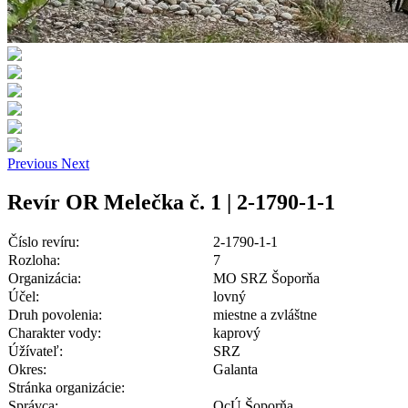
Previous
Next
Revír OR Melečka č. 1 | 2-1790-1-1
Číslo revíru:
2-1790-1-1
Rozloha:
7
Organizácia:
MO SRZ Šoporňa
Účel:
lovný
Druh povolenia:
miestne a zvláštne
Charakter vody:
kaprový
Úžívateľ:
SRZ
Okres:
Galanta
Stránka organizácie:
Správca:
OcÚ Šoporňa