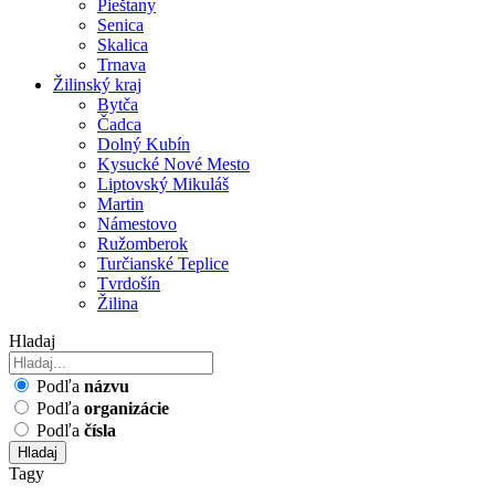
Pieštany
Senica
Skalica
Trnava
Žilinský kraj
Bytča
Čadca
Dolný Kubín
Kysucké Nové Mesto
Liptovský Mikuláš
Martin
Námestovo
Ružomberok
Turčianské Teplice
Tvrdošín
Žilina
Hladaj
Podľa
názvu
Podľa
organizácie
Podľa
čísla
Hladaj
Tagy