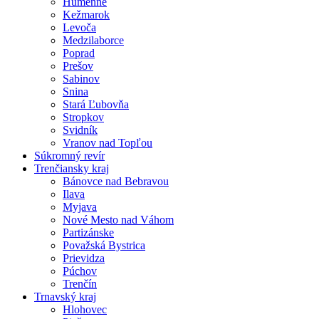
Humenné
Kežmarok
Levoča
Medzilaborce
Poprad
Prešov
Sabinov
Snina
Stará Ľubovňa
Stropkov
Svidník
Vranov nad Topľou
Súkromný revír
Trenčiansky kraj
Bánovce nad Bebravou
Ilava
Myjava
Nové Mesto nad Váhom
Partizánske
Považská Bystrica
Prievidza
Púchov
Trenčín
Trnavský kraj
Hlohovec