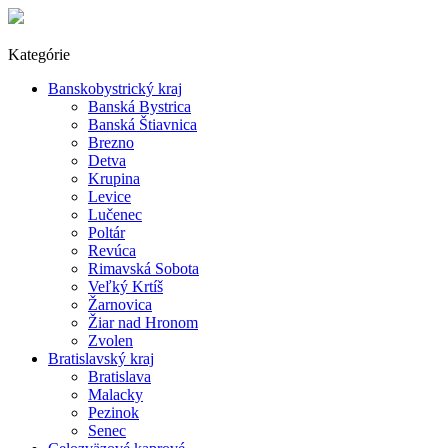
Kategórie
Banskobystrický kraj
Banská Bystrica
Banská Štiavnica
Brezno
Detva
Krupina
Levice
Lučenec
Poltár
Revúca
Rimavská Sobota
Veľký Krtíš
Žarnovica
Žiar nad Hronom
Zvolen
Bratislavský kraj
Bratislava
Malacky
Pezinok
Senec