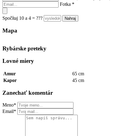
Fotka
*
Spočítaj 10 a 4 = ???
Mapa
Keyboard shortcuts
Image may be subject to copyright
Terms
Rybárske preteky
Lovné miery
Amur
65 cm
Kapor
45 cm
Zanechať komentár
Meno*
Email*