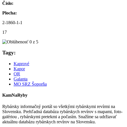
Číslo:
Plocha:
2-1860-1-1
17
Tagy:
Kaprové
Kapor
OR
Galanta
MO SRZ Šoporňa
KamNaRyby
Rybársky informačný portál so všetkými rybárskymi revírmi na
Slovensku. Prehľadná databáza rybárskych revírov s mapami, foto-
galériou , rybárskymi pretekmi a počasím. Snažíme sa udržiavať
aktuálnu databázu rybárskych revírov na Slovensku.