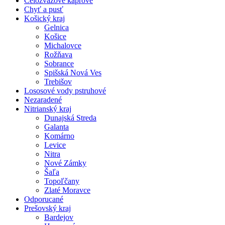
Celozväzové kaprové
Chyť a pusť
Košický kraj
Gelnica
Košice
Michalovce
Rožňava
Sobrance
Spišská Nová Ves
Trebišov
Lososové vody pstruhové
Nezaradené
Nitrianský kraj
Dunajská Streda
Galanta
Komárno
Levice
Nitra
Nové Zámky
Šaľa
Topoľčany
Zlaté Moravce
Odporucané
Prešovský kraj
Bardejov