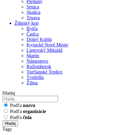
Pieštany
Senica
Skalica
Trnava
Žilinský kraj
Bytča
Čadca
Dolný Kubín
Kysucké Nové Mesto
Liptovský Mikuláš
Martin
Námestovo
Ružomberok
Turčianské Teplice
Tvrdošín
Žilina
Hladaj
Podľa
názvu
Podľa
organizácie
Podľa
čísla
Hladaj
Tagy