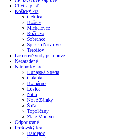
Celozväzové kaprové
Chyť a pusť
Košický kraj
Gelnica
Košice
Michalovce
Rožňava
Sobrance
Spišská Nová Ves
Trebišov
Lososové vody pstruhové
Nezaradené
Nitrianský kraj
Dunajská Streda
Galanta
Komárno
Levice
Nitra
Nové Zámky
Šaľa
Topoľčany
Zlaté Moravce
Odporucané
Prešovský kraj
Bardejov