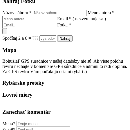
Nahraj Fotku
Názov súboru
*
Meno autora
*
Email
*
( nezverejnuje sa )
Fotka
*
Spočítaj 2 a 6 = ???
Mapa
Bohužiaľ GPS suradnice v našej databázy nie sú. Ak viete polohu
revíru nechajte v komentáre GPS súradnice a admini to radi doplnia.
Za GPS revíru Vám poďakujú ostatní rybári :)
Rybárske preteky
Lovné miery
Zanechať komentár
Meno*
Email*