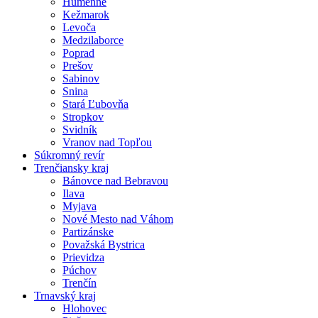
Humenné
Kežmarok
Levoča
Medzilaborce
Poprad
Prešov
Sabinov
Snina
Stará Ľubovňa
Stropkov
Svidník
Vranov nad Topľou
Súkromný revír
Trenčiansky kraj
Bánovce nad Bebravou
Ilava
Myjava
Nové Mesto nad Váhom
Partizánske
Považská Bystrica
Prievidza
Púchov
Trenčín
Trnavský kraj
Hlohovec