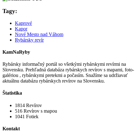
Tagy:
Kaprové
Kapor
Nové Mesto nad Váhom
Rybársky revír
KamNaRyby
Rybársky informačný portál so všetkými rybárskymi revírmi na
Slovensku. Prehľadná databáza rybárskych revírov s mapami, foto-
galériou , rybárskymi pretekmi a počasím. Snažíme sa udržiavať
aktuálnu databázu rybárskych revírov na Slovensku.
Štatistika
1814
Revírov
516
Revírov s mapou
1041
Fotiek
Kontakt