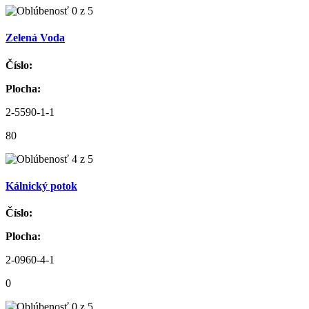
Zelená Voda
Číslo:
Plocha:
2-5590-1-1
80
Kálnický potok
Číslo:
Plocha:
2-0960-4-1
0