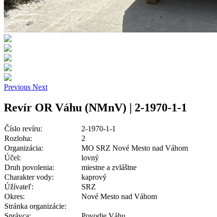
Previous
Next
Revír OR Váhu (NMnV) | 2-1970-1-1
Číslo revíru:
2-1970-1-1
Rozloha:
2
Organizácia:
MO SRZ Nové Mesto nad Váhom
Účel:
lovný
Druh povolenia:
miestne a zvláštne
Charakter vody:
kaprový
Úžívateľ:
SRZ
Okres:
Nové Mesto nad Váhom
Stránka organizácie:
Správca:
Povodie Váhu