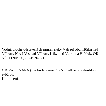
Vodná plocha odstavených ramien rieky Váh pri obci Hôrka nad
Váhom, Nová Ves nad Váhom, Lúka nad Váhom a Hrádok.
OR
Váhu (NMnV) - 2-1970-1-1
OR Váhu (NMnV)
má hodnotenie:
4
z
5
.
Celkovo hodnotilo
2
rybárov.
Hodnotenie: