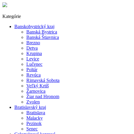
Kategórie
Banskobystrický kraj
Banská Bystrica
Banská Štiavnica
Brezno
Detva
Krupina
Levice
Lučenec
Poltár
Revúca
Rimavská Sobota
Veľký Krtíš
Žarnovica
Žiar nad Hronom
Zvolen
Bratislavský kraj
Bratislava
Malacky
Pezinok
Senec