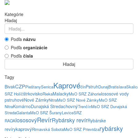
Kategórie
Hladaj
Podľa
názvu
Podľa
organizácie
Podľa
čísla
Hladaj
Tagy
Kaprové
CZP
Bivak
Pstruh
Pieštany
Senica
čln
Dunaj
Bratislava
Skalic
štrkovisko
Malacky
lososové vody
SRZ Holíč
Rieka
MsO SRZ Záhorie
pstruhové
Nové Zámky
Nitra
MsO SRZ Nové Zámky
MsO SRZ
chovný
Komárno
Dunajská Streda
Nitra
Trenčín
MsO SRZ Dunajská
Streda
Galanta
MsO SRZ Šurany
Levice
SRZ
Revír
lososový
Rybársky revír
Rybárske
RADA
rybársky
kaprový
revíry
Rimavská Sobota
MsO SRZ Prievidza