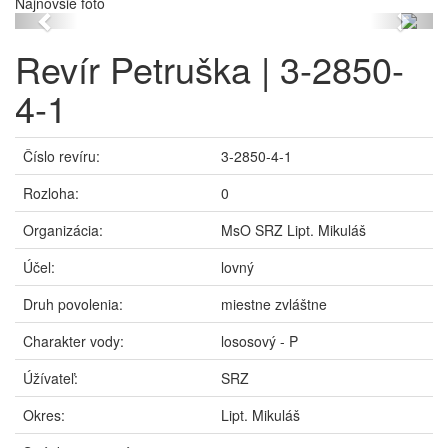
Najnovšie foto
Previous
Next
Revír Petruška | 3-2850-
4-1
Číslo revíru:
3-2850-4-1
Rozloha:
0
Organizácia:
MsO SRZ Lipt. Mikuláš
Účel:
lovný
Druh povolenia:
miestne zvláštne
Charakter vody:
lososový - P
Úžívateľ:
SRZ
Okres:
Lipt. Mikuláš