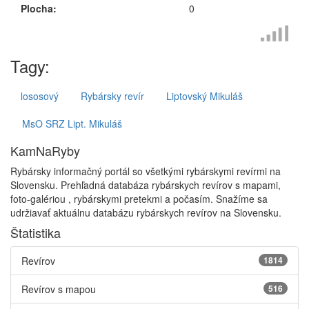
Plocha:
0
Tagy:
lososový
Rybársky revír
Liptovský Mikuláš
MsO SRZ Lipt. Mikuláš
KamNaRyby
Rybársky informačný portál so všetkými rybárskymi revírmi na
Slovensku. Prehľadná databáza rybárskych revírov s mapami,
foto-galériou , rybárskymi pretekmi a počasím. Snažíme sa
udržiavať aktuálnu databázu rybárskych revírov na Slovensku.
Štatistika
Revírov
1814
Revírov s mapou
516