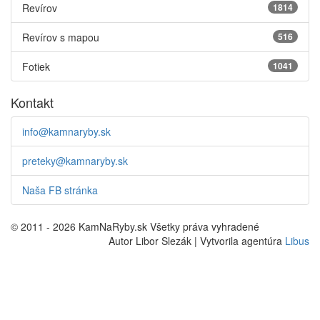
Revírov
1814
Revírov s mapou
516
Fotiek
1041
Kontakt
info@kamnaryby.sk
preteky@kamnaryby.sk
Naša FB stránka
© 2011 - 2026 KamNaRyby.sk Všetky práva vyhradené
Autor Libor Slezák | Vytvorila agentúra
Libus