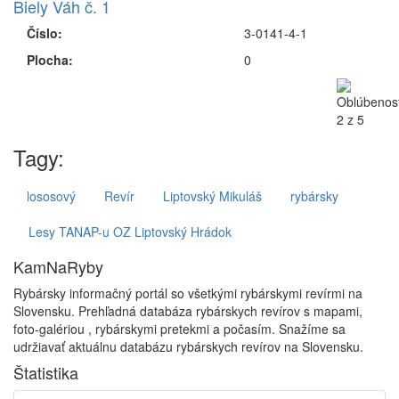
Biely Váh č. 1
Číslo:
3-0141-4-1
Plocha:
0
Tagy:
lososový
Revír
Liptovský Mikuláš
rybársky
Lesy TANAP-u OZ Liptovský Hrádok
KamNaRyby
Rybársky informačný portál so všetkými rybárskymi revírmi na
Slovensku. Prehľadná databáza rybárskych revírov s mapami,
foto-galériou , rybárskymi pretekmi a počasím. Snažíme sa
udržiavať aktuálnu databázu rybárskych revírov na Slovensku.
Štatistika