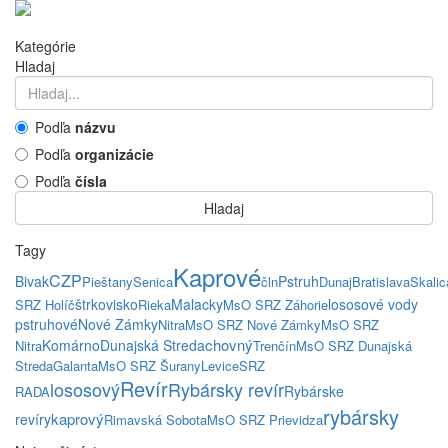
Kategórie
Hladaj
Podľa
názvu
Podľa
organizácie
Podľa
čísla
Hladaj
Tagy
Kaprové
CZP
Bivak
Pstruh
Pieštany
Senica
čln
Dunaj
Bratislava
Skalic
štrkovisko
Malacky
lososové vody
SRZ Holíč
Rieka
MsO SRZ Záhorie
pstruhové
Nové Zámky
Nitra
MsO SRZ Nové Zámky
MsO SRZ
chovný
Komárno
Dunajská Streda
Nitra
Trenčín
MsO SRZ Dunajská
Streda
Galanta
MsO SRZ Šurany
Levice
SRZ
Revír
lososový
Rybársky revír
Rybárske
RADA
rybársky
kaprový
revíry
Rimavská Sobota
MsO SRZ Prievidza