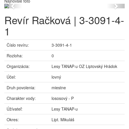
Najnovšie foto
Previous
Next
Revír Račková | 3-3091-4-
1
Číslo revíru:
3-3091-4-1
Rozloha:
0
Organizácia:
Lesy TANAP-u OZ Liptovský Hrádok
Účel:
lovný
Druh povolenia:
miestne
Charakter vody:
lososový - P
Úžívateľ:
Lesy TANAP-u
Okres:
Lipt. Mikuláš