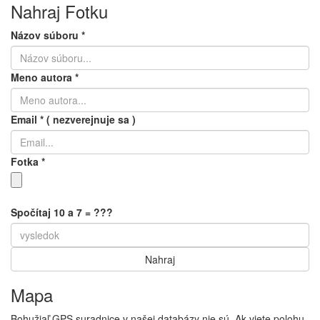
Nahraj Fotku
Názov súboru
*
Meno autora
*
Email
*
( nezverejnuje sa )
Fotka
*
Spočítaj 10 a 7 = ???
Mapa
Bohužiaľ GPS suradnice v našej databázy nie sú. Ak viete polohu