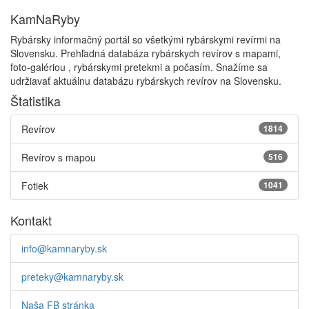
KamNaRyby
Rybársky informačný portál so všetkými rybárskymi revírmi na
Slovensku. Prehľadná databáza rybárskych revírov s mapami,
foto-galériou , rybárskymi pretekmi a počasím. Snažíme sa
udržiavať aktuálnu databázu rybárskych revírov na Slovensku.
Štatistika
Revírov
1814
Revírov s mapou
516
Fotiek
1041
Kontakt
info@kamnaryby.sk
preteky@kamnaryby.sk
Naša FB stránka