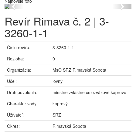
Najnovšie foto
Previous
Next
Revír Rimava č. 2 | 3-
3260-1-1
Číslo revíru:
3-3260-1-1
Rozloha:
0
Organizácia:
MsO SRZ Rimavská Sobota
Účel:
lovný
Druh povolenia:
miestne zvláštne celozväzové kaprové
Charakter vody:
kaprový
Úžívateľ:
SRZ
Okres:
Rimavská Sobota