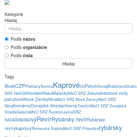
Kategórie
Hladaj
Podľa
názvu
Podľa
organizácie
Podľa
čísla
Hladaj
Tagy
Kaprové
CZP
Bivak
Pstruh
Pieštany
Senica
čln
Dunaj
Bratislava
Skalic
štrkovisko
Malacky
lososové vody
SRZ Holíč
Rieka
MsO SRZ Záhorie
pstruhové
Nové Zámky
Nitra
MsO SRZ Nové Zámky
MsO SRZ
chovný
Komárno
Dunajská Streda
Nitra
Trenčín
MsO SRZ Dunajská
Streda
Galanta
MsO SRZ Šurany
Levice
SRZ
Revír
lososový
Rybársky revír
Rybárske
RADA
rybársky
kaprový
revíry
Rimavská Sobota
MsO SRZ Prievidza