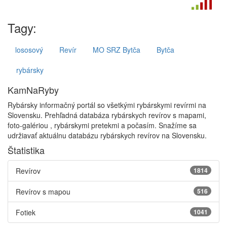
Tagy:
lososový
Revír
MO SRZ Bytča
Bytča
rybársky
KamNaRyby
Rybársky informačný portál so všetkými rybárskymi revírmi na
Slovensku. Prehľadná databáza rybárskych revírov s mapami,
foto-galériou , rybárskymi pretekmi a počasím. Snažíme sa
udržiavať aktuálnu databázu rybárskych revírov na Slovensku.
Štatistika
Revírov
1814
Revírov s mapou
516
Fotiek
1041