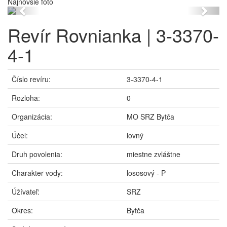
Najnovšie foto
Previous
Next
Revír Rovnianka | 3-3370-
4-1
Číslo revíru:
3-3370-4-1
Rozloha:
0
Organizácia:
MO SRZ Bytča
Účel:
lovný
Druh povolenia:
miestne zvláštne
Charakter vody:
lososový - P
Úžívateľ:
SRZ
Okres:
Bytča