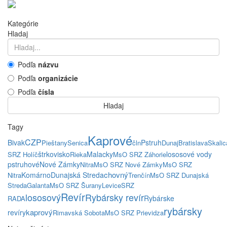
Kategórie
Hladaj
Podľa
názvu
Podľa
organizácie
Podľa
čísla
Hladaj
Tagy
Kaprové
CZP
Bivak
Pstruh
Pieštany
Senica
čln
Dunaj
Bratislava
Skalic
štrkovisko
Malacky
lososové vody
SRZ Holíč
Rieka
MsO SRZ Záhorie
pstruhové
Nové Zámky
Nitra
MsO SRZ Nové Zámky
MsO SRZ
chovný
Komárno
Dunajská Streda
Nitra
Trenčín
MsO SRZ Dunajská
Streda
Galanta
MsO SRZ Šurany
Levice
SRZ
Revír
lososový
Rybársky revír
Rybárske
RADA
rybársky
kaprový
revíry
Rimavská Sobota
MsO SRZ Prievidza