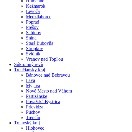
Humenné
Kežmarok
Levoča
Medzilaborce
Poprad
Prešov
Sabinov
Snina
Stará Ľubovňa
Stropkov
Svidník
Vranov nad Topľou
Súkromný revír
Trenčiansky kraj
Bánovce nad Bebravou
Ilava
Myjava
Nové Mesto nad Váhom
Partizánske
Považská Bystrica
Prievidza
Púchov
Trenčín
Trnavský kraj
Hlohovec