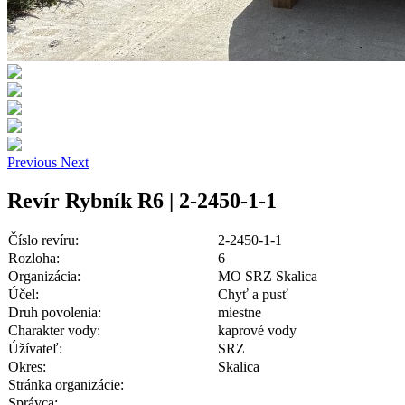
Previous
Next
Revír Rybník R6 | 2-2450-1-1
Číslo revíru:
2-2450-1-1
Rozloha:
6
Organizácia:
MO SRZ Skalica
Účel:
Chyť a pusť
Druh povolenia:
miestne
Charakter vody:
kaprové vody
Úžívateľ:
SRZ
Okres:
Skalica
Stránka organizácie:
Správca: