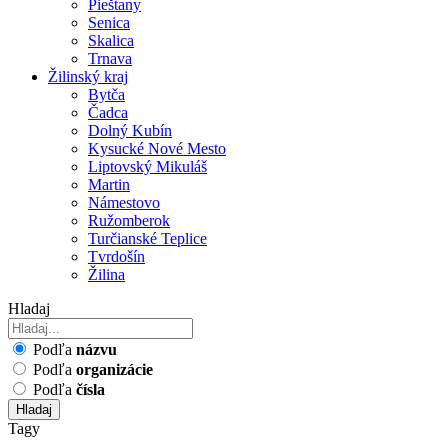
Pieštany
Senica
Skalica
Trnava
Žilinský kraj
Bytča
Čadca
Dolný Kubín
Kysucké Nové Mesto
Liptovský Mikuláš
Martin
Námestovo
Ružomberok
Turčianské Teplice
Tvrdošín
Žilina
Hladaj
Podľa
názvu
Podľa
organizácie
Podľa
čísla
Hladaj
Tagy