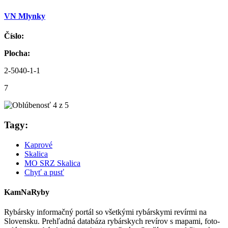
VN Mlynky
Číslo:
Plocha:
2-5040-1-1
7
Tagy:
Kaprové
Skalica
MO SRZ Skalica
Chyť a pusť
KamNaRyby
Rybársky informačný portál so všetkými rybárskymi revírmi na
Slovensku. Prehľadná databáza rybárskych revírov s mapami, foto-