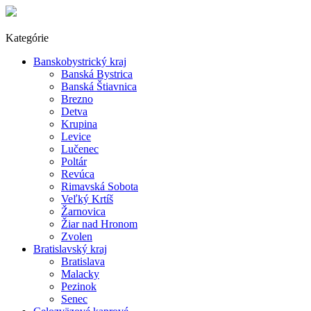
Kategórie
Banskobystrický kraj
Banská Bystrica
Banská Štiavnica
Brezno
Detva
Krupina
Levice
Lučenec
Poltár
Revúca
Rimavská Sobota
Veľký Krtíš
Žarnovica
Žiar nad Hronom
Zvolen
Bratislavský kraj
Bratislava
Malacky
Pezinok
Senec