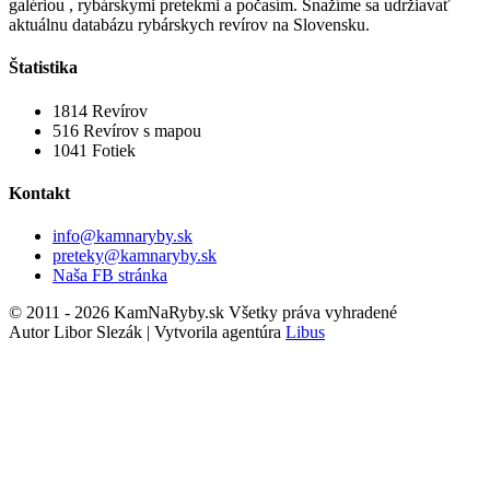
galériou , rybárskymi pretekmi a počasím. Snažíme sa udržiavať
aktuálnu databázu rybárskych revírov na Slovensku.
Štatistika
1814
Revírov
516
Revírov s mapou
1041
Fotiek
Kontakt
info@kamnaryby.sk
preteky@kamnaryby.sk
Naša FB stránka
© 2011 - 2026 KamNaRyby.sk Všetky práva vyhradené
Autor Libor Slezák | Vytvorila agentúra
Libus