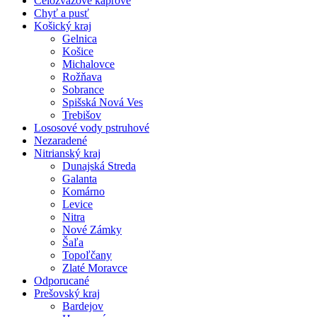
Celozväzové kaprové
Chyť a pusť
Košický kraj
Gelnica
Košice
Michalovce
Rožňava
Sobrance
Spišská Nová Ves
Trebišov
Lososové vody pstruhové
Nezaradené
Nitrianský kraj
Dunajská Streda
Galanta
Komárno
Levice
Nitra
Nové Zámky
Šaľa
Topoľčany
Zlaté Moravce
Odporucané
Prešovský kraj
Bardejov