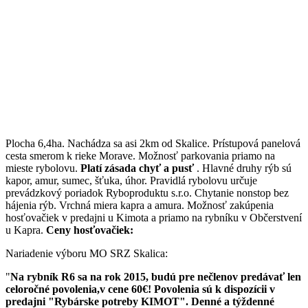
Plocha 6,4ha. Nachádza sa asi 2km od Skalice. Prístupová panelová
cesta smerom k rieke Morave. Možnosť parkovania priamo na
mieste rybolovu.
Platí zásada chyť a pusť
.
Hlavné druhy rýb sú
kapor, amur, sumec, šťuka, úhor. Pravidlá rybolovu určuje
prevádzkový poriadok Ryboproduktu s.r.o. Chytanie nonstop bez
hájenia rýb. Vrchná miera kapra a amura. Možnosť zakúpenia
hosťovačiek v predajni u Kimota a priamo na rybníku v Občerstvení
u Kapra.
Ceny hosťovačiek:
Nariadenie výboru MO SRZ Skalica:
"
Na rybník R6 sa na rok 2015, budú pre nečlenov predávať len
celoročné povolenia,v cene 60€! Povolenia sú k dispozícii v
predajni "Rybárske potreby KIMOT". Denné a týždenné