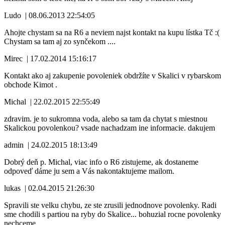
Ludo
|
08.06.2013 22:54:05
Ahojte chystam sa na R6 a neviem najst kontakt na kupu lístka Tč :(
Chystam sa tam aj zo synčekom ....
Mirec
|
17.02.2014 15:16:17
Kontakt ako aj zakupenie povoleniek obdržíte v Skalici v rybarskom
obchode Kimot .
Michal
|
22.02.2015 22:55:49
zdravim. je to sukromna voda, alebo sa tam da chytat s miestnou
Skalickou povolenkou? vsade nachadzam ine informacie. dakujem
admin
|
24.02.2015 18:13:49
Dobrý deň p. Michal, viac info o R6 zistujeme, ak dostaneme
odpoveď dáme ju sem a Vás nakontaktujeme mailom.
lukas
|
02.04.2015 21:26:30
Spravili ste velku chybu, ze ste zrusili jednodnove povolenky. Radi
sme chodili s partiou na ryby do Skalice... bohuzial rocne povolenky
nechceme...