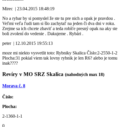
Mirec
|
23.04.2015 18:48:19
No a rybar by si pomyslel že ste tu pre nich a opak je pravdou .
Veľmi veľa ľudi tam si šlo zachytaľ na jeden či dva dni v roku.
Zrejme sa ich chcete zbaviť a teda robíťe presný opak na aky ste
boli zvolení do vedenie . Dakujeme . Rybári .
peter
|
12.10.2015 19:55:13
moze mi niekto vysvetlit toto: Rybniky Skalica Číslo:2-2550-1-2
Plocha:31 pokial viem tak lovny rybnik je len R6? alebo je tomu
inak????
Revíry v MO SRZ Skalica
(nahodných max 18)
Morava č. 8
Číslo:
Plocha:
2-1360-1-1
0