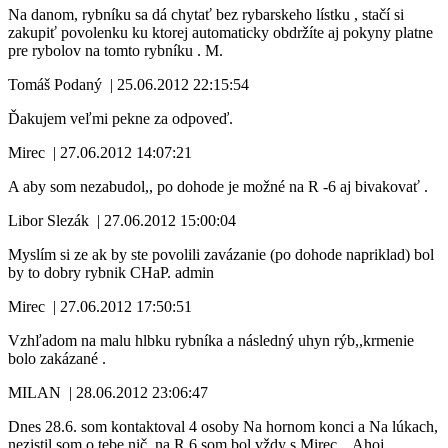
Na danom, rybníku sa dá chytať bez rybarskeho lístku , stačí si
zakupiť povolenku ku ktorej automaticky obdržíte aj pokyny platne
pre rybolov na tomto rybníku . M.
Tomáš Podaný
|
25.06.2012 22:15:54
Ďakujem veľmi pekne za odpoveď.
Mirec
|
27.06.2012 14:07:21
A aby som nezabudol,, po dohode je možné na R -6 aj bivakovať .
Libor Slezák
|
27.06.2012 15:00:04
Myslím si ze ak by ste povolili zavázanie (po dohode napriklad) bol
by to dobry rybnik CHaP. admin
Mirec
|
27.06.2012 17:50:51
Vzhľadom na malu hlbku rybníka a následný uhyn rýb,,krmenie
bolo zakázané .
MILAN
|
28.06.2012 23:06:47
Dnes 28.6. som kontaktoval 4 osoby Na hornom konci a Na lúkach,
nezistil som o tebe nič, na R 6 som bol vždy s Mirec... Ahoj