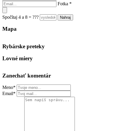
Fotka
*
Spočítaj 4 a 8 = ???
Mapa
Keyboard shortcuts
Image may be subject to copyright
Terms
Rybárske preteky
Lovné miery
Zanechať komentár
Meno*
Email*