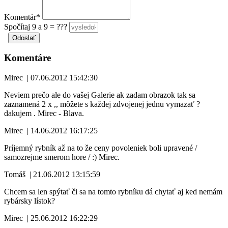
Komentár*
Spočítaj 9 a 9 = ???
Komentáre
Mirec
|
07.06.2012 15:42:30
Neviem prečo ale do vašej Galerie ak zadam obrazok tak sa
zaznamená 2 x ,, môžete s každej zdvojenej jednu vymazať ?
dakujem . Mirec - Blava.
Mirec
|
14.06.2012 16:17:25
Príjemný rybník až na to že ceny povoleniek boli upravené /
samozrejme smerom hore / :) Mirec.
Tomáš
|
21.06.2012 13:15:59
Chcem sa len spýtať či sa na tomto rybníku dá chytať aj ked nemám
rybársky lístok?
Mirec
|
25.06.2012 16:22:29