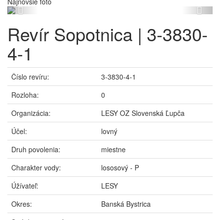
Najnovšie foto
Previous
Next
Revír Sopotnica | 3-3830-
4-1
Číslo revíru:
3-3830-4-1
Rozloha:
0
Organizácia:
LESY OZ Slovenská Ľupča
Účel:
lovný
Druh povolenia:
miestne
Charakter vody:
lososový - P
Úžívateľ:
LESY
Okres:
Banská Bystrica