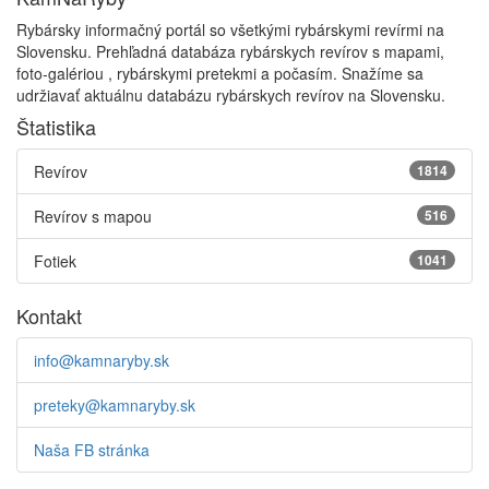
Rybársky informačný portál so všetkými rybárskymi revírmi na
Slovensku. Prehľadná databáza rybárskych revírov s mapami,
foto-galériou , rybárskymi pretekmi a počasím. Snažíme sa
udržiavať aktuálnu databázu rybárskych revírov na Slovensku.
Štatistika
Revírov
1814
Revírov s mapou
516
Fotiek
1041
Kontakt
info@kamnaryby.sk
preteky@kamnaryby.sk
Naša FB stránka