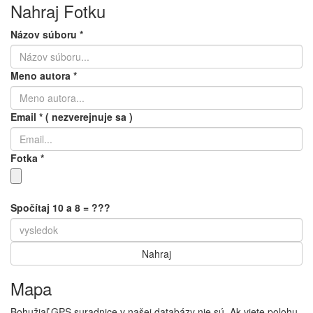
Nahraj Fotku
Názov súboru
*
Meno autora
*
Email
*
( nezverejnuje sa )
Fotka
*
Spočítaj 10 a 8 = ???
Mapa
Bohužiaľ GPS suradnice v našej databázy nie sú. Ak viete polohu