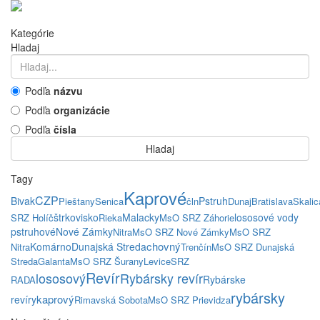
Kategórie
Hladaj
Podľa
názvu
Podľa
organizácie
Podľa
čísla
Hladaj
Tagy
Kaprové
CZP
Bivak
Pstruh
Pieštany
Senica
čln
Dunaj
Bratislava
Skalic
štrkovisko
Malacky
lososové vody
SRZ Holíč
Rieka
MsO SRZ Záhorie
pstruhové
Nové Zámky
Nitra
MsO SRZ Nové Zámky
MsO SRZ
chovný
Komárno
Dunajská Streda
Nitra
Trenčín
MsO SRZ Dunajská
Streda
Galanta
MsO SRZ Šurany
Levice
SRZ
Revír
lososový
Rybársky revír
Rybárske
RADA
rybársky
kaprový
revíry
Rimavská Sobota
MsO SRZ Prievidza