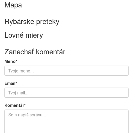
Mapa
Keyboard shortcuts
Image may be subject to copyright
Terms
Rybárske preteky
Lovné miery
Zanechať komentár
Meno*
Email*
Komentár*