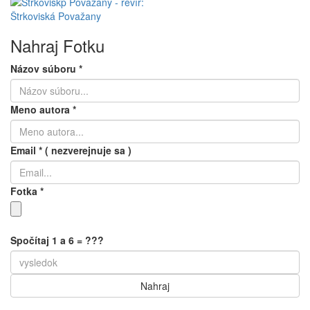
Nahraj Fotku
Názov súboru
*
Meno autora
*
Email
*
( nezverejnuje sa )
Fotka
*
Spočítaj 1 a 6 = ???