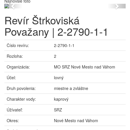
Najnovšie foto
Previous
Next
Revír Štrkoviská
Považany | 2-2790-1-1
Číslo revíru:
2-2790-1-1
Rozloha:
2
Organizácia:
MO SRZ Nové Mesto nad Váhom
Účel:
lovný
Druh povolenia:
miestne a zvláštne
Charakter vody:
kaprový
Úžívateľ:
SRZ
Okres:
Nové Mesto nad Váhom