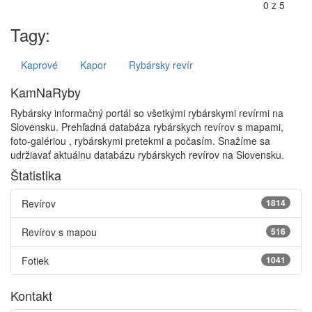
Tagy:
Kaprové
Kapor
Rybársky revír
KamNaRyby
Rybársky informačný portál so všetkými rybárskymi revírmi na
Slovensku. Prehľadná databáza rybárskych revírov s mapami,
foto-galériou , rybárskymi pretekmi a počasím. Snažíme sa
udržiavať aktuálnu databázu rybárskych revírov na Slovensku.
Štatistika
Revírov
1814
Revírov s mapou
516
Fotiek
1041
Kontakt