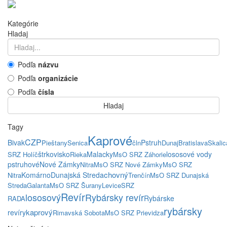
Kategórie
Hladaj
Podľa
názvu
Podľa
organizácie
Podľa
čísla
Hladaj
Tagy
Kaprové
CZP
Bivak
Pstruh
Pieštany
Senica
čln
Dunaj
Bratislava
Skalic
štrkovisko
Malacky
lososové vody
SRZ Holíč
Rieka
MsO SRZ Záhorie
pstruhové
Nové Zámky
Nitra
MsO SRZ Nové Zámky
MsO SRZ
chovný
Komárno
Dunajská Streda
Nitra
Trenčín
MsO SRZ Dunajská
Streda
Galanta
MsO SRZ Šurany
Levice
SRZ
Revír
lososový
Rybársky revír
Rybárske
RADA
rybársky
kaprový
revíry
Rimavská Sobota
MsO SRZ Prievidza