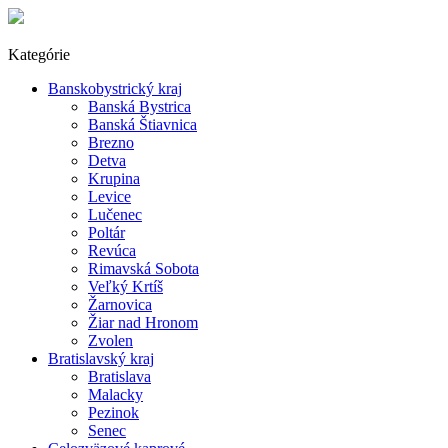
Kategórie
Banskobystrický kraj
Banská Bystrica
Banská Štiavnica
Brezno
Detva
Krupina
Levice
Lučenec
Poltár
Revúca
Rimavská Sobota
Veľký Krtíš
Žarnovica
Žiar nad Hronom
Zvolen
Bratislavský kraj
Bratislava
Malacky
Pezinok
Senec