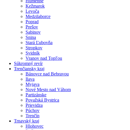
Humenné
Kežmarok
Levoča
Medzilaborce
Poprad
Prešov
Sabinov
Snina
Stará Ľubovňa
Stropkov
Svidník
Vranov nad Topľou
Súkromný revír
Trenčiansky kraj
Bánovce nad Bebravou
Ilava
Myjava
Nové Mesto nad Váhom
Partizánske
Považská Bystrica
Prievidza
Púchov
Trenčín
Trnavský kraj
Hlohovec