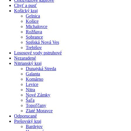
Celozväzové kaprové
Chyť a pusť
Košický kraj
Gelnica
Košice
Michalovce
Rožňava
Sobrance
Spišská Nová Ves
Trebišov
Lososové vody pstruhové
Nezaradené
Nitrianský kraj
Dunajská Streda
Galanta
Komárno
Levice
Nitra
Nové Zámky
Šaľa
Topoľčany
Zlaté Moravce
Odporucané
Prešovský kraj
Bardejov