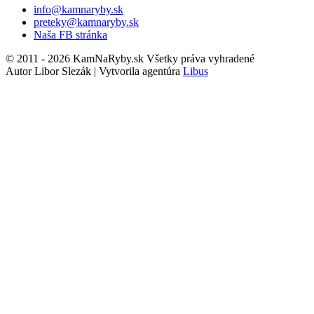
info@kamnaryby.sk
preteky@kamnaryby.sk
Naša FB stránka
© 2011 - 2026 KamNaRyby.sk Všetky práva vyhradené
Autor Libor Slezák | Vytvorila agentúra
Libus