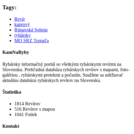
Tagy:
Revír
kaprový
Rimavská Sobota
rybársky
MO SRZ Tornaľa
KamNaRyby
Rybársky informačný portál so všetkými rybárskymi revírmi na
Slovensku. Prehľadná databáza rybárskych revírov s mapami, foto-
galériou , rybárskymi pretekmi a počasím. Snažíme sa udržiavať
aktuálnu databázu rybárskych revírov na Slovensku.
Štatistika
1814
Revírov
516
Revírov s mapou
1041
Fotiek
Kontakt