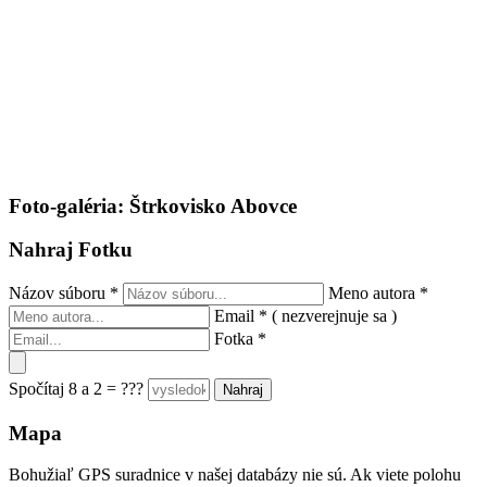
Foto-galéria: Štrkovisko Abovce
Nahraj Fotku
Názov súboru
*
Meno autora
*
Email
*
( nezverejnuje sa )
Fotka
*
Spočítaj 8 a 2 = ???
Mapa
Bohužiaľ GPS suradnice v našej databázy nie sú. Ak viete polohu